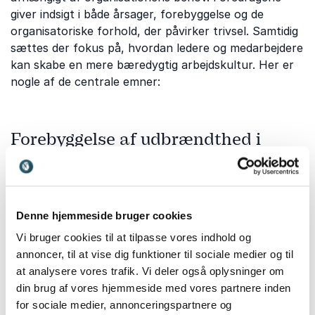
giver indsigt i både årsager, forebyggelse og de
organisatoriske forhold, der påvirker trivsel. Samtidig
sættes der fokus på, hvordan ledere og medarbejdere
kan skabe en mere bæredygtig arbejdskultur. Her er
nogle af de centrale emner:
Forebyggelse af udbrændthed i
arbejdslivet
Forebyggelse er afgørende for at mindske risikoen for
udbrændthed og langvarig belastning.
Henrik Røde
Jensen
deler sine erfaringer med trivsel, arbejdsglæde
Denne hjemmeside bruger cookies
og de faktorer, der styrker et sundt arbejdsliv.
Vi bruger cookies til at tilpasse vores indhold og
Foredraget giver indsigt i, hvordan organisationer kan
annoncer, til at vise dig funktioner til sociale medier og til
skabe rammer, der understøtter både præstation og
at analysere vores trafik. Vi deler også oplysninger om
balance. Deltagerne får konkrete perspektiver på at
din brug af vores hjemmeside med vores partnere inden
styrke trivslen i hverdagen.
for sociale medier, annonceringspartnere og