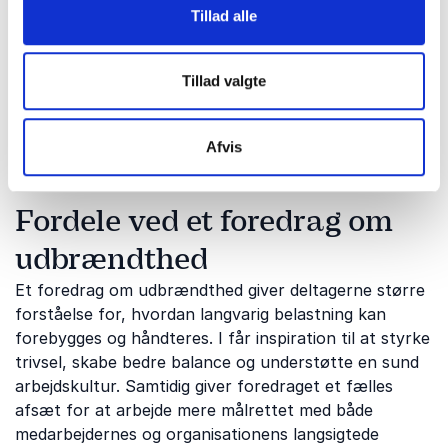
opmærksomhed og psykologisk tryghed kan styrke
Tillad alle
medarbejdernes trivsel. Deltagerne får perspektiver
på, hvordan ledelse kan bidrage til en sund kultur
Tillad valgte
med plads til både ambitioner og balance. Det styrker
organisationens evne til at fastholde engagerede
medarbejdere.
Afvis
Fordele ved et foredrag om
udbrændthed
Et foredrag om udbrændthed giver deltagerne større
forståelse for, hvordan langvarig belastning kan
forebygges og håndteres. I får inspiration til at styrke
trivsel, skabe bedre balance og understøtte en sund
arbejdskultur. Samtidig giver foredraget et fælles
afsæt for at arbejde mere målrettet med både
medarbejdernes og organisationens langsigtede