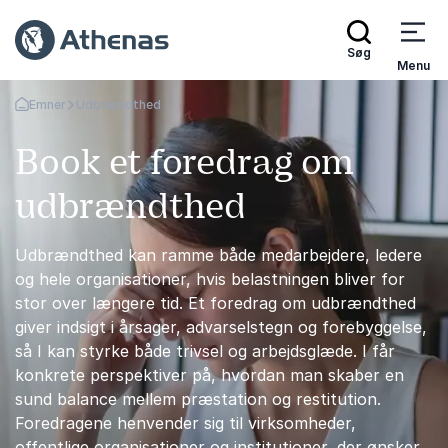
Søg
Menu
Emner
Udbrændthed
Tilbage til forsiden
Book et foredrag om
udbrændthed
Udbrændthed kan ramme både medarbejdere, ledere
og hele organisationer, hvis belastningen bliver for
stor over længere tid. Et foredrag om udbrændthed
giver indsigt i årsager, advarselstegn og forebyggelse,
så I kan styrke både trivsel og arbejdsglæde. I får
konkrete perspektiver på, hvordan man skaber en
sund balance mellem præstation og restitution.
Foredragene henvender sig til virksomheder,
offentlige organisationer og institutioner, der ønsker