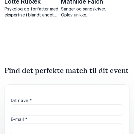
Lotte Rubæk
Mathilde Falch
Psykolog og forfatter med
Sanger og sangskriver.
ekspertise i blandt andet
Oplev unikke
unges selvskadende adfærd
fortællekoncerter om musik,
og digitale risikoadfærd
livskraft, psykisk sårbarhed
og håb.
Find det perfekte match til dit event
Dit navn
*
E-mail
*