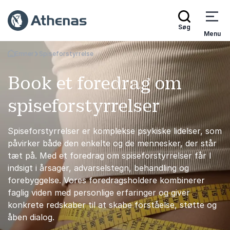
Søg
Menu
Emner
Spiseforstyrrelse
Tilbage til forsiden
Book et foredrag om
spiseforstyrrelser
Spiseforstyrrelser er komplekse psykiske lidelser, som
påvirker både den enkelte og de mennesker, der står
tæt på. Med et foredrag om spiseforstyrrelser får I
indsigt i årsager, advarselstegn, behandling og
forebyggelse. Vores foredragsholdere kombinerer
faglig viden med personlige erfaringer og giver
konkrete redskaber til at skabe forståelse, støtte og
åben dialog.