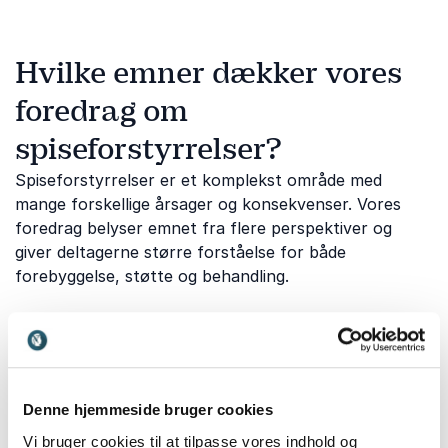
Hvilke emner dækker vores
foredrag om
spiseforstyrrelser?
Spiseforstyrrelser er et komplekst område med
mange forskellige årsager og konsekvenser. Vores
foredrag belyser emnet fra flere perspektiver og
giver deltagerne større forståelse for både
forebyggelse, støtte og behandling.
Psykisk sårbarhed og tidlige
faresignaler
Denne hjemmeside bruger cookies
Hvordan opdager man, når et usundt forhold til mad
eller krop udvikler sig til noget mere alvorligt?
Lotte
Vi bruger cookies til at tilpasse vores indhold og