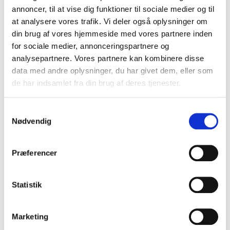
Rubæk
giver indsigt i psykisk sårbarhed blandt unge
annoncer, til at vise dig funktioner til sociale medier og til
og de signaler, som fagpersoner, forældre og
at analysere vores trafik. Vi deler også oplysninger om
pårørende bør være opmærksomme på. Foredraget
din brug af vores hjemmeside med vores partnere inden
giver konkrete redskaber til tidlig indsats og
for sociale medier, annonceringspartnere og
forebyggelse.
analysepartnere. Vores partnere kan kombinere disse
data med andre oplysninger, du har givet dem, eller som
de har indsamlet fra din brug af deres tjenester.
Selvværd, kropsopfattelse og
Samtykkevalg
sociale påvirkninger
Nødvendig
Mange spiseforstyrrelser hænger tæt sammen med
selvkritik, præstationspres og kropsidealer.
Lotte
Præferencer
Rubæk
sætter fokus på, hvordan sociale medier,
sammenligningskultur og forventninger kan påvirke
unges trivsel og selvopfattelse, og hvordan man kan
Statistik
styrke selvværd og robusthed.
Marketing