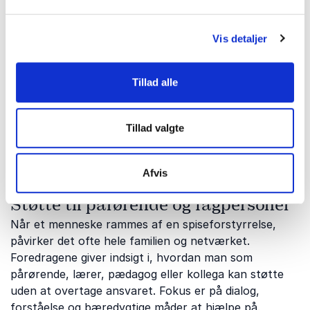
Livet med psykisk sårbarhed og
vejen mod håb
Vis detaljer
Hvordan opleves det at leve med psykiske
udfordringer, og hvad skal der til for at finde håb og
livsglæde igen?
Mathilde Falch
deler sin personlige
Tillad alle
fortælling om psykisk sårbarhed, modstandskraft og
vejen gennem svære perioder. Hendes foredrag
Tillad valgte
skaber refleksion, genkendelse og håb hos både unge
og voksne.
Afvis
Støtte til pårørende og fagpersoner
Når et menneske rammes af en spiseforstyrrelse,
påvirker det ofte hele familien og netværket.
Foredragene giver indsigt i, hvordan man som
pårørende, lærer, pædagog eller kollega kan støtte
uden at overtage ansvaret. Fokus er på dialog,
forståelse og bæredygtige måder at hjælpe på.