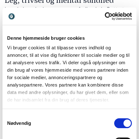
Leg, trivsel og mental sundhed
Leg skaber glæde, nærvær og fællesskab. Dette tema
handler om sammenhængen mellem leg, trivsel og
mental sundhed hos både børn og voksne.
Hans
Henrik Knoop
giver indsigt i positiv psykologi og viser,
Denne hjemmeside bruger cookies
hvordan leg, nysgerrighed og engagement bidrager til
øget livskvalitet og motivation.
Vi bruger cookies til at tilpasse vores indhold og
annoncer, til at vise dig funktioner til sociale medier og til
at analysere vores trafik. Vi deler også oplysninger om
Kreativitet og innovation gennem
din brug af vores hjemmeside med vores partnere inden
for sociale medier, annonceringspartnere og
leg
analysepartnere. Vores partnere kan kombinere disse
Leg åbner døren til nye idéer og innovative løsninger.
data med andre oplysninger, du har givet dem, eller som
Dette tema fokuserer på, hvordan legende tilgange
de har indsamlet fra din brug af deres tjenester.
kan styrke kreativ tænkning og problemløsning.
Christian Byrge
viser, hvordan virksomheder og teams
Samtykkevalg
kan bruge leg som en katalysator for innovation,
Nødvendig
kreativitet og nytænkning.