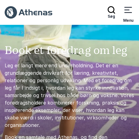
Søg
Menu
Emner
Leg
Tilbage til forsiden
Book et foredrag om leg
Leg er langt mere end underholdning. Det er en
grundlæggende drivkraft for læring, kreativitet,
relationer og personlig udvikling. Med et foredrag om
leg får I indsigt i, hvordan leg kan styrke innovation,
samarbejde og trivsel hos både børn og voksne. Vores
foredragsholdere kombinerer forskning, praksis og
inspirerende eksempler, der viser, hvordan leg kan
skabe værdi i skoler, institutioner, virksomheder og
organisationer.
Book en samtale med Athenas, og find den