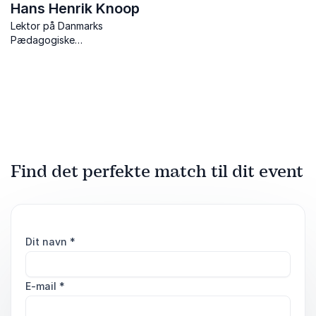
Hans Henrik Knoop
Lektor på Danmarks
Pædagogiske
Universitetsskole, Aarhus
Universitet og leder af
forskningsenhed for positiv
psykologi
Find det perfekte match til dit event
Dit navn
*
E-mail
*