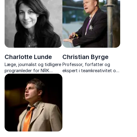
Charlotte Lunde
Christian Byrge
Læge, journalist og tidligere
Professor, forfatter og
programleder for NRK
ekspert i teamkreativitet og
Barne-TV med foredrag om
AI-støttet innovation
legens enestående
betydning for sundhed og
udvikling.