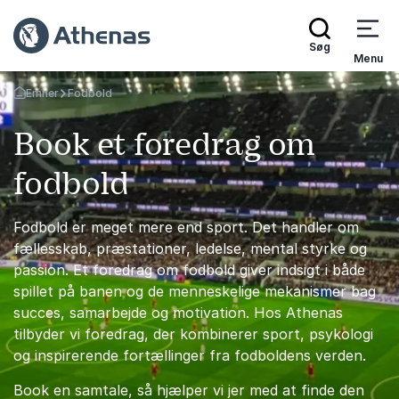
Søg
Menu
Emner
Fodbold
Tilbage til forsiden
Book et foredrag om
fodbold
Fodbold er meget mere end sport. Det handler om
fællesskab, præstationer, ledelse, mental styrke og
passion. Et foredrag om fodbold giver indsigt i både
spillet på banen og de menneskelige mekanismer bag
succes, samarbejde og motivation. Hos Athenas
tilbyder vi foredrag, der kombinerer sport, psykologi
og inspirerende fortællinger fra fodboldens verden.
Book en samtale, så hjælper vi jer med at finde den