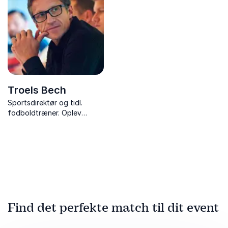
historier fra dansk fodbolds
største øjeblik.
Troels Bech
Sportsdirektør og tidl.
fodboldtræner. Oplev
hvordan man skaber en
vinderkultur og teamånd i
erhvervslivet med
inspiration fra sportens
verden.
Find det perfekte match til dit event