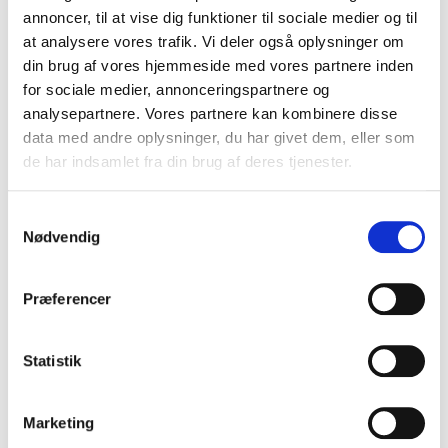
Fodboldhistorier, landshold og
annoncer, til at vise dig funktioner til sociale medier og til
at analysere vores trafik. Vi deler også oplysninger om
legendariske øjeblikke
din brug af vores hjemmeside med vores partnere inden
Fodboldens største øjeblikke lever videre gennem
for sociale medier, annonceringspartnere og
fortællinger, anekdoter og stærke minder fra banen.
analysepartnere. Vores partnere kan kombinere disse
Dette tema giver publikum et levende indblik i dansk
data med andre oplysninger, du har givet dem, eller som
fodboldhistorie, landsholdskultur og de oplevelser,
de har indsamlet fra din brug af deres tjenester.
der har samlet nationen.
Preben Elkjær
og
John
'Faxe' Jensen og Henrik 'Store' Larsen
kan
Samtykkevalg
fremhæves her med deres unikke erfaringer fra
Nødvendig
dansk fodbolds største øjeblikke.
Præferencer
Livet på og udenfor banen
Statistik
Bag fodboldkarrieren gemmer der sig historier om
pres, modgang, disciplin og personlig udvikling. Dette
tema handler om de menneskelige sider af fodbolden
Marketing
og livet efter karrieren.
Stig Tøfting
kan fremhæves