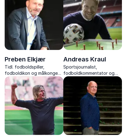
Preben Elkjær
Andreas Kraul
Tidl. fodboldspiller,
Sportsjournalist,
fodboldikon og målkonge
fodboldkommentator og
fra 80’ernes landshold, der
forfatter, Andreas Kraul,
leverer humor, passion og
formidler fodboldens
uforglemmelige anekdoter
historie og nutid med
fra sin legendariske karriere.
indsigt, passion og
personlige oplevelser.