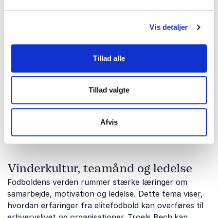
her med sine ærlige og intense fortællinger om livet
på og udenfor banen.
Vis detaljer
Fodbold, journalistik og sportskultur
Tillad alle
Fodbold er også fortællinger, kultur og samfund.
Dette tema giver indsigt i sportens udvikling,
Tillad valgte
journalistikkens rolle og de begivenheder, der former
vores fælles fodboldhukommelse.
Andreas Kraul
og
Flemming Toft
kan fremhæves her med deres store
Afvis
viden om sport, medier og fodboldens historie.
Vinderkultur, teamånd og ledelse
Fodboldens verden rummer stærke læringer om
samarbejde, motivation og ledelse. Dette tema viser,
hvordan erfaringer fra elitefodbold kan overføres til
erhvervslivet og organisationer.
Troels Bech
kan