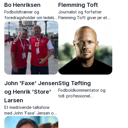
Bo Henriksen
Flemming Toft
Fodboldtræner og
Journalist og forfatter
foredragsholder om ledelse,
Flemming Toft giver jer et
kultur og præstation,
levende indblik i sport,
inspirerer med ærlige
journalistik og kultur.
erfaringer og vejen til
resultater gennem stærke
relationer.
John 'Faxe' Jensen
Stig Tøfting
Fodboldkommentator og
og Henrik 'Store'
tidl. professionel
Larsen
fodboldspiller med ærlige
Et medrivende talkshow
og intense foredrag om
med John ’Faxe’ Jensen og
livet på og udenfor banen.
Henrik ’Store’ Larsen – to
EM-legender, der deler