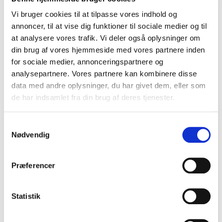
folk til et arrangement og at få dem til at
Vi bruger cookies til at tilpasse vores indhold og
huske faktisk at dukke op
annoncer, til at vise dig funktioner til sociale medier og til
at analysere vores trafik. Vi deler også oplysninger om
Kontakt til afholdelsesstedet som også har
din brug af vores hjemmeside med vores partnere inden
netværk
for sociale medier, annonceringspartnere og
analysepartnere. Vores partnere kan kombinere disse
Bed partnere om at sprede budskabet
data med andre oplysninger, du har givet dem, eller som
de har indsamlet fra din brug af deres tjenester.
Benyt sider som
www.kultunaut.dk
og
www.idanmark.dk
Samtykkevalg
Nødvendig
Kontakt til lokale medier - trykte, radio og
interesseorganisationer på sociale medier
Præferencer
Statistik
Del: