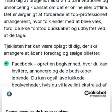
Tillad dig at bruge lidt ekstra tid på invitationer og
annoncering - uanset om det er online eller offline.
Det er ærgerligt at forberede et top-professionelt
arrangement, hvor folk ender med at blive væk,
fordi de ikke forstod budskabet og udbyttet ved
at deltage.
Tjeklisten her kan være oplagt til dig, der skal
arrangere et åbent foredrag og sælge billetter:
Facebook - opret en begivenhed, hvor du kan
invitere, annoncere og dele budskaber
løbende. Du kan også lave lukkede
begivenheder, hvis du vil lave lidt ekstra ud af
et internt arrangement
Nyhedsbreve og mails - dette er stadig en af
de mest effektive måder til både at bringe
Denne hjemmeside bruger cookies