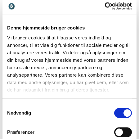
foredrag?
Er der A/V udstyr tilgængeligt?
Denne hjemmeside bruger cookies
Er der sket nogle vigtige ændringer siden I
Vi bruger cookies til at tilpasse vores indhold og
skrev kontrakt?
annoncer, til at vise dig funktioner til sociale medier og til
Sørg for at kende til virksomhedens daglige
at analysere vores trafik. Vi deler også oplysninger om
din brug af vores hjemmeside med vores partnere inden
udfordringer
for sociale medier, annonceringspartnere og
Hvilke andre foredragsholdere har de for nylig
analysepartnere. Vores partnere kan kombinere disse
data med andre oplysninger, du har givet dem, eller som
haft besøg af?
de har indsamlet fra din brug af deres tjenester.
Er der et bestemt emne eller en bestemt
problemstilling, som er aktuel i virksomheden
Samtykkevalg
Nødvendig
lige nu?
Præferencer