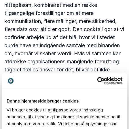
hittepåsom, kombineret med en række
tilgængelige forestillinger om at mere
kommunikation, flere målinger, mere sikkerhed,
flere data osv. altid er godt. Den cocktail gør at vi
opfinder arbejde ud af det blå, hvor vi i stedet
burde have en indgående samtale med hinanden
om, hvornår vi skaber værdi. Hvis vi sammen kan
afdække organisationens manglende fornuft og
tage et fælles ansvar for det, bliver det ikke
farligt at tale om.
Denne hjemmeside bruger cookies
Det er politikernes skyld
Vi bruger cookies til at tilpasse vores indhold og
Fordi der er opstået en art konsensus om, at
annoncer, til at vise dig funktioner til sociale medier og til
politikere er idioter, er det blevet meget nemt at
at analysere vores trafik. Vi deler også oplysninger om