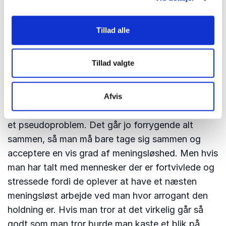
undskyldning står i vejen for at man nysgerrigt
graver sig ned i hvor opgaverne faktisk kommer
Tillad alle
fra, hvorfor de får det omfang de gør og folder
sig ud på den måde som det gør.
Tillad valgte
Det går da meget godt, gør det ikke?
Afvis
Den sidste undskyldning er, at pseudoarbejde er
et pseudoproblem. Det går jo forrygende alt
sammen, så man må bare tage sig sammen og
acceptere en vis grad af meningsløshed. Men hvis
man har talt med mennesker der er fortvivlede og
stressede fordi de oplever at have et næsten
meningsløst arbejde ved man hvor arrogant den
holdning er. Hvis man tror at det virkelig går så
godt som man tror burde man kaste et blik på