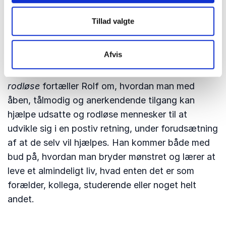
træde på den anden side af loven i jagten på
anerkendelse og fællesskab.
Tillad valgte
Overgangen fra kriminel til lovlydig borger og
Afvis
samfundsbidrager har været svær for Rolf. I
foredraget
Relationsarbejde med udsatte og
rodløse
fortæller Rolf om, hvordan man med
åben, tålmodig og anerkendende tilgang kan
hjælpe udsatte og rodløse mennesker til at
udvikle sig i en postiv retning, under forudsætning
af at de selv vil hjælpes. Han kommer både med
bud på, hvordan man bryder mønstret og lærer at
leve et almindeligt liv, hvad enten det er som
forælder, kollega, studerende eller noget helt
andet.