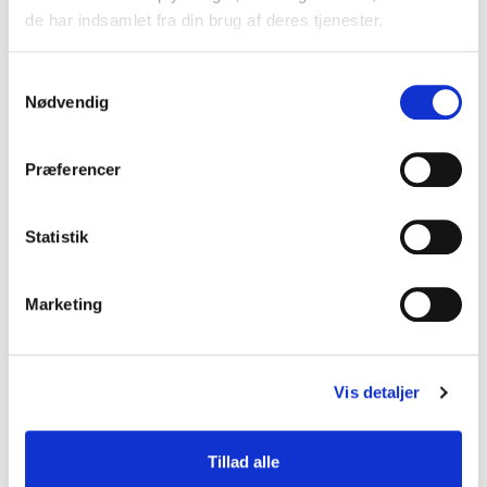
de har indsamlet fra din brug af deres tjenester.
Samtykkevalg
Nødvendig
Præferencer
Statistik
Rolf Eggert
Marketing
Da Rolf Eggert blev medlem af en rockerklub,
havde han ikke regnet med, at det skulle føre til et
liv som pædagog og professionel mentor for
Vis detaljer
unge, der er havnet i det forkerte spor. Hans
barndom var præget af alkoholmisbrug, psykisk
Tillad alle
sygdom og omsorgssvigt, hvilket førte ham til at