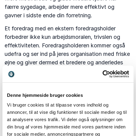
færre sygedage, arbejder mere effektivt og
gavner i sidste ende din forretning.
Et foredrag med en ekstern foredragsholder
forbedrer ikke kun arbejdsmoralen, trivslen og
effektiviteten. Foredragsholderen kommer også
udefra og ser ind på jeres organisation med friske
øjne og giver dermed et bredere og anderledes
perspektiv på jeres udfordringer, og ikke mindst,
hvordan disse kan løses.
Hvis du som leder skal implementere et nyt
Denne hjemmeside bruger cookies
projekt for dit team kan det også være en fordel
Vi bruger cookies til at tilpasse vores indhold og
at hyre en ekstern foredragsholder. Det kan f.
annoncer, til at vise dig funktioner til sociale medier og til
eks. være en foredragsholder, som er ekspert i
at analysere vores trafik. Vi deler også oplysninger om
time management, og som kan være med til at
din brug af vores hjemmeside med vores partnere inden
for sociale medier, annonceringspartnere og
holde fokus på projektets tidsplan og nå de