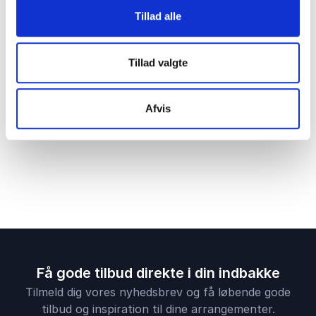
hvad angår netop jeres kommende projekter og
Tillad alle
mål.
Tillad valgte
Afvis
Del:
Få gode tilbud direkte i din indbakke
Tilmeld dig vores nyhedsbrev og få løbende gode
tilbud og inspiration til dine arrangementer.