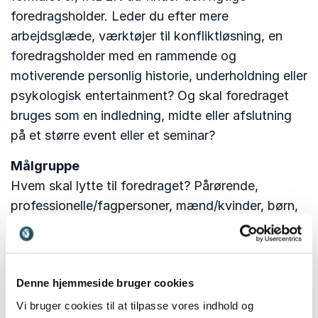
foredragsholder. Leder du efter mere
arbejdsglæde, værktøjer til konfliktløsning, en
foredragsholder med en rammende og
motiverende personlig historie, underholdning eller
psykologisk entertainment? Og skal foredraget
bruges som en indledning, midte eller afslutning
på et større event eller et seminar?
Målgruppe
Hvem skal lytte til foredraget? Pårørende,
professionelle/fagpersoner, mænd/kvinder, børn,
foreningsmedlemmer? Er det et lukket, internt
foredrag på arbejdspladsen eller et større event,
hvor der skal sælges billetter? I så fald er det
Denne hjemmeside bruger cookies
vigtigt at tænke markedsføring og billetsalg ind i
budgettet, og huske at komme i gang med at
Vi bruger cookies til at tilpasse vores indhold og