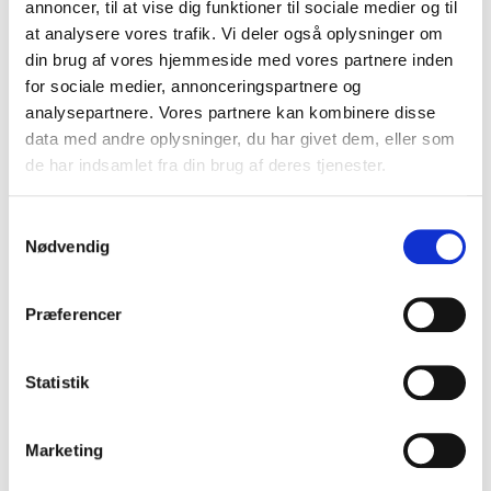
annoncer, til at vise dig funktioner til sociale medier og til
markedsføre på relevante kanaler i god tid.
at analysere vores trafik. Vi deler også oplysninger om
Tidspunkt
din brug af vores hjemmeside med vores partnere inden
Hvornår på dagen, måneden, året? Hvor længe?
for sociale medier, annonceringspartnere og
analysepartnere. Vores partnere kan kombinere disse
Hvor mange pauser? Er der tale om underholdning
data med andre oplysninger, du har givet dem, eller som
til sidst, hvor dine kolleger måske er trætte? Husk
de har indsamlet fra din brug af deres tjenester.
det heller ikke altid er godt med alt for tunge
analytiske foredrag for tidligt om morgenen, hvis
Samtykkevalg
man har holdt fest dagen inden.
Nødvendig
Rammer
Præferencer
Hvilket lokale anvender du? Hvordan stiller du
stole op? Mikrofon, lærred, projektor?
Udluftning? Har du selv et lokale til rådighed
Statistik
gratis eller skal du have venue-betaling med i dit
samlede budget? Du kan læse vores guide til den
Marketing
perfekte stoleopsætning lige
her
.