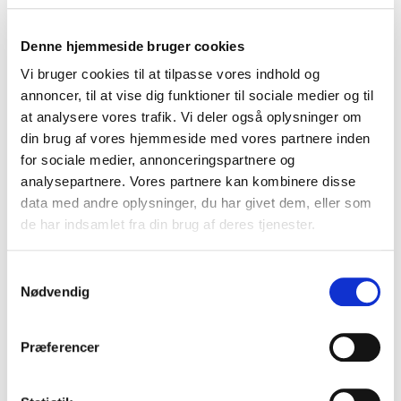
står op på nogenlunde samme tidspunkt ugens
syv dage. Lys og mørke styrer vores døgnrytme.
Denne hjemmeside bruger cookies
Synkroniseringen sker om morgenen, så sørg for
Vi bruger cookies til at tilpasse vores indhold og
at få så meget morgen/formiddag lys som
annoncer, til at vise dig funktioner til sociale medier og til
overhovedet muligt. Mørke er lige så vigtig, for
at analysere vores trafik. Vi deler også oplysninger om
det er kun i mørke, at vi udskiller det vigtige
din brug af vores hjemmeside med vores partnere inden
hormon melatonin, som gør os døsige og altså
for sociale medier, annonceringspartnere og
analysepartnere. Vores partnere kan kombinere disse
fysiologisk i stand til at falde i søvn. Så nogen tid
data med andre oplysninger, du har givet dem, eller som
inden du går i seng er det en god ide at begynde
de har indsamlet fra din brug af deres tjenester.
at skærme sig for kunstig lys og at lukke ned
fjernsyn, tablets, smartphones o. lign.
Samtykkevalg
Nødvendig
Forebyggelse proces S
Vores hjerne, krop og organisme er så genialt
Præferencer
indrettet at den, - hvis den ellers får lov – nok skal
sørge for, at du får den søvn, du har behov for. Vi