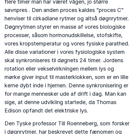
flere timer man har været vågen, jo større
søvnpres . Den anden proces kaldes ”proces C”
henviser til cirkadiane rytmer og altså døgnrytmer.
Døgnrytmen styrer en masse af vores biologiske
processer, såsom hormonudskillelse, stofskifte,
vores kropstemperatur og vores fysiske parathed.
Alle disse variationer i vores fysiologiske system
skal synkroniseres til døgnets 24 timer. Jordens
rotation eller vekselvirkningen mellem lys og
mørke giver input til masterklokken, som er en lille
kerne dybt inde i hjernen. Denne synkronisering er
for mange mennesker ude af drift i dag. Man kan
sige, at denne udvikling startede, da Thomas
Edison opfandt det elektriske lys.
Den Tyske professor Till Roenneberg, som forsker
i døgnrytmer, har beskrevet dette fænomen og