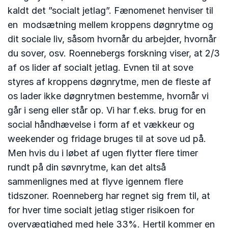
kaldt det ”socialt jetlag”. Fænomenet henviser til
en modsætning mellem kroppens døgnrytme og
dit sociale liv, såsom hvornår du arbejder, hvornår
du sover, osv. Roennebergs forskning viser, at 2/3
af os lider af socialt jetlag. Evnen til at sove
styres af kroppens døgnrytme, men de fleste af
os lader ikke døgnrytmen bestemme, hvornår vi
går i seng eller står op. Vi har f.eks. brug for en
social håndhævelse i form af et vækkeur og
weekender og fridage bruges til at sove ud på.
Men hvis du i løbet af ugen flytter flere timer
rundt på din søvnrytme, kan det altså
sammenlignes med at flyve igennem flere
tidszoner. Roenneberg har regnet sig frem til, at
for hver time socialt jetlag stiger risikoen for
overvægtighed med hele 33%. Hertil kommer en