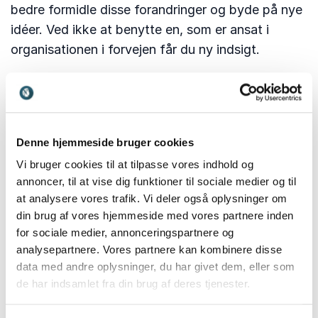
bedre formidle disse forandringer og byde på nye
idéer. Ved ikke at benytte en, som er ansat i
organisationen i forvejen får du ny indsigt.
Ekspertviden
Vi er ikke eksperter på alle områder; derfor giver
Denne hjemmeside bruger cookies
det god mening at anvende eksterne
Vi bruger cookies til at tilpasse vores indhold og
foredragsholdere som er eksperter indenfor hver
annoncer, til at vise dig funktioner til sociale medier og til
at analysere vores trafik. Vi deler også oplysninger om
deres felt. Ved at bruge en ekstern
din brug af vores hjemmeside med vores partnere inden
foredragsholder, coach eller konsulent kan du
for sociale medier, annonceringspartnere og
hjælpe dine ansatte på rette vej og tilbyde netop
analysepartnere. Vores partnere kan kombinere disse
den ekspertviden, som du søger til dine kollegaer.
data med andre oplysninger, du har givet dem, eller som
Arbejder I måske med et bestemt tema i en
de har indsamlet fra din brug af deres tjenester.
periode? Så kan det være en fordel at ansætte en