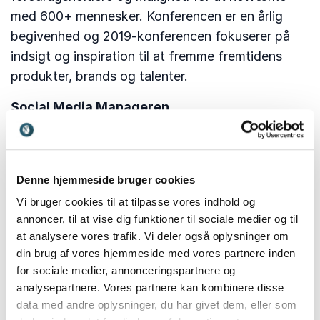
med 600+ mennesker. Konferencen er en årlig
begivenhed og 2019-konferencen fokuserer på
indsigt og inspiration til at fremme fremtidens
produkter, brands og talenter.
Social Media Manageren
Den 3. december afholdes der en konference om
fremtidens kundeoplevelser herunder
brandbuilding, kundeservice, krisehåndtering,
Denne hjemmeside bruger cookies
salg, innovation og rekruttering. Formålet er at
Vi bruger cookies til at tilpasse vores indhold og
blive bedre til Social Media Management, som
annoncer, til at vise dig funktioner til sociale medier og til
hurtigt er blevet fremtidens forretningsplan for
at analysere vores trafik. Vi deler også oplysninger om
mange virksomheder og organisationer.
din brug af vores hjemmeside med vores partnere inden
Konferencen giver blandt andet indsigt i strategi
for sociale medier, annonceringspartnere og
og planlægning, trust building, content marketing,
analysepartnere. Vores partnere kan kombinere disse
data med andre oplysninger, du har givet dem, eller som
influencer marketing, data, analyse, rapportering