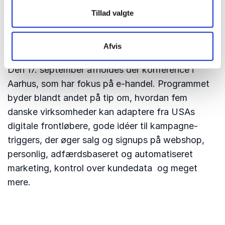
øvrigt mulighed for at netværke med andre
Tillad valgte
kollegaer fra regioner, styrelser, ministerier og
andre offentlige organisationer.
Afvis
eCommerce Power Day
Den 17. september afholdes der konference i
Aarhus, som har fokus på e-handel. Programmet
byder blandt andet på tip om, hvordan fem
danske virksomheder kan adaptere fra USAs
digitale frontløbere, gode idéer til kampagne-
triggers, der øger salg og signups på webshop,
personlig, adfærdsbaseret og automatiseret
marketing, kontrol over kundedata og meget
mere.