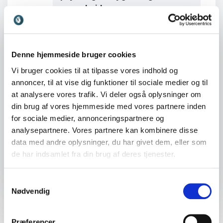
samarbejde
13.50
Pause
14.05
PERNILLE GARDE ABILDGAARD:
Denne hjemmeside bruger cookies
Vind dagen - om personlig og
Vi bruger cookies til at tilpasse vores indhold og
kollektiv effektivitet
annoncer, til at vise dig funktioner til sociale medier og til
14.50
Pause
at analysere vores trafik. Vi deler også oplysninger om
din brug af vores hjemmeside med vores partnere inden
15.05
NIELS OVERGAARD: Mere er
for sociale medier, annonceringspartnere og
aldrig nok - hvad antikke
analysepartnere. Vores partnere kan kombinere disse
filosoffer ved om et lykkeligt liv
data med andre oplysninger, du har givet dem, eller som
de har indsamlet fra din brug af deres tjenester.
15.50
Tak for i dag
Samtykkevalg
Nødvendig
Præferencer