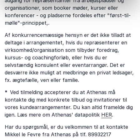
adgang for repræsentanter fra arbejdspladser og
organisationer, som booker møder, kurser eller
konferencer - og pladserne fordeles efter "først-til-
mølle"-princippet,.
Af konkurrencemæssige hensyn er det ikke tilladt at
deltage i arrangementet, hvis du repræsenterer en
virksomhed/organisation som tilbyder foredrag,
kursus- og coachingforløb, eller hvis du er
selvstændig konsulent eller eventarrangør. Det er
desværre ikke muligt at medbringe en privat ledsager,
fx. ægtefælle, ven eller familie
.
*
Ved tilmelding accepterer du at Athenas må
kontakte dig med konkrete tilbud og invitationer til
vores kundearrangementer. Du kan altid framelde dig
igen. Læs mere om Athenas' datapolitik
HER
.
Har du spørgsmål, er du velkommen til at kontakte
Mikkel le Fevre fra Athenas på tlf. 89932217