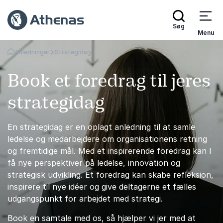
Søg
Menu
Anledninger
Strategidag
Tilbage til forsiden
Book et foredrag til jeres
strategidag
En strategidag er en oplagt anledning til at samle
ledelse og medarbejdere om organisationens retning
og fremtidige mål. Med et inspirerende foredrag kan I
få nye perspektiver på ledelse, innovation og
strategisk udvikling. Et foredrag kan skabe refleksion,
inspirere til nye idéer og give deltagerne et fælles
udgangspunkt for arbejdet med strategi.
Book en samtale med os, så hjælper vi jer med at