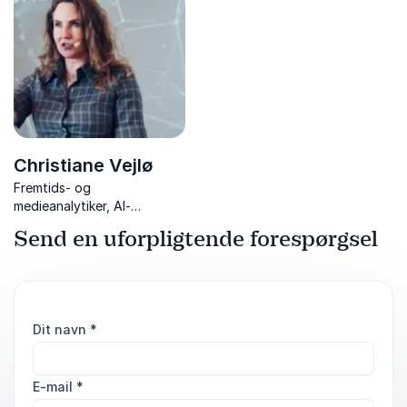
forretningsmodeller, stabil
strategiske muligheder.
omsætning og øger
langsigtet konkurrenceevne.
Christiane Vejlø
Fremtids- og
medieanalytiker, AI-
analytiker, forfatter og
Send en uforpligtende forespørgsel
bestyrelsesmedlem med
ekspertise i mødet mellem
mennesket og kunstig
intelligens.
Dit navn
*
E-mail
*