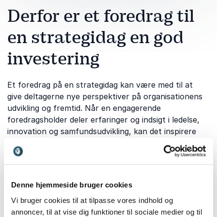
Derfor er et foredrag til
en strategidag en god
investering
Et foredrag på en strategidag kan være med til at
give deltagerne nye perspektiver på organisationens
udvikling og fremtid. Når en engagerende
foredragsholder deler erfaringer og indsigt i ledelse,
innovation og samfundsudvikling, kan det inspirere
deltagerne til at tænke mere strategisk og langsigtet.
Foredragsholdere som
Michael N. Wilkens
bidrager
med indsigter i strategisk innovation,
forretningsudvikling og fremtidens organisationer,
Denne hjemmeside bruger cookies
hvilket kan hjælpe virksomheder med at navigere i en
Vi bruger cookies til at tilpasse vores indhold og
verden i konstant forandring.
Carsten Beck
deler
annoncer, til at vise dig funktioner til sociale medier og til