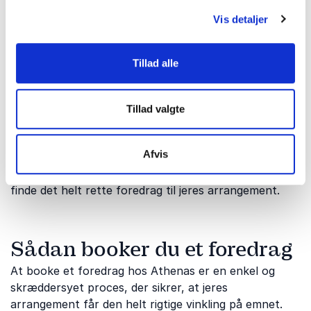
Det kan eksempelvis være:
Vis detaljer
Lederseminarer
Tillad alle
Firmaseminarer
Arbejdskonferencer
Tillad valgte
Strategi workshops
Kickoff arrangementer
Afvis
Book en samtale med os, så hjælper vi jer med at
finde det helt rette foredrag til jeres arrangement.
Sådan booker du et foredrag
At booke et foredrag hos Athenas er en enkel og
skræddersyet proces, der sikrer, at jeres
arrangement får den helt rigtige vinkling på emnet.