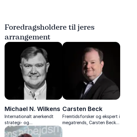
Foredragsholdere til jeres
arrangement
Michael N. Wilkens
Carsten Beck
Internationalt anerkendt
Fremtidsforsker og ekspert i
strategi- og
megatrends, Carsten Beck,
innovationsekspert
giver jer indsigt i fremtidens
opbygger robuste
samfund, forandringer og