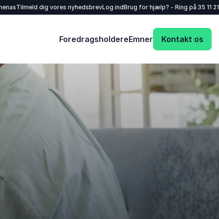
henas
Tilmeld dig vores nyhedsbrev
Log ind
Brug for hjælp? - Ring på
35 11 21
Foredragsholdere
Emner
Kontakt os
Dit navn
*
E-mail
*
Dit telefonnummer