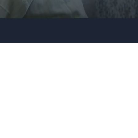
Firma / Organisation
Evt. detaljer om dit arrangement
Send forespørgsel
Eller ring
35 11 21 31