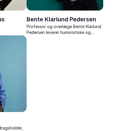
us
Bente Klarlund Pedersen
Professor og overlæge Bente Klarlund
Pedersen leverer humoristiske og
inspirerende foredrag om sundhed,
motion og livskvalitet.
dragsholder,