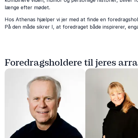
kombinere viden, humor og personlige historier, bliver 
længe efter mødet.
Hos Athenas hjælper vi jer med at finde en foredragshol
På den måde sikrer I, at foredraget både inspirerer, en
Foredragsholdere til jeres ar