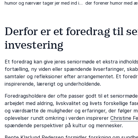
humor og nærvær tager jer med ind i
der forener humor med ær
verdens brændpunkter og bag kulissen
fortællinger om livet og 
på de største nyhedsbegivenheder.
udfordringer.
Derfor er et foredrag til 
investering
Et foredrag kan give jeres seniormøde et ekstra indhold
fortælling, ny viden eller spændende livserfaringer, skab
samtaler og refleksioner efter arrangementet. Et fored
inspirerende, lærerigt og underholdende.
Foredragsholdere der ofte passer godt til et seniormød
arbejdet med aldring, livskvalitet og livets forskellige f
og værdsætte de muligheder og erfaringer, der følger med
oplevelser rundt omkring i verden inspirerer
Christine F
spændende perspektiver på kultur og mennesker.
Bente Klarlund Pedersen
formidler forskning om sundhed