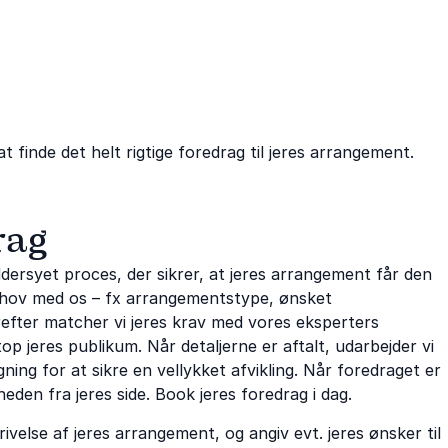
 finde det helt rigtige foredrag til jeres arrangement.
rag
ersyet proces, der sikrer, at jeres arrangement får den
 behov med os – fx arrangementstype, ønsket
erefter matcher vi jeres krav med vores eksperters
p jeres publikum. Når detaljerne er aftalt, udarbejder vi
ing for at sikre en vellykket afvikling. Når foredraget er
heden fra jeres side. Book jeres foredrag i dag.
ivelse af jeres arrangement, og angiv evt. jeres ønsker til