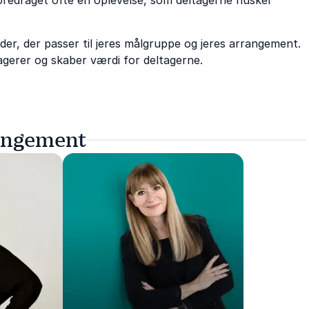
foredraget ofte en oplevelse, som deltagerne husker
der, der passer til jeres målgruppe og jeres arrangement.
gagerer og skaber værdi for deltagerne.
rangement