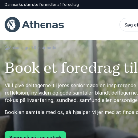
Danmarks største formidler af foredrag
Søg ef
Anledninger
Seniormøde
Tilbage til forsiden
Book et foredrag ti
Vil I give deltagerne til jeres seniormøde en inspireren
refleksion, ny viden og gode samtaler blandt deltagern
fokus på livserfaring, sundhed, samfund eller personlige
Book en samtale med os, så hjælper vi jer med at finde d
Spørg på pris og dato