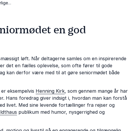
lige
mentale
seniormødet en god
smæssigt løft. Når deltagerne samles om en inspirerende
er det en fælles oplevelse, som ofte fører til gode
rag kan derfor være med til at gøre seniormødet både
e er eksempelvis
Henning Kirk
, som gennem mange år har
aser. Hans foredrag giver indsigt i, hvordan man kan forstå
 livet. Med sine levende fortællinger fra rejser og
eldthaus
publikum med humor, nysgerrighed og
, motion og livsstil på en engagerende og tilgængelig