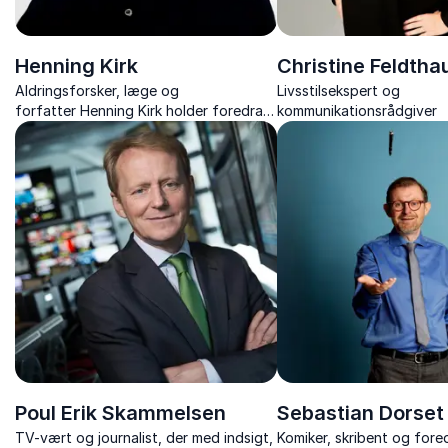
Henning Kirk
Christine Feldtha
Aldringsforsker, læge og
Livsstilsekspert og
forfatter Henning Kirk holder foredrag
kommunikationsrådgiver
om aldring, hjernen og et aktivt
seniorliv.
Poul Erik Skammelsen
Sebastian Dorset
TV-vært og journalist, der med indsigt,
Komiker, skribent og fore