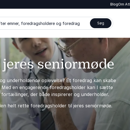
Blog
Om At
ter emner, foredragsholdere og foredrag
Søg
l jeres seniormøde
de og underholdende oplevelse? Et foredrag kan skabe
e. Med en engagerende foredragsholder kan I sætte
 fortællinger, der både inspirerer og underholder.
en helt rette foredragsholder til jeres seniormøde.