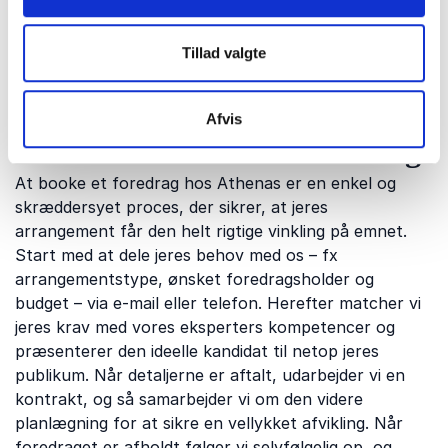
Temaaftener om kunst, sprog og kreativitet
Kontakt os gerne for rådgivning om, hvad der passer
Tillad valgte
bedst til jeres publikum.
Afvis
Sådan booker du et foredrag
At booke et foredrag hos Athenas er en enkel og
skræddersyet proces, der sikrer, at jeres
arrangement får den helt rigtige vinkling på emnet.
Start med at dele jeres behov med os – fx
arrangementstype, ønsket foredragsholder og
budget – via e-mail eller telefon. Herefter matcher vi
jeres krav med vores eksperters kompetencer og
præsenterer den ideelle kandidat til netop jeres
publikum. Når detaljerne er aftalt, udarbejder vi en
kontrakt, og så samarbejder vi om den videre
planlægning for at sikre en vellykket afvikling. Når
foredraget er afholdt følger vi selvfølgelig op, og