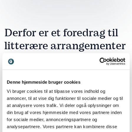
Derfor er et foredrag til
litterære arrangementer
en god investering
Et litterært foredrag giver publikum en oplevelse, der
rækker ud over bogen og ind i forfatterens
Denne hjemmeside bruger cookies
virkelighed. Det skaber forståelse for proces,
Vi bruger cookies til at tilpasse vores indhold og
stemmer, temaer og faglighed, og giver publikum en
annoncer, til at vise dig funktioner til sociale medier og til
dybere forbindelse til værkerne. Et foredrag kan både
at analysere vores trafik. Vi deler også oplysninger om
styrke læselyst, kulturel indsigt og refleksion.
din brug af vores hjemmeside med vores partnere inden
Samtidig skaber det et engagerende fællesskab
for sociale medier, annonceringspartnere og
omkring litteraturen, der kan inspirere både nye og
analysepartnere. Vores partnere kan kombinere disse
erfarne læsere.