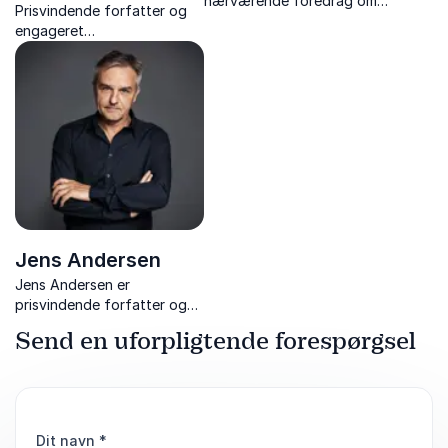
nærværende foredrag om
Prisvindende forfatter og
forfatterskab, skriveproces
engageret
og livet bag hendes
samfundsdebattør med et
prisvindende litteratur.
skarpt blik for menneskelige
og politiske dramaer.
Jens Andersen
Jens Andersen er
prisvindende forfatter og
kulturformidler, der med
Send en uforpligtende forespørgsel
levende fortællinger bringer
ikoniske personligheder som
H.C. Andersen og Kim Larsen
til live.
Dit navn
*