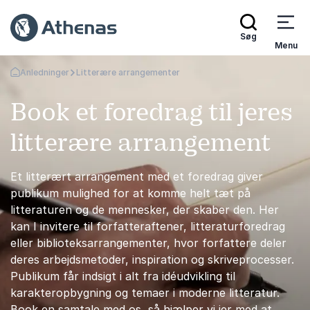
Søg
Menu
Anledninger
Litterære arrangementer
Tilbage til forsiden
Book et foredrag til jeres
litterære arrangement
Et litterært arrangement med et foredrag giver
publikum mulighed for at komme helt tæt på
litteraturen og de mennesker, der skaber den. Her
kan I invitere til forfatteraftener, litteraturforedrag
eller biblioteksarrangementer, hvor forfattere deler
deres arbejdsmetoder, inspiration og skriveprocesser.
Publikum får indsigt i alt fra idéudvikling til
karakteropbygning og temaer i moderne litteratur.
Book en samtale med os, så hjælper vi jer med at