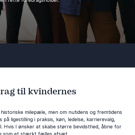
den rette foredragsholder.
drag til kvindernes
 historiske milepæle, men om nutidens og fremtidens
 ligestilling i praksis, køn, ledelse, karrierevalg,
l. Hvis I ønsker at skabe større bevidsthed, åbne for
ere som et stærkt fælles afsæt.