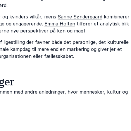
ærd.
r og kvinders vilkår, mens
Sanne Søndergaard
kombinerer
ige og engagerende.
Emma Holten
tilfører et analytisk blik
agerne nye perspektiver på køn og magt.
igestilling der favner både det personlige, det kulturelle
ale kampdag til mere end en markering og giver jer et
 organisationen eller fællesskabet.
ger
ammen med andre anledninger, hvor mennesker, kultur og