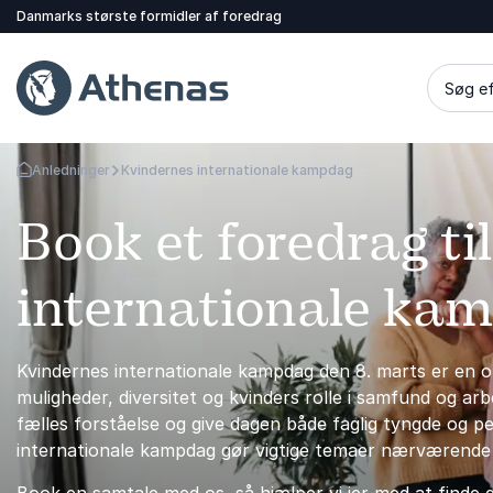
Danmarks største formidler af foredrag
Søg ef
Anledninger
Kvindernes internationale kampdag
Tilbage til forsiden
Book et foredrag ti
internationale ka
Kvindernes internationale kampdag den 8. marts er en opla
muligheder, diversitet og kvinders rolle i samfund og arb
fælles forståelse og give dagen både faglig tyngde og pe
internationale kampdag gør vigtige temaer nærværende 