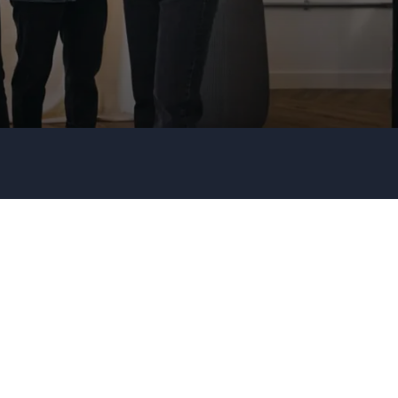
Firma / Organisation
Evt. detaljer om dit arrangement
Send forespørgsel
Eller ring
35 11 21 31