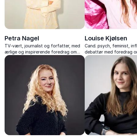
Petra Nagel
Louise Kjølsen
TV-vært, journalist og forfatter, med
Cand. psych, feminist, in
ærlige og inspirerende foredrag om
debattør med foredrag om
kropsidealer, selvværd og kærlighed til
sikkerhed, sociale medier
sig selv.
mange ansigter og unges o