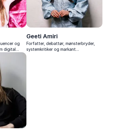
Geeti Amiri
fluencer og
Forfatter, debattør, mønsterbryder,
 digital
systemkritiker og markant
, feminismens
meningsdanner
nline liv.