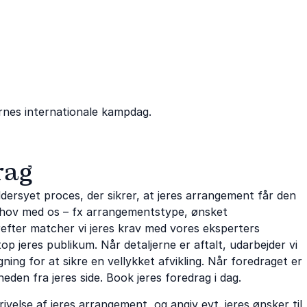
ernes internationale kampdag.
rag
ersyet proces, der sikrer, at jeres arrangement får den
 behov med os – fx arrangementstype, ønsket
erefter matcher vi jeres krav med vores eksperters
p jeres publikum. Når detaljerne er aftalt, udarbejder vi
ing for at sikre en vellykket afvikling. Når foredraget er
heden fra jeres side. Book jeres foredrag i dag.
ivelse af jeres arrangement, og angiv evt. jeres ønsker til