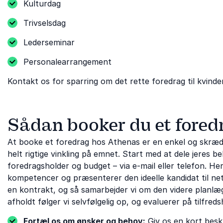
Kulturdag
Trivselsdag
Lederseminar
Personalearrangement
Kontakt os for sparring om det rette foredrag til kvind
Sådan booker du et fored
At booke et foredrag hos Athenas er en enkel og skrædd
helt rigtige vinkling på emnet. Start med at dele jeres
foredragsholder og budget – via e-mail eller telefon. H
kompetencer og præsenterer den ideelle kandidat til neto
en kontrakt, og så samarbejder vi om den videre planlægn
afholdt følger vi selvfølgelig op, og evaluerer på tilfreds
Fortæl os om ønsker og behov:
Giv os en kort beskr