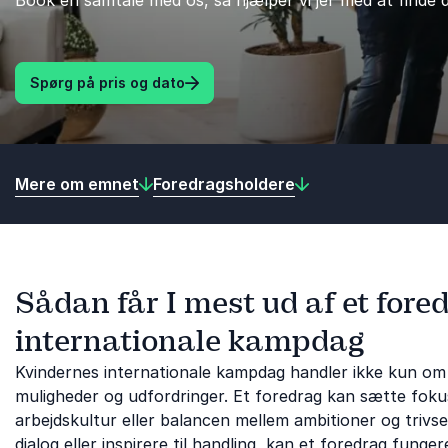
Book en samtale med os, så hjælper vi jer med at finde 
Spørg på pris og dato
Mere om emnet
Foredragsholdere
Sådan får I mest ud af et fore
internationale kampdag
Kvindernes internationale kampdag handler ikke kun om
muligheder og udfordringer. Et foredrag kan sætte fokus på
arbejdskultur eller balancen mellem ambitioner og trivse
dialog eller inspirere til handling, kan et foredrag fung