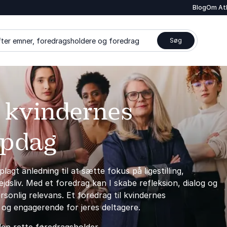
Blog
Om At
ter emner, foredragsholdere og foredrag
Søg
l kvindernes
mpdag
gt anledning til at sætte fokus på ligestilling,
ejdsliv. Med et foredrag kan I skabe refleksion, dialog og
rsonlig relevans. Et foredrag til kvindernes
og engagerende for jeres deltagere.