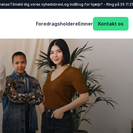
henas
Tilmeld dig vores nyhedsbrev
Log ind
Brug for hjælp? - Ring på
35 11 21
Foredragsholdere
Emner
Kontakt os
Dit navn
*
E-mail
*
Dit telefonnummer