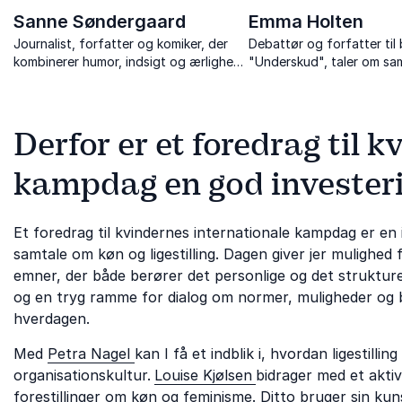
Sanne Søndergaard
Emma Holten
Journalist, forfatter og komiker, der
Debattør og forfatter til 
kombinerer humor, indsigt og ærlighed i
"Underskud", taler om 
foredrag om kønsroller, angst, mobning
mellem værdi, omsorg og
og fællesskab.
samfundsøkonomi.
Derfor er et foredrag til 
kampdag en god invester
Et foredrag til kvindernes internationale kampdag er en
samtale om køn og ligestilling. Dagen giver jer mulighe
emner, der både berører det personlige og det strukture
og en tryg ramme for dialog om normer, muligheder og ba
hverdagen.
Med
Petra Nagel
kan I få et indblik i, hvordan ligestilling
organisationskultur.
Louise Kjølsen
bidrager med et aktiv
forestillinger om køn og feminisme.
Ditto
bruger sin kuns