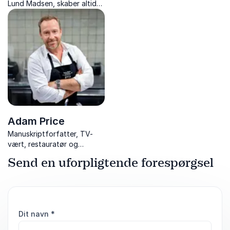
Lund Madsen, skaber altid
foredrag om karrierevalg,
god stemning. Book ham til
kultur og at bryde
foredrag, quiz eller som
vanetænkning.
vært – intelligent, erfaren
og aldrig kedelig.
Adam Price
Manuskriptforfatter, TV-
vært, restauratør og
kogebogsforfatter, som
Send en uforpligtende forespørgsel
inspirerer med historier om
tv-succeser, madglæde og
kreativitet – kendt fra
“Spise med Price”.
Dit navn
*