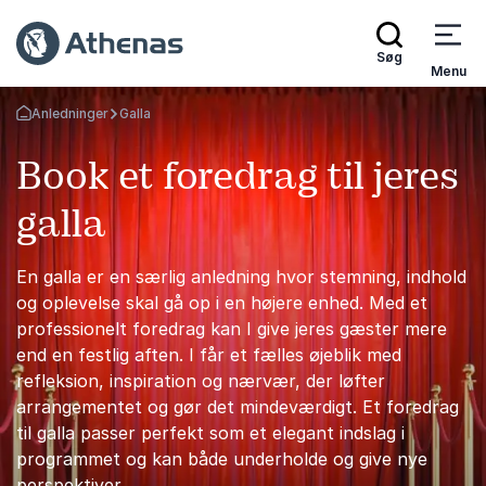
Søg
Menu
Anledninger
Galla
Tilbage til forsiden
Book et foredrag til jeres
galla
En galla er en særlig anledning hvor stemning, indhold
og oplevelse skal gå op i en højere enhed. Med et
professionelt foredrag kan I give jeres gæster mere
end en festlig aften. I får et fælles øjeblik med
refleksion, inspiration og nærvær, der løfter
arrangementet og gør det mindeværdigt. Et foredrag
til galla passer perfekt som et elegant indslag i
programmet og kan både underholde og give nye
perspektiver.