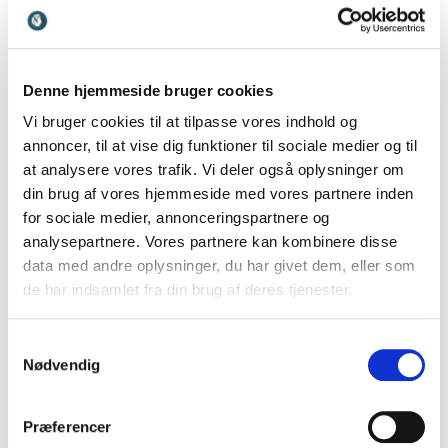
til både smil, eftertænksomhed og nye perspektiver
og samtidig understøtte den anledning, I samles om.
Med en foredragsholder som
Anders Lund Madsen
Denne hjemmeside bruger cookies
får I en levende og underholdende fortælling, der
Vi bruger cookies til at tilpasse vores indhold og
skaber nærvær i rummet. Hans evne til at formidle
annoncer, til at vise dig funktioner til sociale medier og til
komplekse tanker med humor og menneskelighed gør
at analysere vores trafik. Vi deler også oplysninger om
ham velegnet til en gala, hvor publikum skal
din brug af vores hjemmeside med vores partnere inden
engageres uden at miste den festlige stemning.
for sociale medier, annonceringspartnere og
Ønsker I et mere roligt og elegant indslag, der passer
analysepartnere. Vores partnere kan kombinere disse
til en stilfuld aften, kan
Nikolaj Koppel
bidrage med
data med andre oplysninger, du har givet dem, eller som
refleksion, kultur og erfaring fra mange års arbejde
de har indsamlet fra din brug af deres tjenester.
med formidling og scenetilstedeværelse. Hans
foredrag giver publikum mulighed for at trække vejret
Samtykkevalg
midt i programmet og fordybe sig i en fortælling, der
Nødvendig
matcher galaens eksklusive rammer.
Vil I samtidig inspirere jeres gæster med kreativitet og
Præferencer
perspektiv på menneskelige drivkræfter, er
Adam