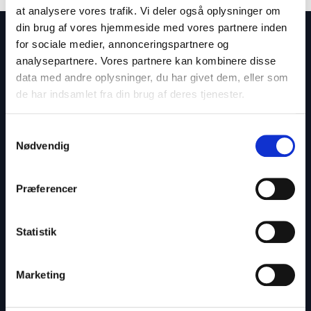
at analysere vores trafik. Vi deler også oplysninger om
din brug af vores hjemmeside med vores partnere inden
for sociale medier, annonceringspartnere og
Få gode tilbud direkte i din indbakke
analysepartnere. Vores partnere kan kombinere disse
Tilmeld dig vores nyhedsbrev og få løbende gode
data med andre oplysninger, du har givet dem, eller som
tilbud og inspiration til dine arrangementer.
de har indsamlet fra din brug af deres tjenester.
Samtykkevalg
Nødvendig
Præferencer
Tilmeld nyhedsbrev
Statistik
Marketing