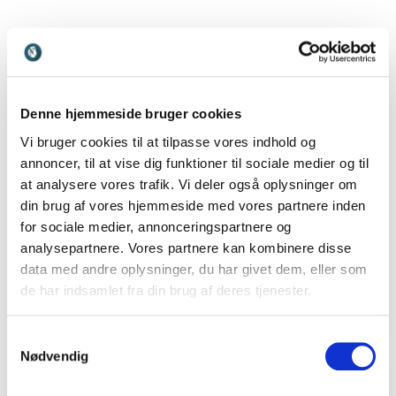
Anette Prehn
Udvalgte slides fra
Denne hjemmeside bruger cookies
Anette Prehn
Vi bruger cookies til at tilpasse vores indhold og
annoncer, til at vise dig funktioner til sociale medier og til
Her kommer udvalgte, primært teksttunge, slides fra Anette
at analysere vores trafik. Vi deler også oplysninger om
Prehns oplæg om Resiliens i børnehøjde.
din brug af vores hjemmeside med vores partnere inden
for sociale medier, annonceringspartnere og
analysepartnere. Vores partnere kan kombinere disse
E-mail
data med andre oplysninger, du har givet dem, eller som
de har indsamlet fra din brug af deres tjenester.
Samtykkevalg
Send til min e-mail
Nødvendig
Ved tilmelding accepterer du at modtage e-mails og målrettede annoncer om denne