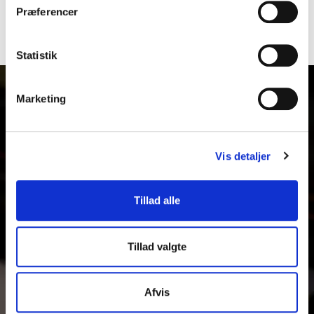
Præferencer
foredragsholder. Du kan til enhver tid tilbagekalde dit samtykke. Læs mere i
vores
privatlivspolitik
.
Statistik
Marketing
Vis detaljer
Tillad alle
Tillad valgte
Afvis