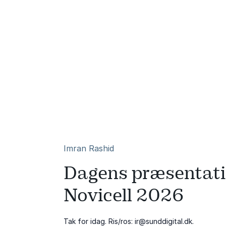
Imran Rashid
Dagens præsentat
Novicell 2026
Tak for idag. Ris/ros:
ir@sunddigital.dk
.