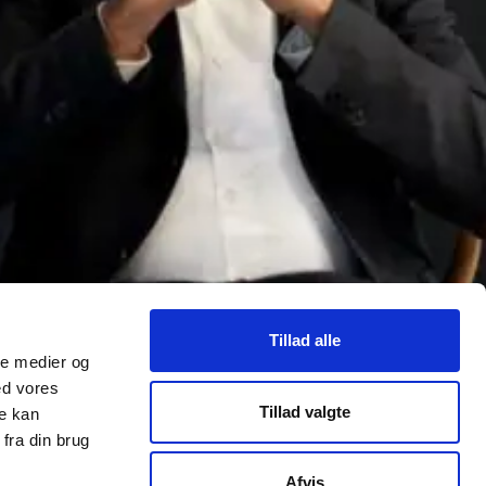
Tillad alle
ale medier og
ed vores
Tillad valgte
re kan
fra din brug
Afvis