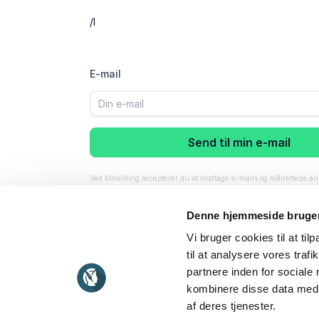
/I
E-mail
Send til min e-mail
Ved tilmelding accepterer du at modtage e-mails og målrettede 
foredragsholder. Du kan til enhver tid tilbagekalde dit samtykke.
vores
privatlivspolitik
.
Denne hjemmeside bruger
Vi bruger cookies til at til
til at analysere vores tra
partnere inden for sociale
kombinere disse data med a
af deres tjenester.