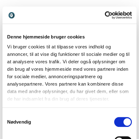
Henrik Tingleff
Flokdyr og Egodyr på
Denne hjemmeside bruger cookies
arbejdspladsen
Vi bruger cookies til at tilpasse vores indhold og
annoncer, til at vise dig funktioner til sociale medier og til
at analysere vores trafik. Vi deler også oplysninger om
Her kan du hente hele dagens præsentation
din brug af vores hjemmeside med vores partnere inden
for sociale medier, annonceringspartnere og
analysepartnere. Vores partnere kan kombinere disse
E-mail
data med andre oplysninger, du har givet dem, eller som
de har indsamlet fra din brug af deres tjenester.
Samtykkevalg
Send til min e-mail
Nødvendig
Ved tilmelding accepterer du at modtage e-mails og målrettede annoncer om denne
foredragsholder. Du kan til enhver tid tilbagekalde dit samtykke. Læs mere i