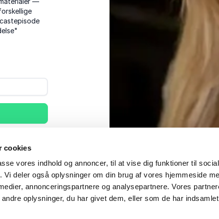
materialer —
 forskellige
dcastepisode
delse"
annoncer om denne
 Læs mere i
 cookies
passe vores indhold og annoncer, til at vise dig funktioner til soci
fik. Vi deler også oplysninger om din brug af vores hjemmeside m
 medier, annonceringspartnere og analysepartnere. Vores partne
ndre oplysninger, du har givet dem, eller som de har indsamlet 