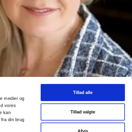
Tillad alle
ale medier og
ed vores
Tillad valgte
re kan
fra din brug
Afvis