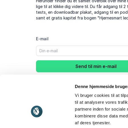
Herunder finder du et samlet overblik over mine 
lige til at klikke dig videre til. Du får adgang til 2
tests, en downloadbar plakat, adgang til en po
samt et gratis kapitel fra bogen "Hjernesmart le
E-mail
Send til min e-mail
Ved tilmelding accepterer du at modtage e-mails og målrettede 
foredragsholder. Du kan til enhver tid tilbagekalde dit samtykke.
Denne hjemmeside bruger
vores
privatlivspolitik
.
Vi bruger cookies til at til
til at analysere vores tra
partnere inden for sociale
kombinere disse data med a
af deres tjenester.