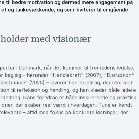
erne til bedre motivation og dermed mere engagement på
nkret og tankevækkende, og som inviterer til omgående
sholder med visionær
perter i Danmark, når det kommer til fremtidens ledelse,
r bag sig – herunder "Handlekraft" (2007), "Disruption"
 bestemme" (2025) – leverer han foredrag, der ikke blot
ion til refleksion og handling, og han klæder både ledere
orandring. Hans foredrag er både inspirerende og praktisk
sioner, der skaber reel værdi i hverdagen. Tune er kendt
relevante – altid med fokus på konkrete løsninger, der