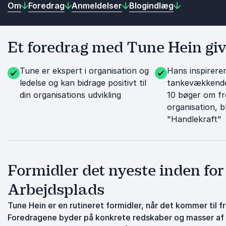
Om
Foredrag
Anmeldelser
Blogindlæg
Et foredrag med Tune Hein give
Tune er ekspert i organisation og
Hans inspirere
ledelse og kan bidrage positivt til
tankevækkende 
din organisations udvikling
10 bøger om fr
organisation, b
"Handlekraft"
Formidler det nyeste inden fo
Arbejdsplads
Tune Hein er en rutineret formidler, når det kommer til f
Foredragene byder på konkrete redskaber og masser af ins