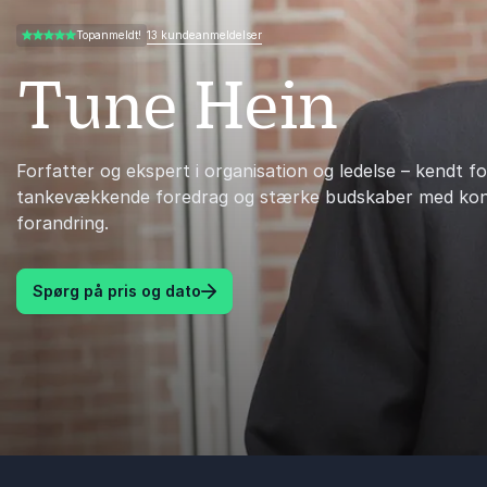
13 kundeanmeldelser
Topanmeldt!
5.00 ud af 5
Tune Hein
Forfatter og ekspert i organisation og ledelse – kendt fo
tankevækkende foredrag og stærke budskaber med konk
forandring.
Spørg på pris og dato