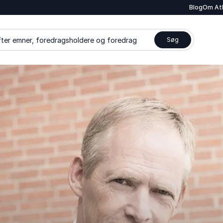
Blog
Om At
ter emner, foredragsholdere og foredrag
Søg