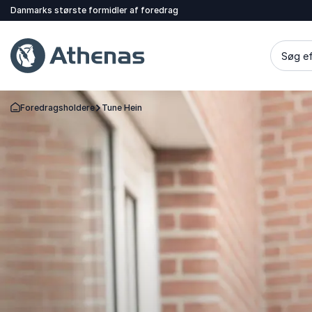
Danmarks største formidler af foredrag
Søg ef
Foredragsholdere
Tune Hein
Tilbage til forsiden