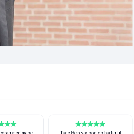
redrag med mage
5
Tune Hein var god og hurtig til
ud af
5