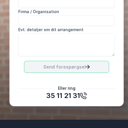
Firma / Organisation
Evt. detaljer om dit arrangement
Send forespørgsel
Rene Hermand
Eller ring
Esoft A/S
35 11 21 31