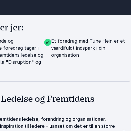
r jer:
nde og
Et foredrag med Tune Hein er et
foredrag tager i
værdifuldt indspark i din
emtidens ledelse og
organisation
l.a "Disruption" og
r Ledelse og Fremtidens
remtidens ledelse, forandring og organisationer.
piration til ledere – uanset om det er til en større