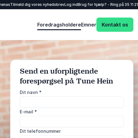
henas
Tilmeld dig vores nyhedsbrev
Log ind
Brug for hjælp? - Ring på
35 11 21
Foredragsholdere
Emner
Kontakt os
Send en uforpligtende
forespørgsel på Tune Hein
: @Model.ProfileF
Send forespørgsel
Dit navn
*
Eller ring
E-mail
*
35 11 21 31
Dit telefonnummer