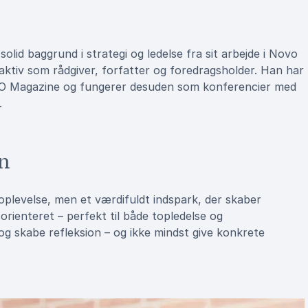
id baggrund i strategi og ledelse fra sit arbejde i Novo
ktiv som rådgiver, forfatter og foredragsholder. Han har
CIO Magazine og fungerer desuden som konferencier med
r.
n
oplevelse, men et værdifuldt indspark, der skaber
rienteret – perfekt til både topledelse og
g skabe refleksion – og ikke mindst give konkrete