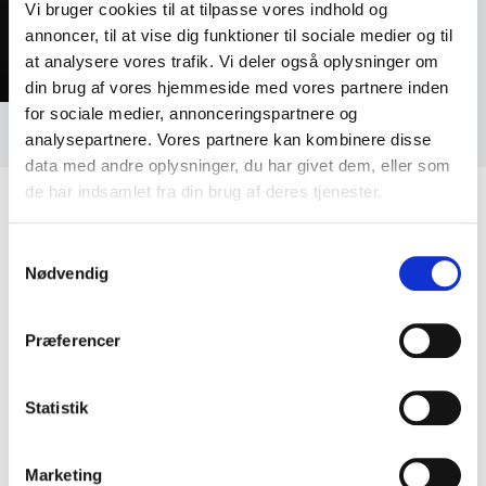
Vi bruger cookies til at tilpasse vores indhold og
annoncer, til at vise dig funktioner til sociale medier og til
at analysere vores trafik. Vi deler også oplysninger om
din brug af vores hjemmeside med vores partnere inden
for sociale medier, annonceringspartnere og
Foto: Tom McKenzie
analysepartnere. Vores partnere kan kombinere disse
data med andre oplysninger, du har givet dem, eller som
de har indsamlet fra din brug af deres tjenester.
Samtykkevalg
Nødvendig
Kundeanmeldelser
Præferencer
Statistik
5
ud af
En stor tak til Mia for et yderst vellykket og
5
professionelt foredrag. Hun var nærværende fra
start til slut, holdt fokus på de aftalte temaer og
formåede at inkludere alle i rummet på en naturlig og
Marketing