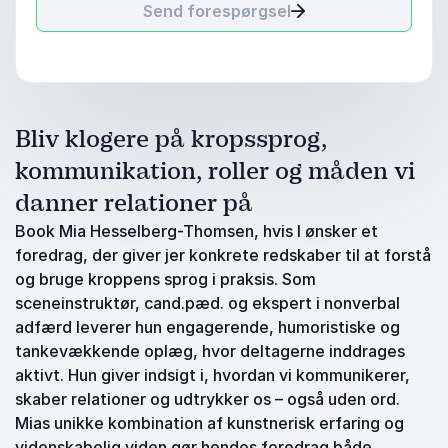
Send forespørgsel
Bliv klogere på kropssprog,
kommunikation, roller og måden vi
danner relationer på
Book Mia Hesselberg-Thomsen, hvis I ønsker et
foredrag, der giver jer konkrete redskaber til at forstå
og bruge kroppens sprog i praksis. Som
sceneinstruktør, cand.pæd. og ekspert i nonverbal
adfærd leverer hun engagerende, humoristiske og
tankevækkende oplæg, hvor deltagerne inddrages
aktivt. Hun giver indsigt i, hvordan vi kommunikerer,
skaber relationer og udtrykker os – også uden ord.
Mias unikke kombination af kunstnerisk erfaring og
videnskabelig viden gør hendes foredrag både