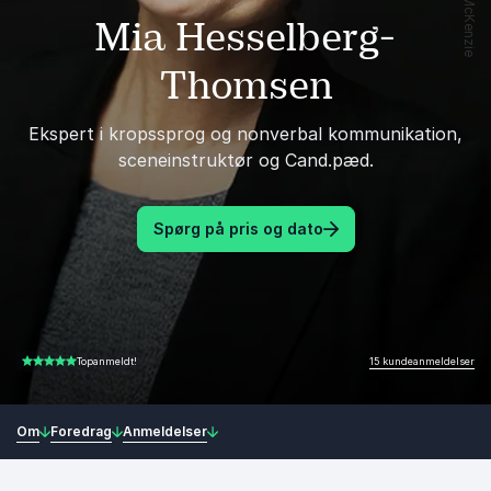
Mia Hesselberg-
Thomsen
Ekspert i kropssprog og nonverbal kommunikation,
sceneinstruktør og Cand.pæd.
Spørg på pris og dato
15 kundeanmeldelser
Topanmeldt!
4.93 ud af 5
Om
Foredrag
Anmeldelser