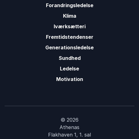
Lene Henriksen
Forandringsledelse
FSL
Mia Hesselberg-Thomsen
Klima
Iværksætteri
Fremtidstendenser
Generationsledelse
Sundhed
Ledelse
Motivation
© 2026
Athenas
Flakhaven 1, 1. sal