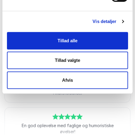
engagerende måde. Den tydelige røde tråd i
materialet gjorde budskaberne lette at følge og gav
stor værdi for deltagerne. Vi er meget tilfredse og vil
med glæde benytte Mia igen.
Vis detaljer
Mikkel
SFO Valhalla
Tillad alle
Mia Hesselberg-Thomsen
Tillad valgte
5
ud af
Foredraget var interessant, inspirerende og
5
inddragende - absolut topkarakter.
Afvis
Niels Jensen
Finansforbundet
Mia Hesselberg-Thomsen
5
ud af
En god oplevelse med faglige og humoristiske
5
øvelser!