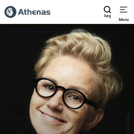
Søg
Menu
Foredragsholdere
Mia Hesselberg-Thomsen
Tilbage til forsiden
Foto: Tom McKenzie