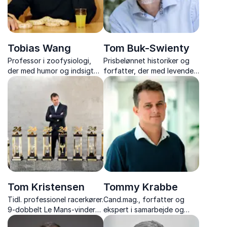
Tobias Wang
Tom Buk-Swienty
Professor i zoofysiologi,
Prisbelønnet historiker og
der med humor og indsigt
forfatter, der med levende
formidler, hvordan
foredrag gør fortidens
dyrelivets ekstreme
personer og begivenheder
tilpasninger kan kaste lys
nærværende og
over menneskets
inspirerende.
sygdomme.
Tom Kristensen
Tommy Krabbe
Tidl. professionel racerkører.
Cand.mag., forfatter og
9-dobbelt Le Mans-vinder
ekspert i samarbejde og
og inspirerende
relationer, med over 1.500