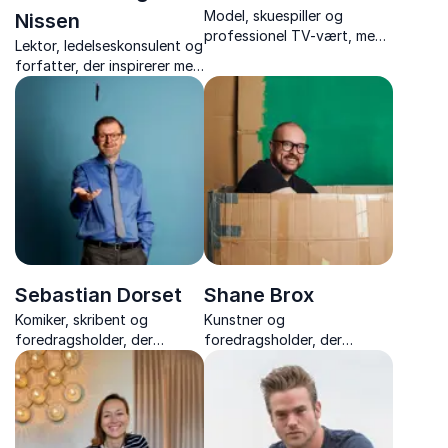
Model, skuespiller og
Nissen
professionel TV-vært, med
Lektor, ledelseskonsulent og
charme, nærvær og
forfatter, der inspirerer med
smittende godt humør.
stærke foredrag om trivsel,
perfektionisme og
personligt lederskab – med
varme, indsigt og nærvær.
Sebastian Dorset
Shane Brox
Komiker, skribent og
Kunstner og
foredragsholder, der
foredragsholder, der
forener humor med ærlige
inspirerer med ærlige
fortællinger om livet og
fortællinger om kreativitet,
mentale udfordringer.
mod og at turde slippe
perfektionismen.