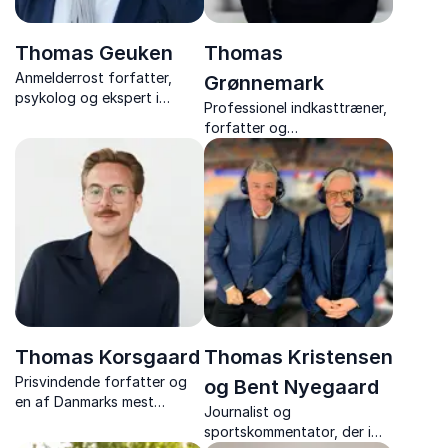
Thomas Geuken
Thomas
Anmelderrost forfatter,
Grønnemark
psykolog og ekspert i
Professionel indkasttræner,
fremtidsforskning
forfatter og
kombinerer
foredragsholder med +1.000
fremtidsforskning,
skræddersyede foredrag
psykologi og megatrends
om motivation,
med dyb faglighed og
arbejdsglæde, samarbejde
anderledes indsigt på
og modet til at tænke
fremtidens usikkerheder og
anderledes.
muligheder.
Thomas Korsgaard
Thomas Kristensen
Prisvindende forfatter og
og Bent Nyegaard
en af Danmarks mest
Journalist og
opsigtsvækkende og
sportskommentator, der i
overbevisende litterære