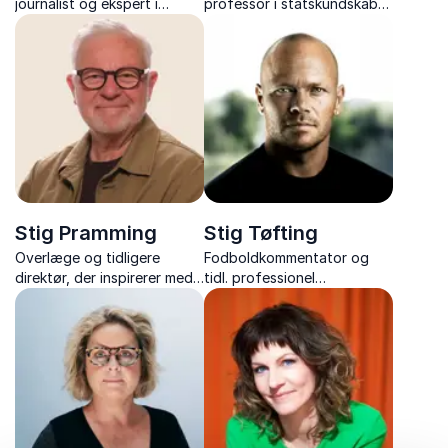
journalist og ekspert i
professor i statskundskab
Mellemøsten med 35 års
og DK's førende analytiker
erfaring fra verdens
af NATO og europæisk
brændpunkter.
sikkerhed, med foredrag om
netop NATO og EU's
Sikkerhed.
Stig Pramming
Stig Tøfting
Overlæge og tidligere
Fodboldkommentator og
direktør, der inspirerer med
tidl. professionel
viden om neurovidenskab
fodboldspiller med ærlige
og praktiske vaner, der
og intense foredrag om
holder hjernen skarp – hele
livet på og udenfor banen.
livet igennem.