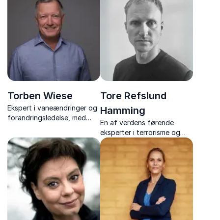
foredragsholder om
skræddersyede foredrag
teamwork, vilje og
om forandring, trivsel og
motorsportens
menneskelig adfærd.
livslærdomme.
Torben Wiese
Tore Refslund
Ekspert i vaneændringer og
Hamming
forandringsledelse, med
En af verdens førende
foredrag fyldt med humor,
eksperter i terrorisme og
nærvær og værktøjer til et
radikalisering. Han giver et
mere handlekraftigt
unikt indblik i ekstremisme
arbejdsliv.
og kontraterror.