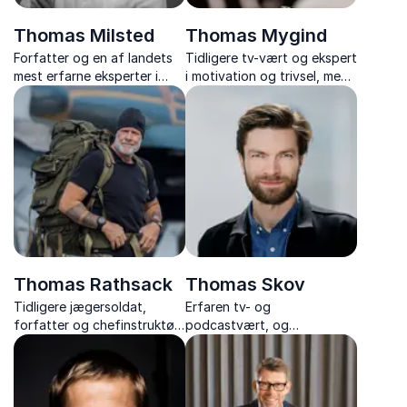
Thomas Milsted
Thomas Mygind
Forfatter og en af landets
Tidligere tv-vært og ekspert
mest erfarne eksperter i
i motivation og trivsel, med
stress, trivsel og
humoristiske og gribende
arbejdsglæde – med
foredrag om arbejdsglæde,
tusindvis af foredrag og
trivsel og motivation, der
flere bestsellere bag sig.
skaber varig forandring.
Thomas Rathsack
Thomas Skov
Tidligere jægersoldat,
Erfaren tv- og
forfatter og chefinstruktør i
podcastvært, og
TV 2-programmet
foredragsholder, der med
"Korpset", der inspirerer
humor og indsigt skaber
med stærke foredrag om
nærværende oplevelser
attitude og high
fyldt med grin og