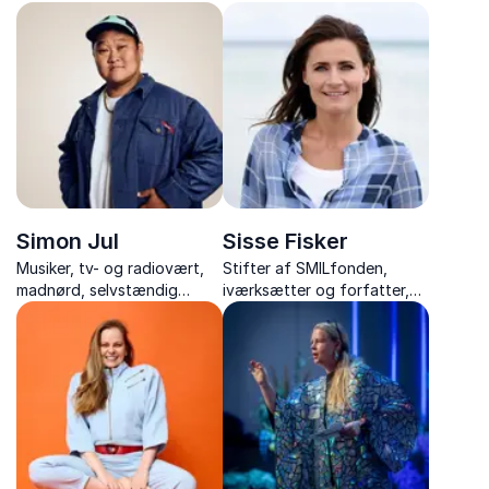
med foredrag om livet som
inspirerer til bedre trivsel
korrespondent,
gennem naturens helende
Mellemøstens konflikter og
kræfter.
modet til at følge sine
drømme.
Simon Jul
Sisse Fisker
Musiker, tv- og radiovært,
Stifter af SMILfonden,
madnørd, selvstændig
iværksætter og forfatter,
iværksætter, komiker og
der inspirerer med stærke
ildsjæl med passion for
historier om livsglæde, mod
fællesskab, bæredygtighed
og ansvar for eget liv.
og menneskelighed.