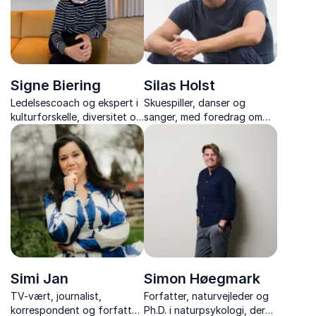
Signe Biering
Silas Holst
Ledelsescoach og ekspert i
Skuespiller, danser og
kulturforskelle, diversitet og
sanger, med foredrag om
forskelligheder på
mobning, mangfoldighed og
arbejdspladsen
mod til at stå ved sig selv –
fyldt med nærvær og
autentiske historier.
Simi Jan
Simon Høegmark
TV-vært, journalist,
Forfatter, naturvejleder og
korrespondent og forfatter,
Ph.D. i naturpsykologi, der