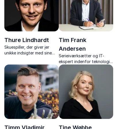
performance.
eftertanke.
Thure Lindhardt
Tim Frank
Skuespiller, der giver jer
Andersen
unikke indsigter med sine
Serieiværksætter og IT-
inspirerende foredrag om
ekspert indenfor teknologi
skuespil, dannelse,
og digitalisering
Grundtvig og menneskelige
historier.
Timm Vladimir
Tine Wøbbe