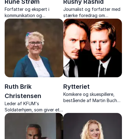
Rune Strøm
Rushy Rashid
Forfatter og ekspert i
Journalist og forfatter med
kommunikation og
stærke foredrag om
konflikthåndtering, med
kulturmøder, demokrati og
humoristiske og indsigtsrige
mangfoldighed – baseret på
foredrag der giver stærke
egne livserfaringer.
redskaber.
Ruth Brik
Rytteriet
Komikere og skuespillere,
Christensen
bestående af Martin Buch
Leder af KFUM's
og Rasmus Botoft der
Soldaterhjem, som giver et
leverer humor og satire i
unikt indblik i livet med
topklasse
danske soldater i verdens
brændpunkter – fortalt med
varme, humor og dyb