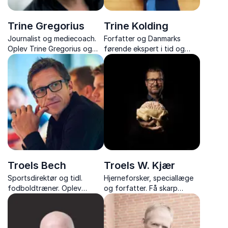
Trine Gregorius
Trine Kolding
Journalist og mediecoach.
Forfatter og Danmarks
Oplev Trine Gregorius og
førende ekspert i tid og
hendes underholdende og
effektivitet. Trine Kolding
skarpe foredrag om
giver jer nøglerne til fokus,
kommunikation, køn og
balance og bedre
personlig udvikling – altid
planlægning i hverdagen.
med humor og kant.
Troels Bech
Troels W. Kjær
Sportsdirektør og tidl.
Hjerneforsker, speciallæge
fodboldtræner. Oplev
og forfatter. Få skarp
hvordan man skaber en
indsigt i hjernens potentiale
vinderkultur og teamånd i
og hvordan vi styrker den
erhvervslivet med
gennem mental træning.