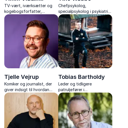
TV-vært, iværksætter og
Chefpsykolog,
kogebogsforfatter,
specialpsykolog i psykiatri
der deler passionerede
samt specialist og
fortællinger om mad,
supervisor i psykopatologi
karriere og kreativitet.
og psykoterapi
Tjelle Vejrup
Tobias Bartholdy
Komiker og journalist, der
Leder og tidligere
giver indsigt til hvordan
patruljefører i
humor kan gøre jeres
Slædepatruljen Sirius, der
arbejdsplads sjovere,
inspirerer med ægte
sundere og langt mere
ledelsesindsigt og teamwork
effektiv.
fra Grønlands ødemark.