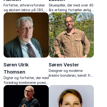
Forfatter, erhvervsforsker
Skuespiller, der med over 40
og ekstern lektor på CBS,
års erfaring fortæller ærligt
der leverer foredrag om
om livet fra scenerne, og
unge, digitalisering og
giver et unikt indblik bag
ledelse.
kulissen.
Søren Ulrik
Søren Vester
Designer og moderne
Thomsen
kreativ bonderøv, kendt fra
Digter og forfatter, der med
en række populære tv-
foredrag kombinerer poesi,
programmer, der deler ud af
humor og dybe refleksioner
sine mange erfaringer inden
over livet.
for kreativitet og moderne
landsbyliv.