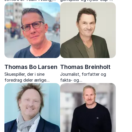
inspirerer med deres stærke
kaptajn. Oplev et unikt
fortælling om viljestyrke,
foredrag fyldt med
broderskab og at overvinde
inspiration og personlige
det umulige sammen.
historier.
Thomas Bo Larsen
Thomas Breinholt
Skuespiller, der i sine
Journalist, forfatter og
foredrag deler ærlige
fakta- og
historier om karriere,
dokumentarredaktør, der
misbrug og personlig
udforsker hvordan sindet
udvikling med nærvær og
kan aktivere kroppens
humor.
naturlige helbredelse.