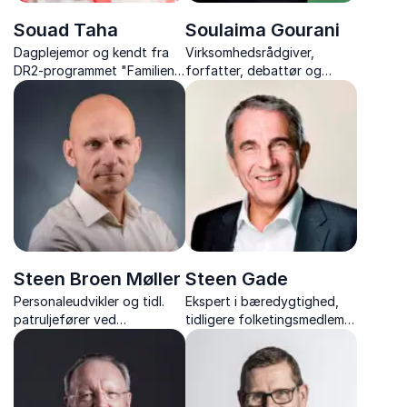
Souad Taha
Soulaima Gourani
Dagplejemor og kendt fra
Virksomhedsrådgiver,
DR2-programmet "Familien
forfatter, debattør og
fra Lærkevejen"
bestyrelsesmedlem
Steen Broen Møller
Steen Gade
Personaleudvikler og tidl.
Ekspert i bæredygtighed,
patruljefører ved
tidligere folketingsmedlem,
Slædepatruljen Sirius
formand for Rådet for
samfundsansvar og
verdensmål og engageret
stemme i klima- og