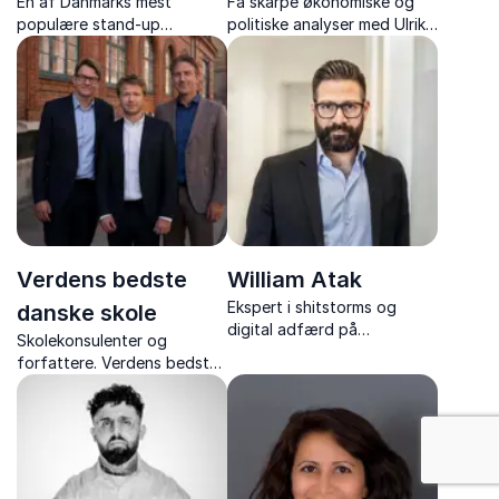
En af Danmarks mest
Få skarpe økonomiske og
populære stand-up
politiske analyser med Ulrik
komikere – med foredrag,
Bie – økonomisk redaktør på
der kombinerer humor og
Berlingske og tidl.
hverdagens vigtige
cheføkonom.
budskaber om service og
arbejdsglæde
Verdens bedste
William Atak
Ekspert i shitstorms og
danske skole
digital adfærd på
Skolekonsulenter og
arbejdspladsen. Få konkrete
forfattere. Verdens bedste
værktøjer til at beskytte
danske skole leverer
jeres omdømme og navigere
praksisnære, involverende
i digitale kriser.
foredrag med humor og
debat – direkte fra
skolernes virkelighed.