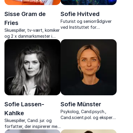
Sisse Gram de
Sofie Hvitved
Futurist og seniorrådgiver
Fries
ved Instituttet for
Skuespiller, tv-vært, komiker
Fremtidsforskning, ekspert i
og 2 x danmarksmester i
teknologi og medier.
impro comedy, der inspirerer
til at spille hinanden gode
og sparke arbejdsglæden i
vejret
Sofie Lassen-
Sofie Münster
Psykolog, Cand.psych.,
Kahlke
Cand.scient.pol. og ekspert i
Skuespiller, Cand. jur. og
børne- og familieliv
forfatter, der inspirerer med
foredrag om personlig