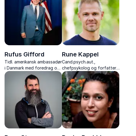
hemmeligheder og
meningsfuldhed.
personlige anekdoter fra
cykellegenden og
kommentatoren.
Rufus Gifford
Rune Kappel
Tidl. amerikansk ambassadør
Cand.psych.aut.,
i Danmark med foredrag om
chefpsykolog og forfatter,
diplomati, mangfoldighed
der omsætter ny forskning
og moderne lederskab.
til inspirerende og praktisk
viden om psykologi, digital
trivsel og selvkontrol.