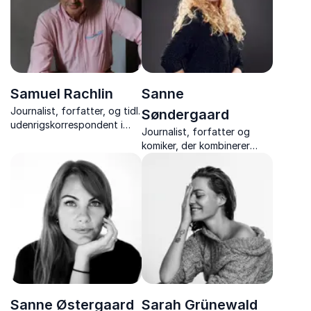
indsigt.
Samuel Rachlin
Sanne
Journalist, forfatter, og tidl.
Søndergaard
udenrigskorrespondent i
Journalist, forfatter og
USA, Rusland og
komiker, der kombinerer
Sovjetunionen, med
humor, indsigt og ærlighed i
fascinerende indblik i politik,
foredrag om kønsroller,
medier og verdenshistorie.
angst, mobning og
fællesskab.
Sanne Østergaard
Sarah Grünewald