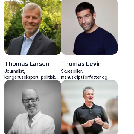
næsten to årtier satte ord
talenter - om forfatterskab,
på dansk håndboldhistorie –
ophav og social arv.
et inspirerende foredrag om
passion og venskab.
Thomas Larsen
Thomas Levin
Journalist,
Skuespiller,
kongehusekspert, politisk
manuskriptforfatter og
kommentator og forfatter
instruktør, der deler
erfaringer og giver praktiske
værktøjer til bedre
præsentation, kropssprog
og personlig
gennemslagskraft.