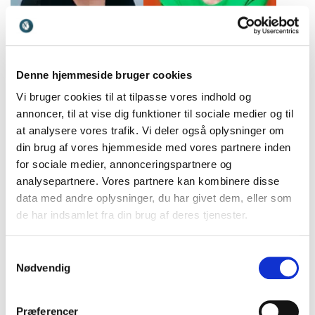
Stine Bosse
Stine Reintoft
Politiker og tidl. CEO og
Cand.psych, forfatter og
bestyrelsesformand, med
erhvervspsykolog med
Denne hjemmeside bruger cookies
fokus på ansvar,
speciale i samarbejde, trivsel
Vi bruger cookies til at tilpasse vores indhold og
bæredygtighed og
og psykologisk arbejdsmiljø.
annoncer, til at vise dig funktioner til sociale medier og til
menneskelige værdier.
at analysere vores trafik. Vi deler også oplysninger om
din brug af vores hjemmeside med vores partnere inden
for sociale medier, annonceringspartnere og
analysepartnere. Vores partnere kan kombinere disse
data med andre oplysninger, du har givet dem, eller som
de har indsamlet fra din brug af deres tjenester.
Storm Stensgaard
Suzanne Krogh
Forfatter og ekspert i
Cand. psych., forfatter og
Samtykkevalg
stressnavigation, trivsel og
ekspert i familieliv og
Nødvendig
regenerativ ledelse
pædagogik med fokus på
trivsel og bæredygtige
relationer.
Præferencer