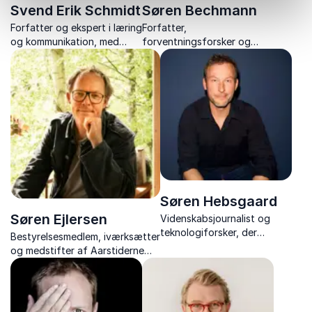
Svend Erik Schmidt
Søren Bechmann
Forfatter og ekspert i læring
Forfatter,
og kommunikation, med
forventningsforsker og
fokus på
foredragsholder viser
motivationspædagogik og
hvordan forventninger
praksisnær undervisning.
styrker relationer, trivsel og
handlekraft.
Søren Hebsgaard
Søren Ejlersen
Videnskabsjournalist og
teknologiforsker, der
Bestyrelsesmedlem, iværksætter
engagerer og underholder
og medstifter af Aarstiderne
med humor og indsigt i
med bæredygtige visioner og
vores digitale liv og vaner.
fokus på klima, fællesskab og
samfund