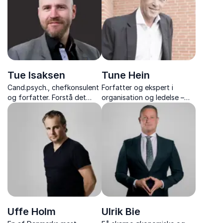
inspiration fra sportens
verden.
Tue Isaksen
Tune Hein
Cand.psych., chefkonsulent
Forfatter og ekspert i
og forfatter. Forstå det
organisation og ledelse –
biologiske perspektiv på
kendt for sine
stress, ledelse og
tankevækkende foredrag
forandringer med Tue
og stærke budskaber med
Isaksen.
konkrete værktøjer til
forandring.
Uffe Holm
Ulrik Bie