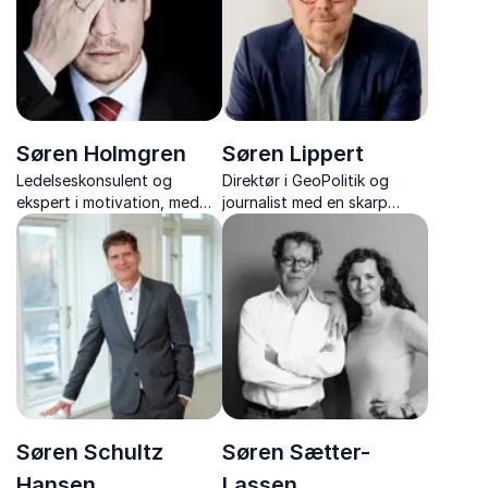
Søren Holmgren
Søren Lippert
Ledelseskonsulent og
Direktør i GeoPolitik og
ekspert i motivation, med
journalist med en skarp
foredrag der inkluderer
stemme i debatten om
humor og indsigt om
demokratiets fremtid.
motivation, ledelse og
personlig udvikling.
Søren Schultz
Søren Sætter-
Hansen
Lassen