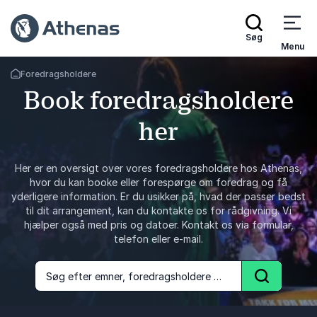
Søg
Menu
Foredragsholdere
Tilbage til forsiden
Book foredragsholdere
her
Her er en oversigt over vores foredragsholdere hos Athenas,
hvor du kan booke eller forespørge om foredrag og få
yderligere information. Er du usikker på, hvad der passer bedst
til dit arrangement, kan du kontakte os for rådgivning. Vi
hjælper også med pris og datoer. Kontakt os via formular,
telefon eller e-mail.
Søg efter emner, foredragsholdere og foredrag
Søg