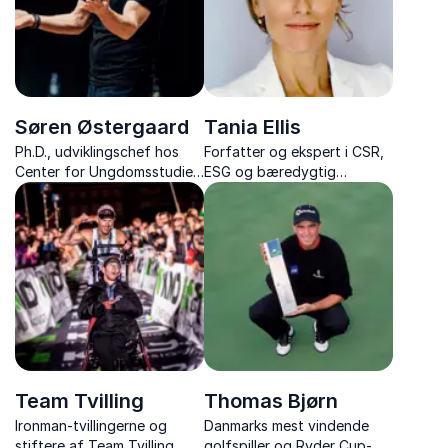
Søren Østergaard
Tania Ellis
Ph.D., udviklingschef hos
Forfatter og ekspert i CSR,
Center for Ungdomsstudier,
ESG og bæredygtig
forfatter, og ekspert i børn
forretningsudvikling
og unge
Team Tvilling
Thomas Bjørn
Ironman-tvillingerne og
Danmarks mest vindende
stiftere af Team Tvilling,
golfspiller og Ryder Cup-