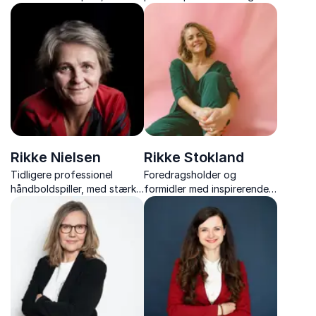
sociolog og forfatter, med
kontoen “rikkemiaskovdal”,
over 20 års erfaring med
med refleksioner til et liv
frivillige og ledelse.
med fokus, trivsel og mental
bæredygtighed.
Rikke Nielsen
Rikke Stokland
Tidligere professionel
Foredragsholder og
håndboldspiller, med stærke
formidler med inspirerende
fortællinger om modgang,
foredrag om trivsel,
håb og inklusion gennem
præstationspres, relationer
sport.
og modet til at være sig
selv.