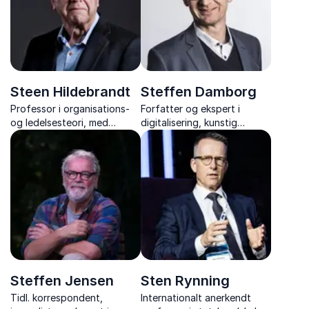
europapolitik.
Steen Hildebrandt
Steffen Damborg
Professor i organisations-
Forfatter og ekspert i
og ledelsesteori, med
digitalisering, kunstig
inspirerende foredrag om
intelligens og ledelse, der
bæredygtighed, ledelse og
deler viden og værktøjer til
FN’s 17 verdensmål.
succesfuld digital
transformation.
Steffen Jensen
Sten Rynning
Tidl. korrespondent,
Internationalt anerkendt