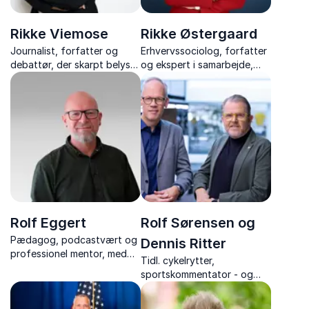
Rikke Viemose
Rikke Østergaard
Journalist, forfatter og
Erhvervssociolog, forfatter
debattør, der skarpt belyser
og ekspert i samarbejde,
emner som køn, stalking,
stress og konfliktløsning
kultur og cancelkultur med
erfaringer fra hendes
professionelle og personlige
liv.
Rolf Eggert
Rolf Sørensen og
Pædagog, podcastvært og
Dennis Ritter
professionel mentor, med
Tidl. cykelrytter,
stærke foredrag om
sportskommentator - og
mønsterbrud, relationer og
TV-vært, med foredrag om
håb – baseret på en livsrejse
Touren, cykelsportens
fra modgang til