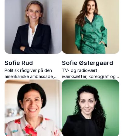
branding, modet til at lykkes
og forfatterskab
Sofie Rud
Sofie Østergaard
Politisk rådgiver på den
TV- og radiovært,
amerikanske ambassade,
iværksætter, koreograf og
journalist, tidligere
forfatter, der inspirerer til
korrespondent i USA og
overskud, investering og et
kommunikationsdirektør
liv i balance.