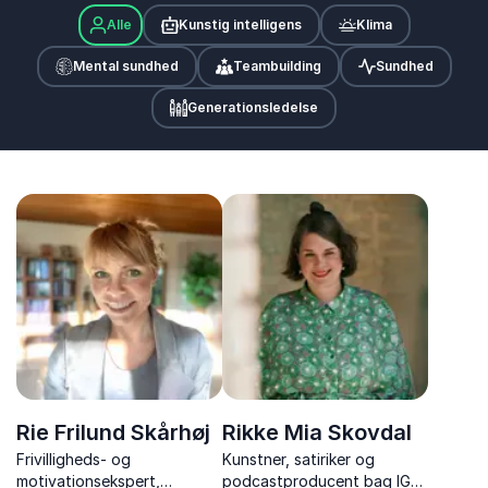
Alle
Kunstig intelligens
Klima
Mental sundhed
Teambuilding
Sundhed
Generationsledelse
Rie Frilund Skårhøj
Rikke Mia Skovdal
Frivilligheds- og
Kunstner, satiriker og
motivationsekspert,
podcastproducent bag IG-