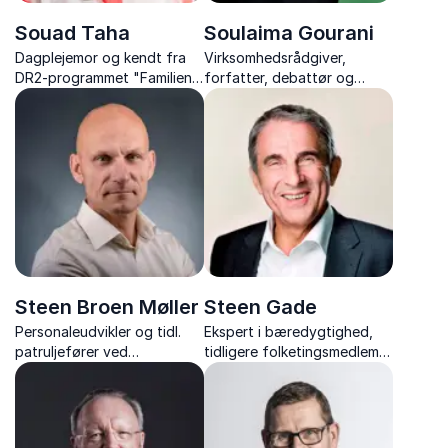
Souad Taha
Soulaima Gourani
Dagplejemor og kendt fra
Virksomhedsrådgiver,
DR2-programmet "Familien
forfatter, debattør og
fra Lærkevejen"
bestyrelsesmedlem
Steen Broen Møller
Steen Gade
Personaleudvikler og tidl.
Ekspert i bæredygtighed,
patruljefører ved
tidligere folketingsmedlem,
Slædepatruljen Sirius
formand for Rådet for
samfundsansvar og
verdensmål og engageret
stemme i klima- og