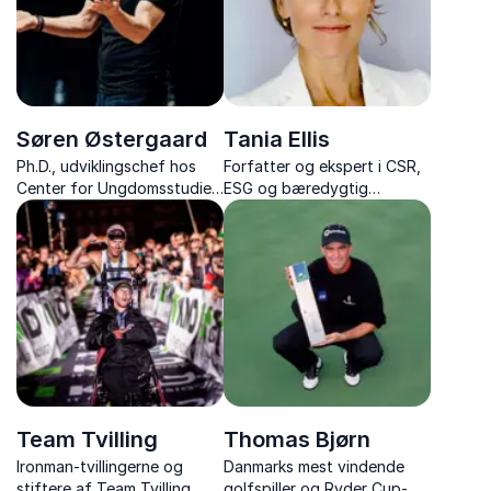
Søren Østergaard
Tania Ellis
Ph.D., udviklingschef hos
Forfatter og ekspert i CSR,
Center for Ungdomsstudier,
ESG og bæredygtig
forfatter, og ekspert i børn
forretningsudvikling
og unge
Team Tvilling
Thomas Bjørn
Ironman-tvillingerne og
Danmarks mest vindende
stiftere af Team Tvilling,
golfspiller og Ryder Cup-