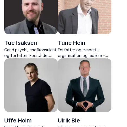
inspiration fra sportens
verden.
Tue Isaksen
Tune Hein
Cand.psych., chefkonsulent
Forfatter og ekspert i
og forfatter. Forstå det
organisation og ledelse –
biologiske perspektiv på
kendt for sine
stress, ledelse og
tankevækkende foredrag
forandringer med Tue
og stærke budskaber med
Isaksen.
konkrete værktøjer til
forandring.
Uffe Holm
Ulrik Bie