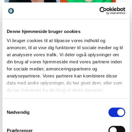
Stine Bosse
Stine Reintoft
Politiker og tidl. CEO og
Cand.psych, forfatter og
bestyrelsesformand, med
erhvervspsykolog med
Denne hjemmeside bruger cookies
fokus på ansvar,
speciale i samarbejde, trivsel
Vi bruger cookies til at tilpasse vores indhold og
bæredygtighed og
og psykologisk arbejdsmiljø.
annoncer, til at vise dig funktioner til sociale medier og til
menneskelige værdier.
at analysere vores trafik. Vi deler også oplysninger om
din brug af vores hjemmeside med vores partnere inden
for sociale medier, annonceringspartnere og
analysepartnere. Vores partnere kan kombinere disse
data med andre oplysninger, du har givet dem, eller som
de har indsamlet fra din brug af deres tjenester.
Storm Stensgaard
Suzanne Krogh
Forfatter og ekspert i
Cand. psych., forfatter og
Samtykkevalg
stressnavigation, trivsel og
ekspert i familieliv og
Nødvendig
regenerativ ledelse
pædagogik med fokus på
trivsel og bæredygtige
relationer.
Præferencer