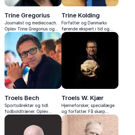
Trine Gregorius
Trine Kolding
Journalist og mediecoach.
Forfatter og Danmarks
Oplev Trine Gregorius og
førende ekspert i tid og
hendes underholdende og
effektivitet. Trine Kolding
skarpe foredrag om
giver jer nøglerne til fokus,
kommunikation, køn og
balance og bedre
personlig udvikling – altid
planlægning i hverdagen.
med humor og kant.
Troels Bech
Troels W. Kjær
Sportsdirektør og tidl.
Hjerneforsker, speciallæge
fodboldtræner. Oplev
og forfatter. Få skarp
hvordan man skaber en
indsigt i hjernens potentiale
vinderkultur og teamånd i
og hvordan vi styrker den
erhvervslivet med
gennem mental træning.