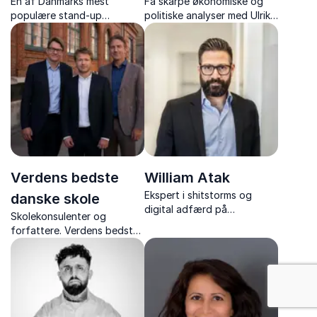
En af Danmarks mest
Få skarpe økonomiske og
populære stand-up
politiske analyser med Ulrik
komikere – med foredrag,
Bie – økonomisk redaktør på
der kombinerer humor og
Berlingske og tidl.
hverdagens vigtige
cheføkonom.
budskaber om service og
arbejdsglæde
Verdens bedste
William Atak
Ekspert i shitstorms og
danske skole
digital adfærd på
Skolekonsulenter og
arbejdspladsen. Få konkrete
forfattere. Verdens bedste
værktøjer til at beskytte
danske skole leverer
jeres omdømme og navigere
praksisnære, involverende
i digitale kriser.
foredrag med humor og
debat – direkte fra
skolernes virkelighed.