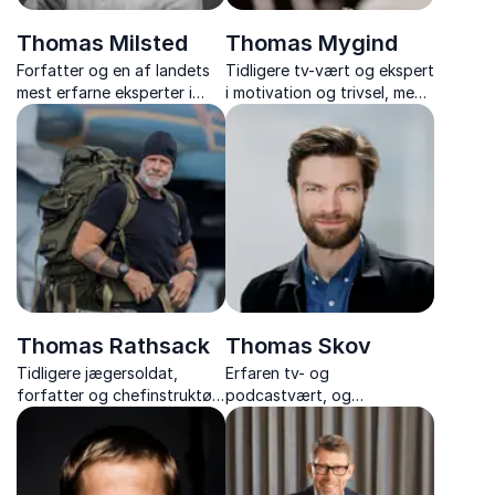
Thomas Milsted
Thomas Mygind
Forfatter og en af landets
Tidligere tv-vært og ekspert
mest erfarne eksperter i
i motivation og trivsel, med
stress, trivsel og
humoristiske og gribende
arbejdsglæde – med
foredrag om arbejdsglæde,
tusindvis af foredrag og
trivsel og motivation, der
flere bestsellere bag sig.
skaber varig forandring.
Thomas Rathsack
Thomas Skov
Tidligere jægersoldat,
Erfaren tv- og
forfatter og chefinstruktør i
podcastvært, og
TV 2-programmet
foredragsholder, der med
"Korpset", der inspirerer
humor og indsigt skaber
med stærke foredrag om
nærværende oplevelser
attitude og high
fyldt med grin og