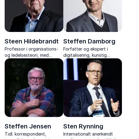
europapolitik.
Steen Hildebrandt
Steffen Damborg
Professor i organisations-
Forfatter og ekspert i
og ledelsesteori, med
digitalisering, kunstig
inspirerende foredrag om
intelligens og ledelse, der
bæredygtighed, ledelse og
deler viden og værktøjer til
FN’s 17 verdensmål.
succesfuld digital
transformation.
Steffen Jensen
Sten Rynning
Tidl. korrespondent,
Internationalt anerkendt