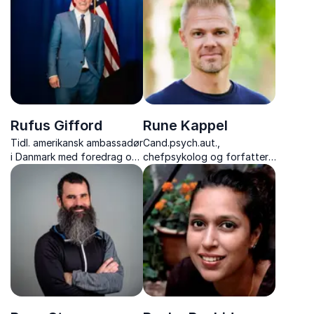
hemmeligheder og
meningsfuldhed.
personlige anekdoter fra
cykellegenden og
kommentatoren.
Rufus Gifford
Rune Kappel
Tidl. amerikansk ambassadør
Cand.psych.aut.,
i Danmark med foredrag om
chefpsykolog og forfatter,
diplomati, mangfoldighed
der omsætter ny forskning
og moderne lederskab.
til inspirerende og praktisk
viden om psykologi, digital
trivsel og selvkontrol.