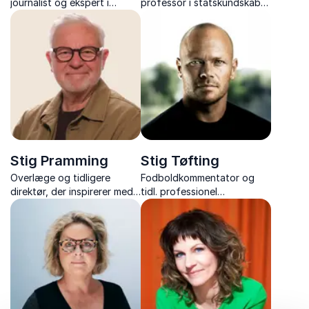
journalist og ekspert i
professor i statskundskab
Mellemøsten med 35 års
og DK's førende analytiker
erfaring fra verdens
af NATO og europæisk
brændpunkter.
sikkerhed, med foredrag om
netop NATO og EU's
Sikkerhed.
Stig Pramming
Stig Tøfting
Overlæge og tidligere
Fodboldkommentator og
direktør, der inspirerer med
tidl. professionel
viden om neurovidenskab
fodboldspiller med ærlige
og praktiske vaner, der
og intense foredrag om
holder hjernen skarp – hele
livet på og udenfor banen.
livet igennem.