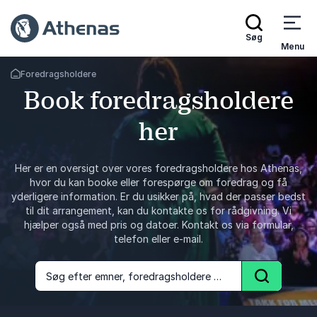
Søg
Menu
Foredragsholdere
Tilbage til forsiden
Book foredragsholdere
her
Her er en oversigt over vores foredragsholdere hos Athenas,
hvor du kan booke eller forespørge om foredrag og få
yderligere information. Er du usikker på, hvad der passer bedst
til dit arrangement, kan du kontakte os for rådgivning. Vi
hjælper også med pris og datoer. Kontakt os via formular,
telefon eller e-mail.
Søg efter emner, foredragsholdere og foredrag
Søg