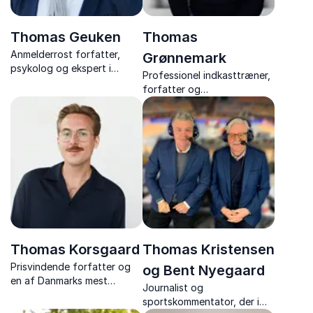
Thomas Geuken
Thomas
Anmelderrost forfatter,
Grønnemark
psykolog og ekspert i
Professionel indkasttræner,
fremtidsforskning
forfatter og
kombinerer
foredragsholder med +1.000
fremtidsforskning,
skræddersyede foredrag
psykologi og megatrends
om motivation,
med dyb faglighed og
arbejdsglæde, samarbejde
anderledes indsigt på
og modet til at tænke
fremtidens usikkerheder og
anderledes.
muligheder.
Thomas Korsgaard
Thomas Kristensen
Prisvindende forfatter og
og Bent Nyegaard
en af Danmarks mest
Journalist og
opsigtsvækkende og
sportskommentator, der i
overbevisende litterære