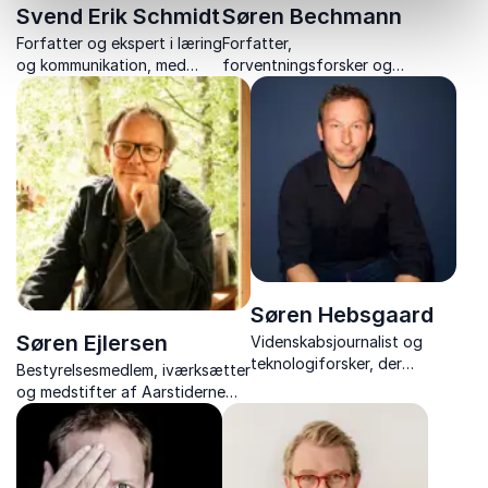
Svend Erik Schmidt
Søren Bechmann
Forfatter og ekspert i læring
Forfatter,
og kommunikation, med
forventningsforsker og
fokus på
foredragsholder viser
motivationspædagogik og
hvordan forventninger
praksisnær undervisning.
styrker relationer, trivsel og
handlekraft.
Søren Hebsgaard
Søren Ejlersen
Videnskabsjournalist og
teknologiforsker, der
Bestyrelsesmedlem, iværksætter
engagerer og underholder
og medstifter af Aarstiderne
med humor og indsigt i
med bæredygtige visioner og
vores digitale liv og vaner.
fokus på klima, fællesskab og
samfund