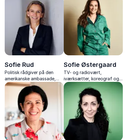
branding, modet til at lykkes
og forfatterskab
Sofie Rud
Sofie Østergaard
Politisk rådgiver på den
TV- og radiovært,
amerikanske ambassade,
iværksætter, koreograf og
journalist, tidligere
forfatter, der inspirerer til
korrespondent i USA og
overskud, investering og et
kommunikationsdirektør
liv i balance.