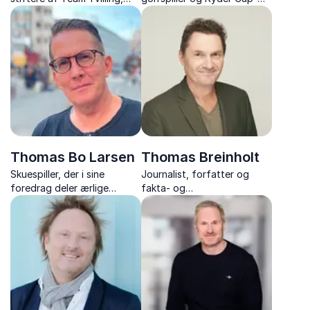
inspirerer med deres stærke
kaptajn. Oplev et unikt
fortælling om viljestyrke,
foredrag fyldt med
broderskab og at overvinde
inspiration og personlige
det umulige sammen.
historier.
Thomas Bo Larsen
Thomas Breinholt
Skuespiller, der i sine
Journalist, forfatter og
foredrag deler ærlige
fakta- og
historier om karriere,
dokumentarredaktør, der
misbrug og personlig
udforsker hvordan sindet
udvikling med nærvær og
kan aktivere kroppens
humor.
naturlige helbredelse.