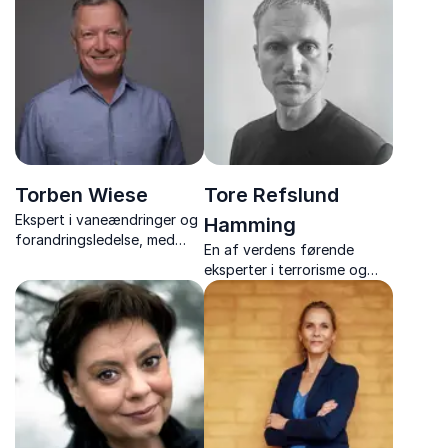
foredragsholder om
skræddersyede foredrag
teamwork, vilje og
om forandring, trivsel og
motorsportens
menneskelig adfærd.
livslærdomme.
Torben Wiese
Tore Refslund
Ekspert i vaneændringer og
Hamming
forandringsledelse, med
En af verdens førende
foredrag fyldt med humor,
eksperter i terrorisme og
nærvær og værktøjer til et
radikalisering. Han giver et
mere handlekraftigt
unikt indblik i ekstremisme
arbejdsliv.
og kontraterror.