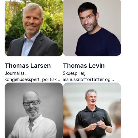
næsten to årtier satte ord
talenter - om forfatterskab,
på dansk håndboldhistorie –
ophav og social arv.
et inspirerende foredrag om
passion og venskab.
Thomas Larsen
Thomas Levin
Journalist,
Skuespiller,
kongehusekspert, politisk
manuskriptforfatter og
kommentator og forfatter
instruktør, der deler
erfaringer og giver praktiske
værktøjer til bedre
præsentation, kropssprog
og personlig
gennemslagskraft.