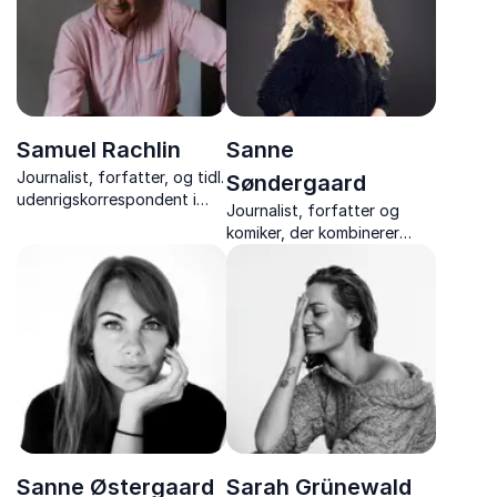
indsigt.
Samuel Rachlin
Sanne
Journalist, forfatter, og tidl.
Søndergaard
udenrigskorrespondent i
Journalist, forfatter og
USA, Rusland og
komiker, der kombinerer
Sovjetunionen, med
humor, indsigt og ærlighed i
fascinerende indblik i politik,
foredrag om kønsroller,
medier og verdenshistorie.
angst, mobning og
fællesskab.
Sanne Østergaard
Sarah Grünewald