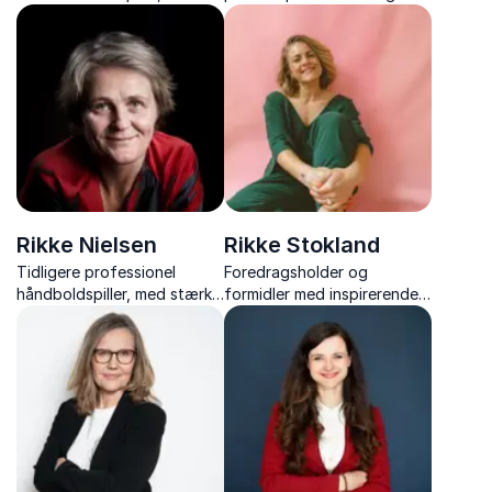
sociolog og forfatter, med
kontoen “rikkemiaskovdal”,
over 20 års erfaring med
med refleksioner til et liv
frivillige og ledelse.
med fokus, trivsel og mental
bæredygtighed.
Rikke Nielsen
Rikke Stokland
Tidligere professionel
Foredragsholder og
håndboldspiller, med stærke
formidler med inspirerende
fortællinger om modgang,
foredrag om trivsel,
håb og inklusion gennem
præstationspres, relationer
sport.
og modet til at være sig
selv.