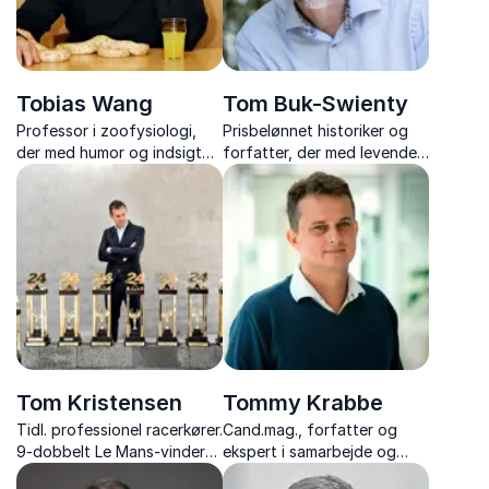
Tobias Wang
Tom Buk-Swienty
Professor i zoofysiologi,
Prisbelønnet historiker og
der med humor og indsigt
forfatter, der med levende
formidler, hvordan
foredrag gør fortidens
dyrelivets ekstreme
personer og begivenheder
tilpasninger kan kaste lys
nærværende og
over menneskets
inspirerende.
sygdomme.
Tom Kristensen
Tommy Krabbe
Tidl. professionel racerkører.
Cand.mag., forfatter og
9-dobbelt Le Mans-vinder
ekspert i samarbejde og
og inspirerende
relationer, med over 1.500