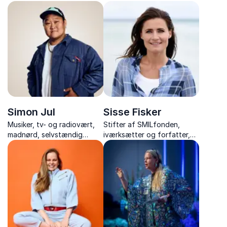
med foredrag om livet som
inspirerer til bedre trivsel
korrespondent,
gennem naturens helende
Mellemøstens konflikter og
kræfter.
modet til at følge sine
drømme.
Simon Jul
Sisse Fisker
Musiker, tv- og radiovært,
Stifter af SMILfonden,
madnørd, selvstændig
iværksætter og forfatter,
iværksætter, komiker og
der inspirerer med stærke
ildsjæl med passion for
historier om livsglæde, mod
fællesskab, bæredygtighed
og ansvar for eget liv.
og menneskelighed.