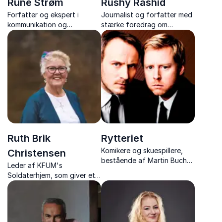
Rune Strøm
Rushy Rashid
Forfatter og ekspert i
Journalist og forfatter med
kommunikation og
stærke foredrag om
konflikthåndtering, med
kulturmøder, demokrati og
humoristiske og indsigtsrige
mangfoldighed – baseret på
foredrag der giver stærke
egne livserfaringer.
redskaber.
Ruth Brik
Rytteriet
Komikere og skuespillere,
Christensen
bestående af Martin Buch
Leder af KFUM's
og Rasmus Botoft der
Soldaterhjem, som giver et
leverer humor og satire i
unikt indblik i livet med
topklasse
danske soldater i verdens
brændpunkter – fortalt med
varme, humor og dyb