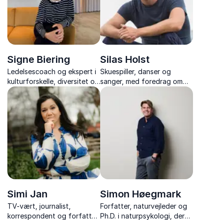
Signe Biering
Silas Holst
Ledelsescoach og ekspert i
Skuespiller, danser og
kulturforskelle, diversitet og
sanger, med foredrag om
forskelligheder på
mobning, mangfoldighed og
arbejdspladsen
mod til at stå ved sig selv –
fyldt med nærvær og
autentiske historier.
Simi Jan
Simon Høegmark
TV-vært, journalist,
Forfatter, naturvejleder og
korrespondent og forfatter,
Ph.D. i naturpsykologi, der