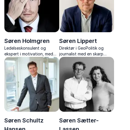
Søren Holmgren
Søren Lippert
Ledelseskonsulent og
Direktør i GeoPolitik og
ekspert i motivation, med
journalist med en skarp
foredrag der inkluderer
stemme i debatten om
humor og indsigt om
demokratiets fremtid.
motivation, ledelse og
personlig udvikling.
Søren Schultz
Søren Sætter-
Hansen
Lassen