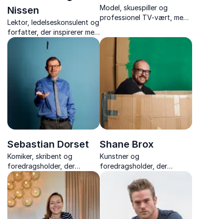
Model, skuespiller og
Nissen
professionel TV-vært, med
Lektor, ledelseskonsulent og
charme, nærvær og
forfatter, der inspirerer med
smittende godt humør.
stærke foredrag om trivsel,
perfektionisme og
personligt lederskab – med
varme, indsigt og nærvær.
Sebastian Dorset
Shane Brox
Komiker, skribent og
Kunstner og
foredragsholder, der
foredragsholder, der
forener humor med ærlige
inspirerer med ærlige
fortællinger om livet og
fortællinger om kreativitet,
mentale udfordringer.
mod og at turde slippe
perfektionismen.