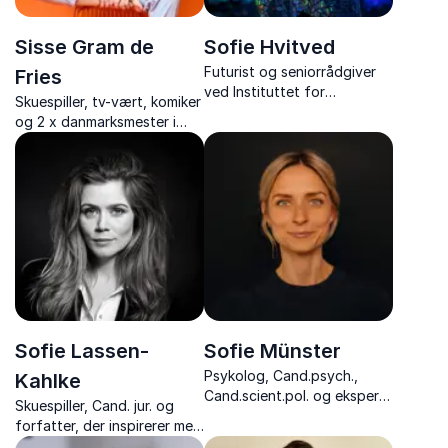
Sisse Gram de
Sofie Hvitved
Futurist og seniorrådgiver
Fries
ved Instituttet for
Skuespiller, tv-vært, komiker
Fremtidsforskning, ekspert i
og 2 x danmarksmester i
teknologi og medier.
impro comedy, der inspirerer
til at spille hinanden gode
og sparke arbejdsglæden i
vejret
Sofie Lassen-
Sofie Münster
Psykolog, Cand.psych.,
Kahlke
Cand.scient.pol. og ekspert i
Skuespiller, Cand. jur. og
børne- og familieliv
forfatter, der inspirerer med
foredrag om personlig