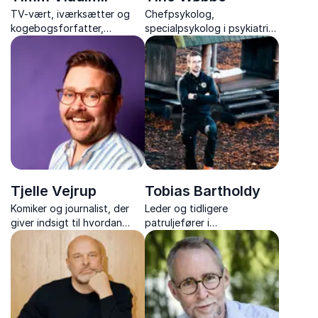
TV-vært, iværksætter og
Chefpsykolog,
kogebogsforfatter,
specialpsykolog i psykiatri
der deler passionerede
samt specialist og
fortællinger om mad,
supervisor i psykopatologi
karriere og kreativitet.
og psykoterapi
Tjelle Vejrup
Tobias Bartholdy
Komiker og journalist, der
Leder og tidligere
giver indsigt til hvordan
patruljefører i
humor kan gøre jeres
Slædepatruljen Sirius, der
arbejdsplads sjovere,
inspirerer med ægte
sundere og langt mere
ledelsesindsigt og teamwork
effektiv.
fra Grønlands ødemark.