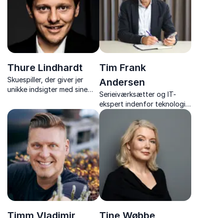
performance.
eftertanke.
Thure Lindhardt
Tim Frank
Skuespiller, der giver jer
Andersen
unikke indsigter med sine
Serieiværksætter og IT-
inspirerende foredrag om
ekspert indenfor teknologi
skuespil, dannelse,
og digitalisering
Grundtvig og menneskelige
historier.
Timm Vladimir
Tine Wøbbe