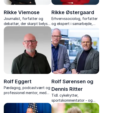
Rikke Viemose
Rikke Østergaard
Journalist, forfatter og
Erhvervssociolog, forfatter
debattør, der skarpt belyser
og ekspert i samarbejde,
emner som køn, stalking,
stress og konfliktløsning
kultur og cancelkultur med
erfaringer fra hendes
professionelle og personlige
liv.
Rolf Eggert
Rolf Sørensen og
Pædagog, podcastvært og
Dennis Ritter
professionel mentor, med
Tidl. cykelrytter,
stærke foredrag om
sportskommentator - og
mønsterbrud, relationer og
TV-vært, med foredrag om
håb – baseret på en livsrejse
Touren, cykelsportens
fra modgang til