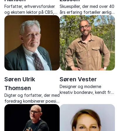
Forfatter, erhvervsforsker
Skuespiller, der med over 40
og ekstern lektor på CBS,
års erfaring fortæller ærligt
der leverer foredrag om
om livet fra scenerne, og
unge, digitalisering og
giver et unikt indblik bag
ledelse.
kulissen.
Søren Ulrik
Søren Vester
Designer og moderne
Thomsen
kreativ bonderøv, kendt fra
Digter og forfatter, der med
en række populære tv-
foredrag kombinerer poesi,
programmer, der deler ud af
humor og dybe refleksioner
sine mange erfaringer inden
over livet.
for kreativitet og moderne
landsbyliv.