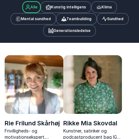
Alle
Kunstig intelligens
Klima
Mental sundhed
Teambuilding
Sundhed
Generationsledelse
Rie Frilund Skårhøj
Rikke Mia Skovdal
Frivilligheds- og
Kunstner, satiriker og
motivationsekspert,
podcastproducent bag IG-