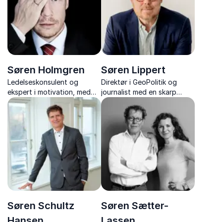
Søren Holmgren
Søren Lippert
Ledelseskonsulent og
Direktør i GeoPolitik og
ekspert i motivation, med
journalist med en skarp
foredrag der inkluderer
stemme i debatten om
humor og indsigt om
demokratiets fremtid.
motivation, ledelse og
personlig udvikling.
Søren Schultz
Søren Sætter-
Hansen
Lassen