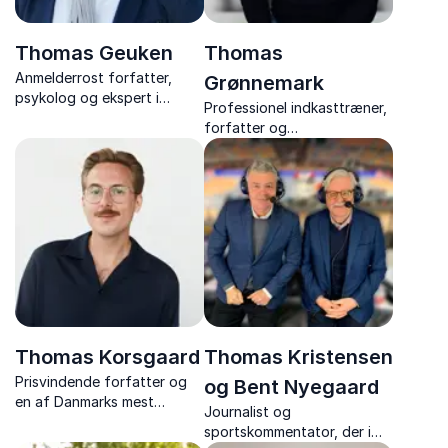
Thomas Geuken
Thomas
Anmelderrost forfatter,
Grønnemark
psykolog og ekspert i
Professionel indkasttræner,
fremtidsforskning
forfatter og
kombinerer
foredragsholder med +1.000
fremtidsforskning,
skræddersyede foredrag
psykologi og megatrends
om motivation,
med dyb faglighed og
arbejdsglæde, samarbejde
anderledes indsigt på
og modet til at tænke
fremtidens usikkerheder og
anderledes.
muligheder.
Thomas Korsgaard
Thomas Kristensen
Prisvindende forfatter og
og Bent Nyegaard
en af Danmarks mest
Journalist og
opsigtsvækkende og
sportskommentator, der i
overbevisende litterære