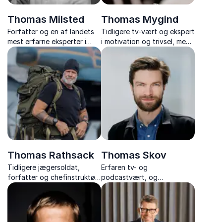
Thomas Milsted
Thomas Mygind
Forfatter og en af landets
Tidligere tv-vært og ekspert
mest erfarne eksperter i
i motivation og trivsel, med
stress, trivsel og
humoristiske og gribende
arbejdsglæde – med
foredrag om arbejdsglæde,
tusindvis af foredrag og
trivsel og motivation, der
flere bestsellere bag sig.
skaber varig forandring.
Thomas Rathsack
Thomas Skov
Tidligere jægersoldat,
Erfaren tv- og
forfatter og chefinstruktør i
podcastvært, og
TV 2-programmet
foredragsholder, der med
"Korpset", der inspirerer
humor og indsigt skaber
med stærke foredrag om
nærværende oplevelser
attitude og high
fyldt med grin og