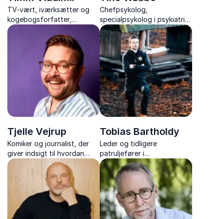
TV-vært, iværksætter og
Chefpsykolog,
kogebogsforfatter,
specialpsykolog i psykiatri
der deler passionerede
samt specialist og
fortællinger om mad,
supervisor i psykopatologi
karriere og kreativitet.
og psykoterapi
Tjelle Vejrup
Tobias Bartholdy
Komiker og journalist, der
Leder og tidligere
giver indsigt til hvordan
patruljefører i
humor kan gøre jeres
Slædepatruljen Sirius, der
arbejdsplads sjovere,
inspirerer med ægte
sundere og langt mere
ledelsesindsigt og teamwork
effektiv.
fra Grønlands ødemark.