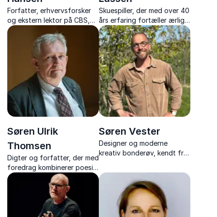
Forfatter, erhvervsforsker
Skuespiller, der med over 40
og ekstern lektor på CBS,
års erfaring fortæller ærligt
der leverer foredrag om
om livet fra scenerne, og
unge, digitalisering og
giver et unikt indblik bag
ledelse.
kulissen.
Søren Ulrik
Søren Vester
Designer og moderne
Thomsen
kreativ bonderøv, kendt fra
Digter og forfatter, der med
en række populære tv-
foredrag kombinerer poesi,
programmer, der deler ud af
humor og dybe refleksioner
sine mange erfaringer inden
over livet.
for kreativitet og moderne
landsbyliv.