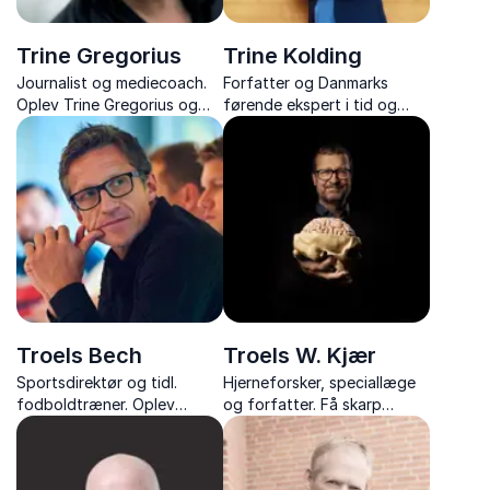
Trine Gregorius
Trine Kolding
Journalist og mediecoach.
Forfatter og Danmarks
Oplev Trine Gregorius og
førende ekspert i tid og
hendes underholdende og
effektivitet. Trine Kolding
skarpe foredrag om
giver jer nøglerne til fokus,
kommunikation, køn og
balance og bedre
personlig udvikling – altid
planlægning i hverdagen.
med humor og kant.
Troels Bech
Troels W. Kjær
Sportsdirektør og tidl.
Hjerneforsker, speciallæge
fodboldtræner. Oplev
og forfatter. Få skarp
hvordan man skaber en
indsigt i hjernens potentiale
vinderkultur og teamånd i
og hvordan vi styrker den
erhvervslivet med
gennem mental træning.