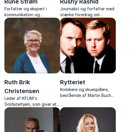
Rune Strøm
Rushy Rashid
Forfatter og ekspert i
Journalist og forfatter med
kommunikation og
stærke foredrag om
konflikthåndtering, med
kulturmøder, demokrati og
humoristiske og indsigtsrige
mangfoldighed – baseret på
foredrag der giver stærke
egne livserfaringer.
redskaber.
Ruth Brik
Rytteriet
Komikere og skuespillere,
Christensen
bestående af Martin Buch
Leder af KFUM's
og Rasmus Botoft der
Soldaterhjem, som giver et
leverer humor og satire i
unikt indblik i livet med
topklasse
danske soldater i verdens
brændpunkter – fortalt med
varme, humor og dyb