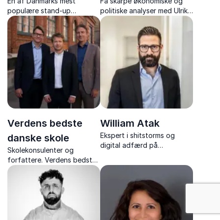
En af Danmarks mest
Få skarpe økonomiske og
populære stand-up
politiske analyser med Ulrik
komikere – med foredrag,
Bie – økonomisk redaktør på
der kombinerer humor og
Berlingske og tidl.
hverdagens vigtige
cheføkonom.
budskaber om service og
arbejdsglæde
Verdens bedste
William Atak
Ekspert i shitstorms og
danske skole
digital adfærd på
Skolekonsulenter og
arbejdspladsen. Få konkrete
forfattere. Verdens bedste
værktøjer til at beskytte
danske skole leverer
jeres omdømme og navigere
praksisnære, involverende
i digitale kriser.
foredrag med humor og
debat – direkte fra
skolernes virkelighed.