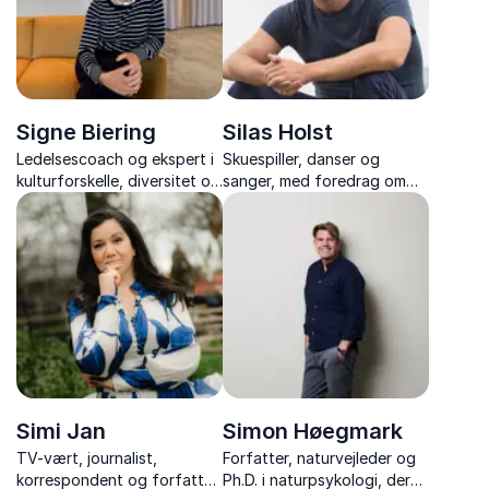
Signe Biering
Silas Holst
Ledelsescoach og ekspert i
Skuespiller, danser og
kulturforskelle, diversitet og
sanger, med foredrag om
forskelligheder på
mobning, mangfoldighed og
arbejdspladsen
mod til at stå ved sig selv –
fyldt med nærvær og
autentiske historier.
Simi Jan
Simon Høegmark
TV-vært, journalist,
Forfatter, naturvejleder og
korrespondent og forfatter,
Ph.D. i naturpsykologi, der