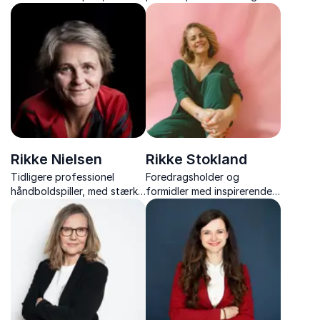
sociolog og forfatter, med
kontoen “rikkemiaskovdal”,
over 20 års erfaring med
med refleksioner til et liv
frivillige og ledelse.
med fokus, trivsel og mental
bæredygtighed.
Rikke Nielsen
Rikke Stokland
Tidligere professionel
Foredragsholder og
håndboldspiller, med stærke
formidler med inspirerende
fortællinger om modgang,
foredrag om trivsel,
håb og inklusion gennem
præstationspres, relationer
sport.
og modet til at være sig
selv.