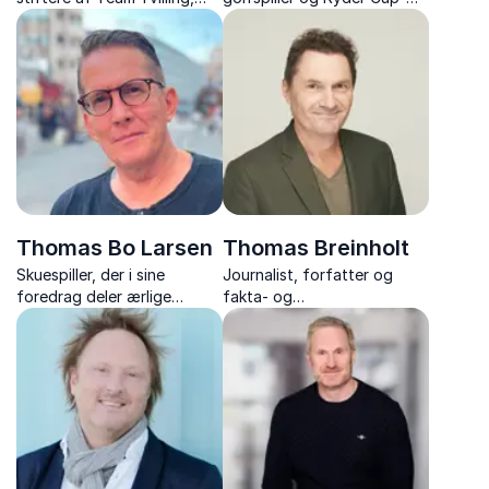
inspirerer med deres stærke
kaptajn. Oplev et unikt
fortælling om viljestyrke,
foredrag fyldt med
broderskab og at overvinde
inspiration og personlige
det umulige sammen.
historier.
Thomas Bo Larsen
Thomas Breinholt
Skuespiller, der i sine
Journalist, forfatter og
foredrag deler ærlige
fakta- og
historier om karriere,
dokumentarredaktør, der
misbrug og personlig
udforsker hvordan sindet
udvikling med nærvær og
kan aktivere kroppens
humor.
naturlige helbredelse.