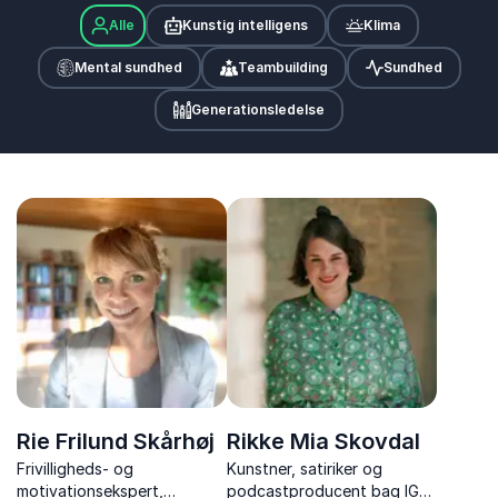
Alle
Kunstig intelligens
Klima
Mental sundhed
Teambuilding
Sundhed
Generationsledelse
Rie Frilund Skårhøj
Rikke Mia Skovdal
Frivilligheds- og
Kunstner, satiriker og
motivationsekspert,
podcastproducent bag IG-