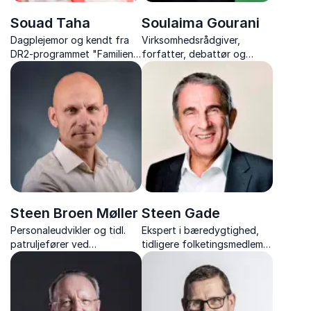
Souad Taha
Soulaima Gourani
Dagplejemor og kendt fra
Virksomhedsrådgiver,
DR2-programmet "Familien
forfatter, debattør og
fra Lærkevejen"
bestyrelsesmedlem
Steen Broen Møller
Steen Gade
Personaleudvikler og tidl.
Ekspert i bæredygtighed,
patruljefører ved
tidligere folketingsmedlem,
Slædepatruljen Sirius
formand for Rådet for
samfundsansvar og
verdensmål og engageret
stemme i klima- og