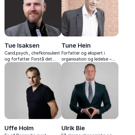
inspiration fra sportens
verden.
Tue Isaksen
Tune Hein
Cand.psych., chefkonsulent
Forfatter og ekspert i
og forfatter. Forstå det
organisation og ledelse –
biologiske perspektiv på
kendt for sine
stress, ledelse og
tankevækkende foredrag
forandringer med Tue
og stærke budskaber med
Isaksen.
konkrete værktøjer til
forandring.
Uffe Holm
Ulrik Bie