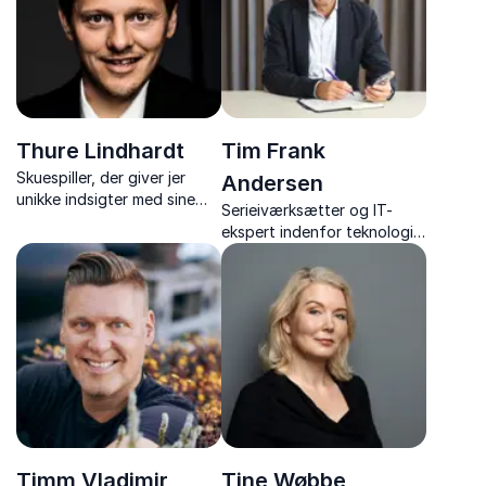
performance.
eftertanke.
Thure Lindhardt
Tim Frank
Skuespiller, der giver jer
Andersen
unikke indsigter med sine
Serieiværksætter og IT-
inspirerende foredrag om
ekspert indenfor teknologi
skuespil, dannelse,
og digitalisering
Grundtvig og menneskelige
historier.
Timm Vladimir
Tine Wøbbe