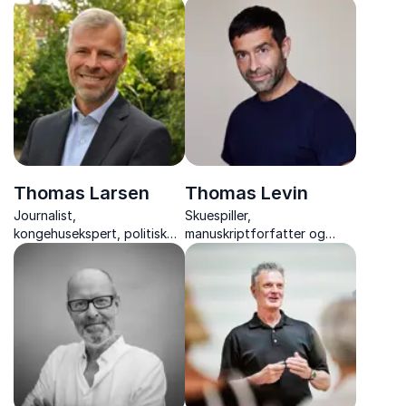
næsten to årtier satte ord
talenter - om forfatterskab,
på dansk håndboldhistorie –
ophav og social arv.
et inspirerende foredrag om
passion og venskab.
Thomas Larsen
Thomas Levin
Journalist,
Skuespiller,
kongehusekspert, politisk
manuskriptforfatter og
kommentator og forfatter
instruktør, der deler
erfaringer og giver praktiske
værktøjer til bedre
præsentation, kropssprog
og personlig
gennemslagskraft.