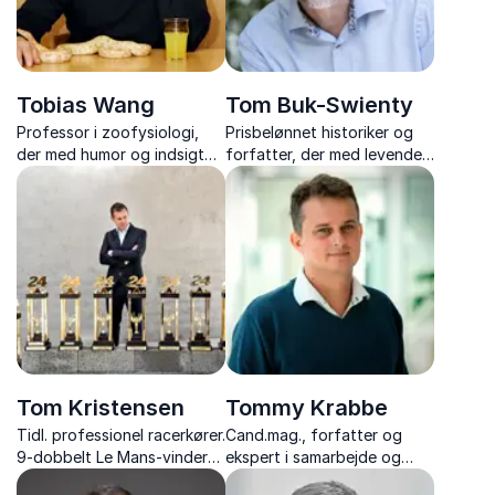
Tobias Wang
Tom Buk-Swienty
Professor i zoofysiologi,
Prisbelønnet historiker og
der med humor og indsigt
forfatter, der med levende
formidler, hvordan
foredrag gør fortidens
dyrelivets ekstreme
personer og begivenheder
tilpasninger kan kaste lys
nærværende og
over menneskets
inspirerende.
sygdomme.
Tom Kristensen
Tommy Krabbe
Tidl. professionel racerkører.
Cand.mag., forfatter og
9-dobbelt Le Mans-vinder
ekspert i samarbejde og
og inspirerende
relationer, med over 1.500