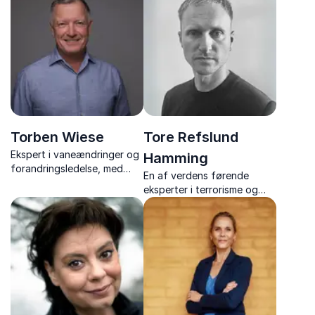
foredragsholder om
skræddersyede foredrag
teamwork, vilje og
om forandring, trivsel og
motorsportens
menneskelig adfærd.
livslærdomme.
Torben Wiese
Tore Refslund
Ekspert i vaneændringer og
Hamming
forandringsledelse, med
En af verdens førende
foredrag fyldt med humor,
eksperter i terrorisme og
nærvær og værktøjer til et
radikalisering. Han giver et
mere handlekraftigt
unikt indblik i ekstremisme
arbejdsliv.
og kontraterror.