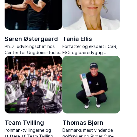
Søren Østergaard
Tania Ellis
Ph.D., udviklingschef hos
Forfatter og ekspert i CSR,
Center for Ungdomsstudier,
ESG og bæredygtig
forfatter, og ekspert i børn
forretningsudvikling
og unge
Team Tvilling
Thomas Bjørn
Ironman-tvillingerne og
Danmarks mest vindende
stiftere af Team Tvilling,
golfspiller og Ryder Cup-