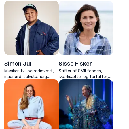
med foredrag om livet som
inspirerer til bedre trivsel
korrespondent,
gennem naturens helende
Mellemøstens konflikter og
kræfter.
modet til at følge sine
drømme.
Simon Jul
Sisse Fisker
Musiker, tv- og radiovært,
Stifter af SMILfonden,
madnørd, selvstændig
iværksætter og forfatter,
iværksætter, komiker og
der inspirerer med stærke
ildsjæl med passion for
historier om livsglæde, mod
fællesskab, bæredygtighed
og ansvar for eget liv.
og menneskelighed.