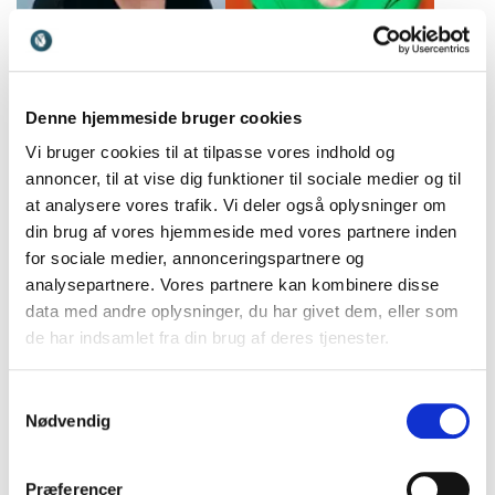
Stine Bosse
Stine Reintoft
Politiker og tidl. CEO og
Cand.psych, forfatter og
bestyrelsesformand, med
erhvervspsykolog med
Denne hjemmeside bruger cookies
fokus på ansvar,
speciale i samarbejde, trivsel
Vi bruger cookies til at tilpasse vores indhold og
bæredygtighed og
og psykologisk arbejdsmiljø.
annoncer, til at vise dig funktioner til sociale medier og til
menneskelige værdier.
at analysere vores trafik. Vi deler også oplysninger om
din brug af vores hjemmeside med vores partnere inden
for sociale medier, annonceringspartnere og
analysepartnere. Vores partnere kan kombinere disse
data med andre oplysninger, du har givet dem, eller som
de har indsamlet fra din brug af deres tjenester.
Storm Stensgaard
Suzanne Krogh
Forfatter og ekspert i
Cand. psych., forfatter og
Samtykkevalg
stressnavigation, trivsel og
ekspert i familieliv og
Nødvendig
regenerativ ledelse
pædagogik med fokus på
trivsel og bæredygtige
relationer.
Præferencer