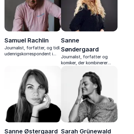
indsigt.
Samuel Rachlin
Sanne
Journalist, forfatter, og tidl.
Søndergaard
udenrigskorrespondent i
Journalist, forfatter og
USA, Rusland og
komiker, der kombinerer
Sovjetunionen, med
humor, indsigt og ærlighed i
fascinerende indblik i politik,
foredrag om kønsroller,
medier og verdenshistorie.
angst, mobning og
fællesskab.
Sanne Østergaard
Sarah Grünewald