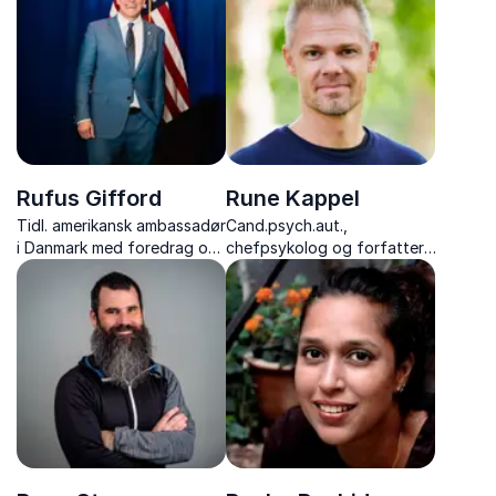
hemmeligheder og
meningsfuldhed.
personlige anekdoter fra
cykellegenden og
kommentatoren.
Rufus Gifford
Rune Kappel
Tidl. amerikansk ambassadør
Cand.psych.aut.,
i Danmark med foredrag om
chefpsykolog og forfatter,
diplomati, mangfoldighed
der omsætter ny forskning
og moderne lederskab.
til inspirerende og praktisk
viden om psykologi, digital
trivsel og selvkontrol.