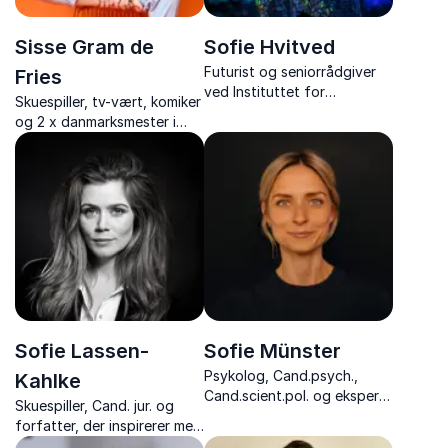
Sisse Gram de
Sofie Hvitved
Futurist og seniorrådgiver
Fries
ved Instituttet for
Skuespiller, tv-vært, komiker
Fremtidsforskning, ekspert i
og 2 x danmarksmester i
teknologi og medier.
impro comedy, der inspirerer
til at spille hinanden gode
og sparke arbejdsglæden i
vejret
Sofie Lassen-
Sofie Münster
Psykolog, Cand.psych.,
Kahlke
Cand.scient.pol. og ekspert i
Skuespiller, Cand. jur. og
børne- og familieliv
forfatter, der inspirerer med
foredrag om personlig