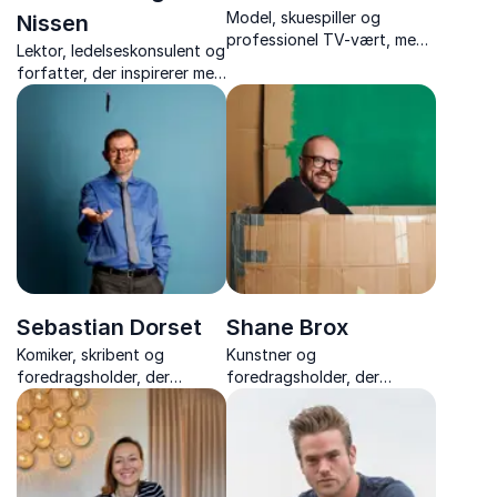
Model, skuespiller og
Nissen
professionel TV-vært, med
Lektor, ledelseskonsulent og
charme, nærvær og
forfatter, der inspirerer med
smittende godt humør.
stærke foredrag om trivsel,
perfektionisme og
personligt lederskab – med
varme, indsigt og nærvær.
Sebastian Dorset
Shane Brox
Komiker, skribent og
Kunstner og
foredragsholder, der
foredragsholder, der
forener humor med ærlige
inspirerer med ærlige
fortællinger om livet og
fortællinger om kreativitet,
mentale udfordringer.
mod og at turde slippe
perfektionismen.