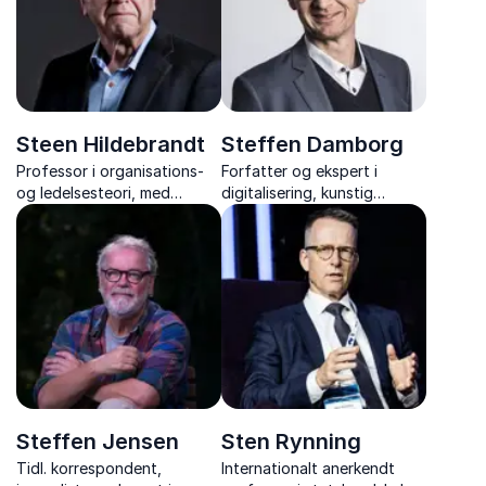
europapolitik.
Steen Hildebrandt
Steffen Damborg
Professor i organisations-
Forfatter og ekspert i
og ledelsesteori, med
digitalisering, kunstig
inspirerende foredrag om
intelligens og ledelse, der
bæredygtighed, ledelse og
deler viden og værktøjer til
FN’s 17 verdensmål.
succesfuld digital
transformation.
Steffen Jensen
Sten Rynning
Tidl. korrespondent,
Internationalt anerkendt