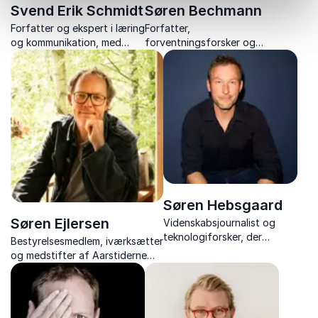
Svend Erik Schmidt
Søren Bechmann
Forfatter og ekspert i læring
Forfatter,
og kommunikation, med
forventningsforsker og
fokus på
foredragsholder viser
motivationspædagogik og
hvordan forventninger
praksisnær undervisning.
styrker relationer, trivsel og
handlekraft.
Søren Hebsgaard
Søren Ejlersen
Videnskabsjournalist og
teknologiforsker, der
Bestyrelsesmedlem, iværksætter
engagerer og underholder
og medstifter af Aarstiderne
med humor og indsigt i
med bæredygtige visioner og
vores digitale liv og vaner.
fokus på klima, fællesskab og
samfund