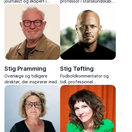
journalist og ekspert i
professor i statskundskab
Mellemøsten med 35 års
og DK's førende analytiker
erfaring fra verdens
af NATO og europæisk
brændpunkter.
sikkerhed, med foredrag om
netop NATO og EU's
Sikkerhed.
Stig Pramming
Stig Tøfting
Overlæge og tidligere
Fodboldkommentator og
direktør, der inspirerer med
tidl. professionel
viden om neurovidenskab
fodboldspiller med ærlige
og praktiske vaner, der
og intense foredrag om
holder hjernen skarp – hele
livet på og udenfor banen.
livet igennem.