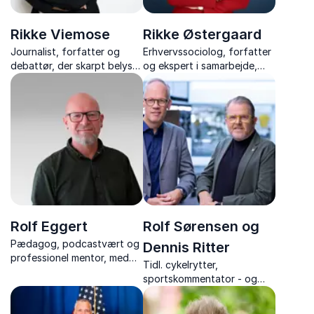
Rikke Viemose
Rikke Østergaard
Journalist, forfatter og
Erhvervssociolog, forfatter
debattør, der skarpt belyser
og ekspert i samarbejde,
emner som køn, stalking,
stress og konfliktløsning
kultur og cancelkultur med
erfaringer fra hendes
professionelle og personlige
liv.
Rolf Eggert
Rolf Sørensen og
Pædagog, podcastvært og
Dennis Ritter
professionel mentor, med
Tidl. cykelrytter,
stærke foredrag om
sportskommentator - og
mønsterbrud, relationer og
TV-vært, med foredrag om
håb – baseret på en livsrejse
Touren, cykelsportens
fra modgang til