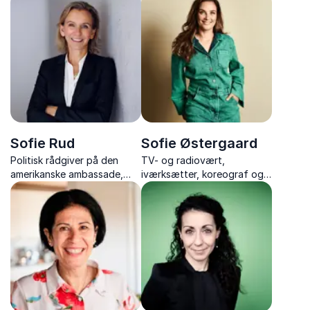
branding, modet til at lykkes
og forfatterskab
Sofie Rud
Sofie Østergaard
Politisk rådgiver på den
TV- og radiovært,
amerikanske ambassade,
iværksætter, koreograf og
journalist, tidligere
forfatter, der inspirerer til
korrespondent i USA og
overskud, investering og et
kommunikationsdirektør
liv i balance.