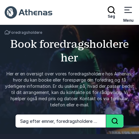
Søg
Menu
Foredragsholdere
Tilbage til forsiden
Book foredragsholdere
her
Her er en oversigt over vores foredragsholdere hos Athenas,
hvor du kan booke eller forespørge om foredrag og få
yderligere information. Er du usikker på, hvad der passer bedst
til dit arrangement, kan du kontakte os for rådgivning. Vi
hjælper også med pris og datoer. Kontakt os via formular,
telefon eller e-mail.
Søg efter emner, foredragsholdere og foredrag
Søg