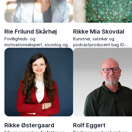
Rie Frilund Skårhøj
Rikke Mia Skovdal
Frivilligheds- og
Kunstner, satiriker og
motivationsekspert, sociolog og
podcastproducent bag IG-
forfatter, med over 20 års erfaring
kontoen “rikkemiaskovdal”, m
med frivillige og ledelse.
refleksioner til et liv med foku
trivsel og mental bæredygtig
Rikke Østergaard
Rolf Eggert