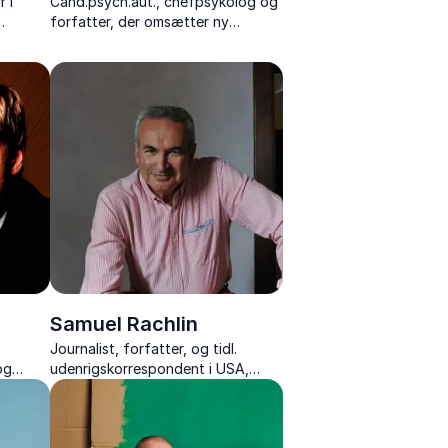
 i
Cand.psych.aut., chefpsykolog og
forfatter, der omsætter ny
og
forskning til inspirerende og
praktisk viden om psykologi,
digital trivsel og selvkontrol.
Samuel Rachlin
Journalist, forfatter, og tidl.
og
udenrigskorrespondent i USA,
 humor
Rusland og Sovjetunionen, med
fascinerende indblik i politik,
medier og verdenshistorie.