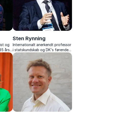
Sten Rynning
ist og
Internationalt anerkendt professor
35 års
i statskundskab og DK's førende
analytiker af NATO og europæisk
sikkerhed, med foredrag om netop
NATO og EU's Sikkerhed.