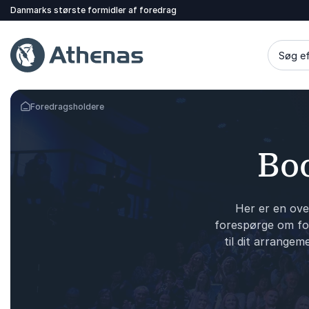
Danmarks største formidler af foredrag
Søg ef
Foredragsholdere
Tilbage til forsiden
Boo
Her er en ove
forespørge om for
til dit arrangem