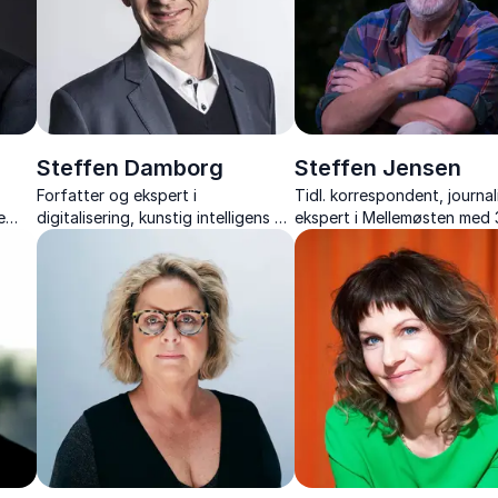
Steffen Damborg
Steffen Jensen
Forfatter og ekspert i
Tidl. korrespondent, journal
e
digitalisering, kunstig intelligens og
ekspert i Mellemøsten med 
ledelse, der deler viden og
erfaring fra verdens
værktøjer til succesfuld digital
brændpunkter.
transformation.