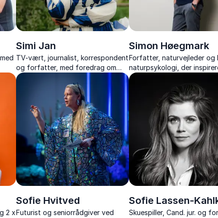
Simi Jan
Simon Høegmark
, med
TV-vært, journalist, korrespondent
Forfatter, naturvejleder og P
og forfatter, med foredrag om
naturpsykologi, der inspirere
stå
livet som korrespondent,
bedre trivsel gennem natur
ær
Mellemøstens konflikter og modet
helende kræfter.
til at følge sine drømme.
Sofie Hvitved
Sofie Lassen-Kahl
g 2 x
Futurist og seniorrådgiver ved
Skuespiller, Cand. jur. og fo