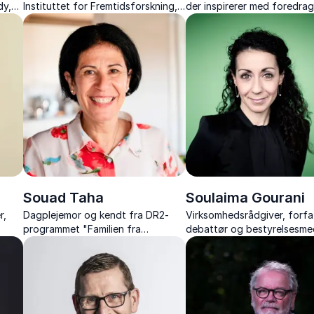
dy,
Instituttet for Fremtidsforskning,
der inspirerer med foredra
nden
ekspert i teknologi og medier.
personlig branding, modet t
n i
lykkes og forfatterskab
Souad Taha
Soulaima Gourani
r,
Dagplejemor og kendt fra DR2-
Virksomhedsrådgiver, forfa
programmet "Familien fra
debattør og bestyrelsesm
ring
Lærkevejen"