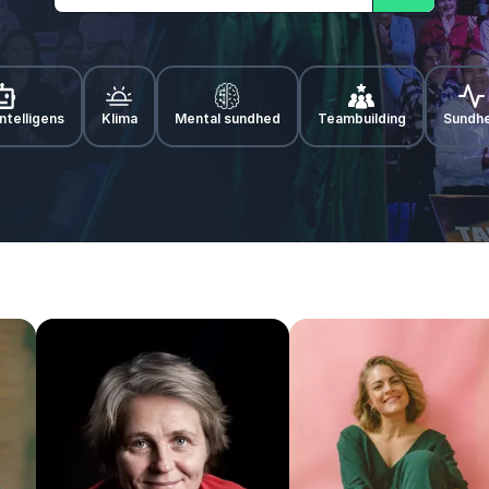
Søg
ntelligens
Klima
Mental sundhed
Teambuilding
Sundh