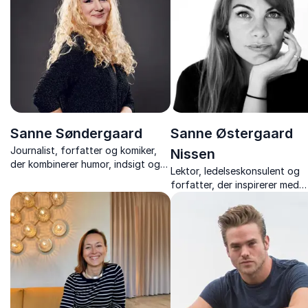
redskaber.
Sanne Søndergaard
Sanne Østergaard
Journalist, forfatter og komiker,
Nissen
der kombinerer humor, indsigt og
Lektor, ledelseskonsulent og
ærlighed i foredrag om kønsroller,
forfatter, der inspirerer med
angst, mobning og fællesskab.
stærke foredrag om trivsel,
perfektionisme og personligt
lederskab – med varme, indsig
nærvær.