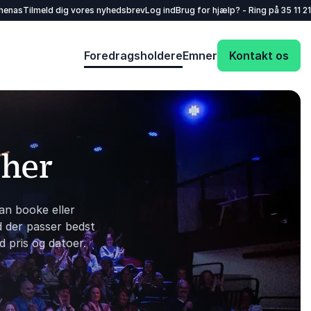
henas
Tilmeld dig vores nyhedsbrev
Log ind
Brug for hjælp? - Ring på
35 11 21
Foredragsholdere
Emner
Kontakt os
 her
an booke eller
d der passer bedst
d pris og datoer.