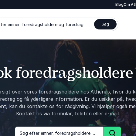
Blog
Om At
ter emner, foredragsholdere og foredrag
Søg
k foredragsholdere
rsigt over vores foredragsholdere hos Athenas, hvor du k
edrag og få yderligere information. Er du usikker på, hva
ent, kan du kontakte os for rådgivning. Vi hjælper også me
Kontakt os via formular, telefon eller e-mail.
Søg efter emner, foredragsholdere og foredrag