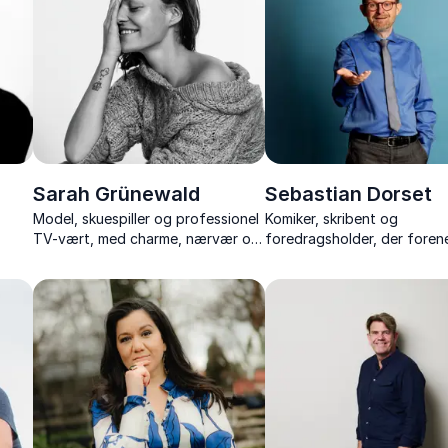
Sarah Grünewald
Sebastian Dorset
Model, skuespiller og professionel
Komiker, skribent og
TV-vært, med charme, nærvær og
foredragsholder, der foren
smittende godt humør.
humor med ærlige fortælli
livet og mentale udfordring
t og