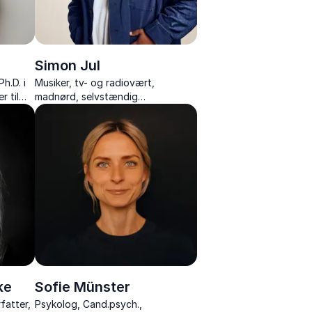
Simon Jul
h.D. i
Musiker, tv- og radiovært,
r til
madnørd, selvstændig
ens
iværksætter, komiker og ildsjæl
med passion for fællesskab,
bæredygtighed og
menneskelighed.
ke
Sofie Münster
rfatter,
Psykolog, Cand.psych.,