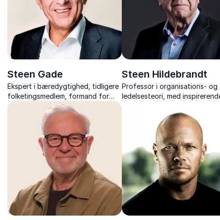
Steen Gade
Steen Hildebrandt
Ekspert i bæredygtighed, tidligere
Professor i organisations- og
folketingsmedlem, formand for
ledelsesteori, med inspirerend
Rådet for samfundsansvar og
foredrag om bæredygtighed,
verdensmål og engageret stemme i
ledelse og FN’s 17 verdensmål.
klima- og europapolitik.