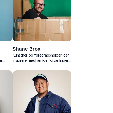
Shane Brox
Kunstner og foredragsholder, der
er
inspirerer med ærlige fortællinger
nger om
om kreativitet, mod og at turde
er.
slippe perfektionismen.