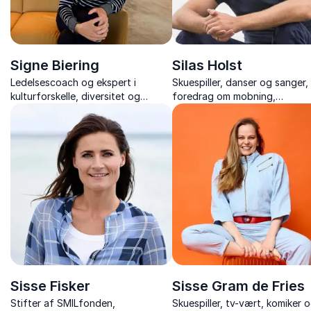
Signe Biering
Silas Holst
Ledelsescoach og ekspert i
Skuespiller, danser og sanger
kulturforskelle, diversitet og
foredrag om mobning,
forskelligheder på arbejdspladsen
mangfoldighed og mod til at 
ved sig selv – fyldt med nærv
og autentiske historier.
Sisse Fisker
Sisse Gram de Fries
Stifter af SMILfonden,
Skuespiller, tv-vært, komiker o