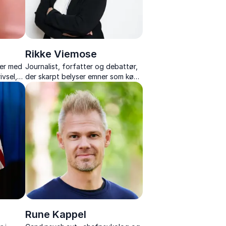
Rikke Viemose
ler med
Journalist, forfatter og debattør,
ivsel,
der skarpt belyser emner som køn,
r og
stalking, kultur og cancelkultur
med erfaringer fra hendes
professionelle og personlige liv.
Rune Kappel