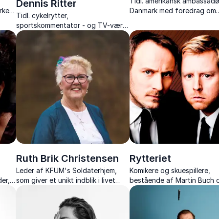
Tidl. amerikansk ambassadør
Dennis Ritter
rke
Danmark med foredrag om
Tidl. cykelrytter,
diplomati, mangfoldighed 
sportskommentator - og TV-vært,
å en
moderne lederskab.
med foredrag om Touren,
cykelsportens hemmeligheder og
personlige anekdoter fra
cykellegenden og kommentatoren.
Ruth Brik Christensen
Rytteriet
Leder af KFUM's Soldaterhjem,
Komikere og skuespillere,
er,
som giver et unikt indblik i livet
bestående af Martin Buch 
–
med danske soldater i verdens
Rasmus Botoft der leverer
.
brændpunkter – fortalt med
og satire i topklasse
varme, humor og dyb indsigt.