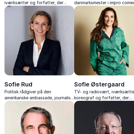
iværksætter og forfatter, der
danmarksmester i impro come
inspirerer med stærke historier om
der inspirerer til at spille hina
livsglæde, mod og ansvar for eget
gode og sparke arbejdsglæde
liv.
vejret
Sofie Rud
Sofie Østergaard
Politisk rådgiver på den
TV- og radiovært, iværksætte
amerikanske ambassade, journalist,
koreograf og forfatter, der
tidligere korrespondent i USA og
inspirerer til overskud, investe
kommunikationsdirektør
og et liv i balance.