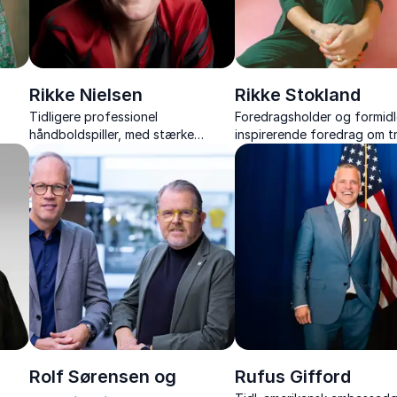
Rikke Nielsen
Rikke Stokland
Tidligere professionel
Foredragsholder og formid
håndboldspiller, med stærke
inspirerende foredrag om tr
ed
fortællinger om modgang, håb og
præstationspres, relatione
s,
inklusion gennem sport.
modet til at være sig selv.
hed.
Rolf Sørensen og
Rufus Gifford