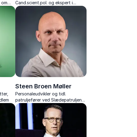
g om
Cand.scient.pol. og ekspert i
il at
børne- og familieliv
Steen Broen Møller
tter,
Personaleudvikler og tidl.
edlem
patruljefører ved Slædepatruljen
Sirius