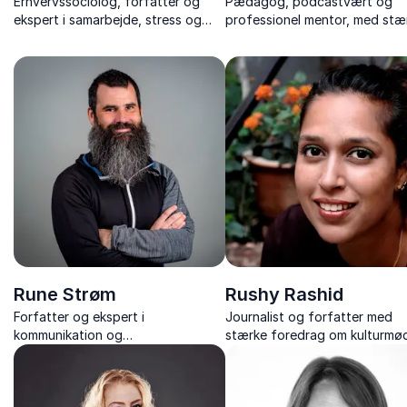
Erhvervssociolog, forfatter og
Pædagog, podcastvært og
ekspert i samarbejde, stress og
professionel mentor, med stæ
konfliktløsning
foredrag om mønsterbrud,
relationer og håb – baseret p
livsrejse fra modgang til
meningsfuldhed.
Rune Strøm
Rushy Rashid
Forfatter og ekspert i
Journalist og forfatter med
kommunikation og
stærke foredrag om kulturmød
konflikthåndtering, med
demokrati og mangfoldighed 
humoristiske og indsigtsrige
baseret på egne livserfaringer
foredrag der giver stærke