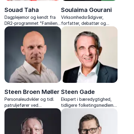
Souad Taha
Soulaima Gourani
Dagplejemor og kendt fra
Virksomhedsrådgiver,
DR2-programmet "Familien
forfatter, debattør og
fra Lærkevejen"
bestyrelsesmedlem
Steen Broen Møller
Steen Gade
Personaleudvikler og tidl.
Ekspert i bæredygtighed,
patruljefører ved
tidligere folketingsmedlem,
Slædepatruljen Sirius
formand for Rådet for
samfundsansvar og
verdensmål og engageret
stemme i klima- og