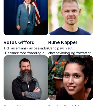
hemmeligheder og
meningsfuldhed.
personlige anekdoter fra
cykellegenden og
kommentatoren.
Rufus Gifford
Rune Kappel
Tidl. amerikansk ambassadør
Cand.psych.aut.,
i Danmark med foredrag om
chefpsykolog og forfatter,
diplomati, mangfoldighed
der omsætter ny forskning
og moderne lederskab.
til inspirerende og praktisk
viden om psykologi, digital
trivsel og selvkontrol.