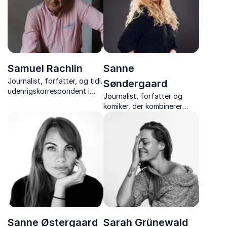
indsigt.
Samuel Rachlin
Sanne
Journalist, forfatter, og tidl.
Søndergaard
udenrigskorrespondent i
Journalist, forfatter og
USA, Rusland og
komiker, der kombinerer
Sovjetunionen, med
humor, indsigt og ærlighed i
fascinerende indblik i politik,
foredrag om kønsroller,
medier og verdenshistorie.
angst, mobning og
fællesskab.
Sanne Østergaard
Sarah Grünewald