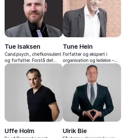
inspiration fra sportens
verden.
Tue Isaksen
Tune Hein
Cand.psych., chefkonsulent
Forfatter og ekspert i
og forfatter. Forstå det
organisation og ledelse –
biologiske perspektiv på
kendt for sine
stress, ledelse og
tankevækkende foredrag
forandringer med Tue
og stærke budskaber med
Isaksen.
konkrete værktøjer til
forandring.
Uffe Holm
Ulrik Bie