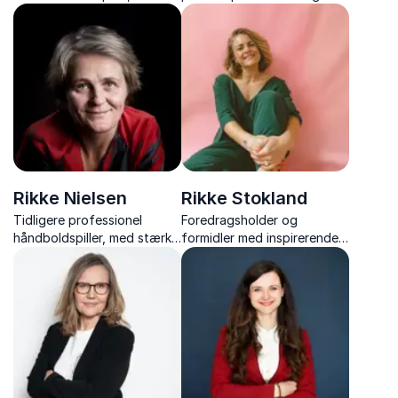
sociolog og forfatter, med
kontoen “rikkemiaskovdal”,
over 20 års erfaring med
med refleksioner til et liv
frivillige og ledelse.
med fokus, trivsel og mental
bæredygtighed.
Rikke Nielsen
Rikke Stokland
Tidligere professionel
Foredragsholder og
håndboldspiller, med stærke
formidler med inspirerende
fortællinger om modgang,
foredrag om trivsel,
håb og inklusion gennem
præstationspres, relationer
sport.
og modet til at være sig
selv.