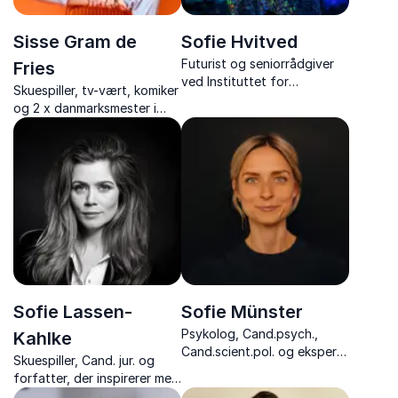
Sisse Gram de
Sofie Hvitved
Futurist og seniorrådgiver
Fries
ved Instituttet for
Skuespiller, tv-vært, komiker
Fremtidsforskning, ekspert i
og 2 x danmarksmester i
teknologi og medier.
impro comedy, der inspirerer
til at spille hinanden gode
og sparke arbejdsglæden i
vejret
Sofie Lassen-
Sofie Münster
Psykolog, Cand.psych.,
Kahlke
Cand.scient.pol. og ekspert i
Skuespiller, Cand. jur. og
børne- og familieliv
forfatter, der inspirerer med
foredrag om personlig