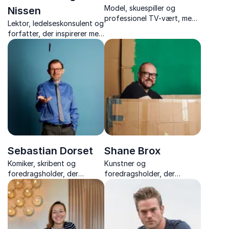
Model, skuespiller og
Nissen
professionel TV-vært, med
Lektor, ledelseskonsulent og
charme, nærvær og
forfatter, der inspirerer med
smittende godt humør.
stærke foredrag om trivsel,
perfektionisme og
personligt lederskab – med
varme, indsigt og nærvær.
Sebastian Dorset
Shane Brox
Komiker, skribent og
Kunstner og
foredragsholder, der
foredragsholder, der
forener humor med ærlige
inspirerer med ærlige
fortællinger om livet og
fortællinger om kreativitet,
mentale udfordringer.
mod og at turde slippe
perfektionismen.