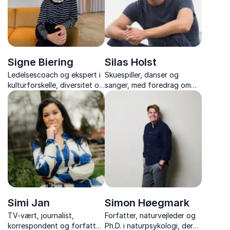
Signe Biering
Silas Holst
Ledelsescoach og ekspert i
Skuespiller, danser og
kulturforskelle, diversitet og
sanger, med foredrag om
forskelligheder på
mobning, mangfoldighed og
arbejdspladsen
mod til at stå ved sig selv –
fyldt med nærvær og
autentiske historier.
Simi Jan
Simon Høegmark
TV-vært, journalist,
Forfatter, naturvejleder og
korrespondent og forfatter,
Ph.D. i naturpsykologi, der