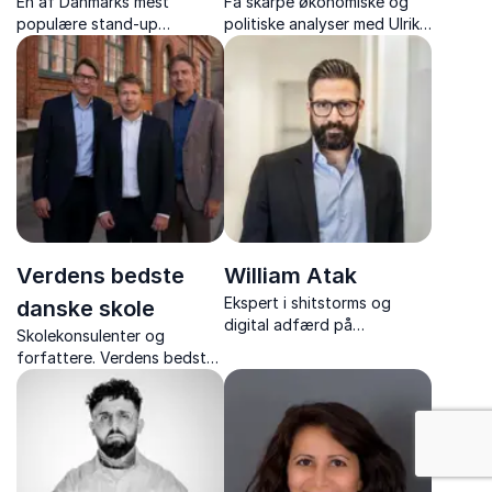
En af Danmarks mest
Få skarpe økonomiske og
populære stand-up
politiske analyser med Ulrik
komikere – med foredrag,
Bie – økonomisk redaktør på
der kombinerer humor og
Berlingske og tidl.
hverdagens vigtige
cheføkonom.
budskaber om service og
arbejdsglæde
Verdens bedste
William Atak
Ekspert i shitstorms og
danske skole
digital adfærd på
Skolekonsulenter og
arbejdspladsen. Få konkrete
forfattere. Verdens bedste
værktøjer til at beskytte
danske skole leverer
jeres omdømme og navigere
praksisnære, involverende
i digitale kriser.
foredrag med humor og
debat – direkte fra
skolernes virkelighed.