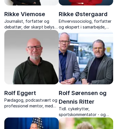
Rikke Viemose
Rikke Østergaard
Journalist, forfatter og
Erhvervssociolog, forfatter
debattør, der skarpt belyser
og ekspert i samarbejde,
emner som køn, stalking,
stress og konfliktløsning
kultur og cancelkultur med
erfaringer fra hendes
professionelle og personlige
liv.
Rolf Eggert
Rolf Sørensen og
Pædagog, podcastvært og
Dennis Ritter
professionel mentor, med
Tidl. cykelrytter,
stærke foredrag om
sportskommentator - og
mønsterbrud, relationer og
TV-vært, med foredrag om
håb – baseret på en livsrejse
Touren, cykelsportens
fra modgang til