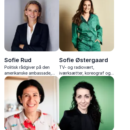
branding, modet til at lykkes
og forfatterskab
Sofie Rud
Sofie Østergaard
Politisk rådgiver på den
TV- og radiovært,
amerikanske ambassade,
iværksætter, koreograf og
journalist, tidligere
forfatter, der inspirerer til
korrespondent i USA og
overskud, investering og et
kommunikationsdirektør
liv i balance.