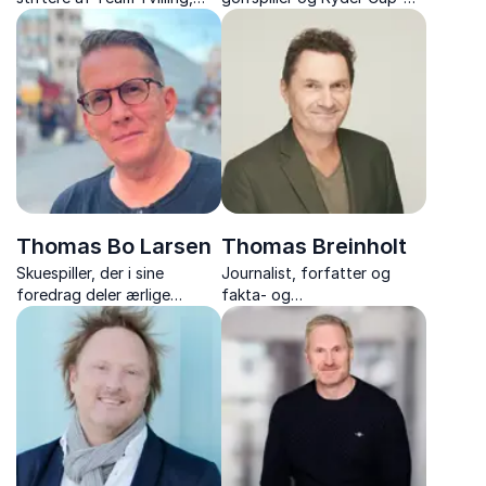
inspirerer med deres stærke
kaptajn. Oplev et unikt
fortælling om viljestyrke,
foredrag fyldt med
broderskab og at overvinde
inspiration og personlige
det umulige sammen.
historier.
Thomas Bo Larsen
Thomas Breinholt
Skuespiller, der i sine
Journalist, forfatter og
foredrag deler ærlige
fakta- og
historier om karriere,
dokumentarredaktør, der
misbrug og personlig
udforsker hvordan sindet
udvikling med nærvær og
kan aktivere kroppens
humor.
naturlige helbredelse.