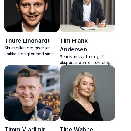
performance.
eftertanke.
Thure Lindhardt
Tim Frank
Skuespiller, der giver jer
Andersen
unikke indsigter med sine
Serieiværksætter og IT-
inspirerende foredrag om
ekspert indenfor teknologi
skuespil, dannelse,
og digitalisering
Grundtvig og menneskelige
historier.
Timm Vladimir
Tine Wøbbe