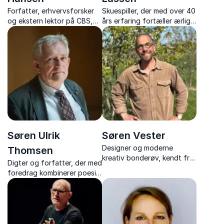
Forfatter, erhvervsforsker
Skuespiller, der med over 40
og ekstern lektor på CBS,
års erfaring fortæller ærligt
der leverer foredrag om
om livet fra scenerne, og
unge, digitalisering og
giver et unikt indblik bag
ledelse.
kulissen.
Søren Ulrik
Søren Vester
Designer og moderne
Thomsen
kreativ bonderøv, kendt fra
Digter og forfatter, der med
en række populære tv-
foredrag kombinerer poesi,
programmer, der deler ud af
humor og dybe refleksioner
sine mange erfaringer inden
over livet.
for kreativitet og moderne
landsbyliv.