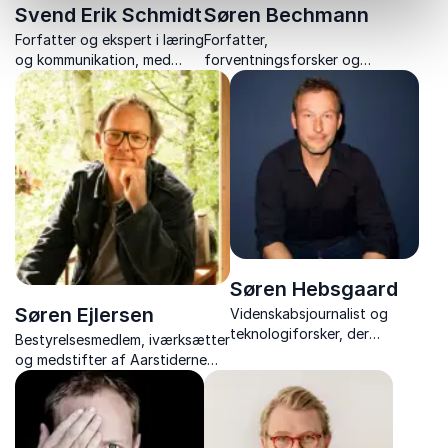
Svend Erik Schmidt
Søren Bechmann
Forfatter og ekspert i læring
Forfatter,
og kommunikation, med
forventningsforsker og
fokus på
foredragsholder viser
motivationspædagogik og
hvordan forventninger
praksisnær undervisning.
styrker relationer, trivsel og
handlekraft.
Søren Hebsgaard
Søren Ejlersen
Videnskabsjournalist og
teknologiforsker, der
Bestyrelsesmedlem, iværksætter
engagerer og underholder
og medstifter af Aarstiderne
med humor og indsigt i
med bæredygtige visioner og
vores digitale liv og vaner.
fokus på klima, fællesskab og
samfund