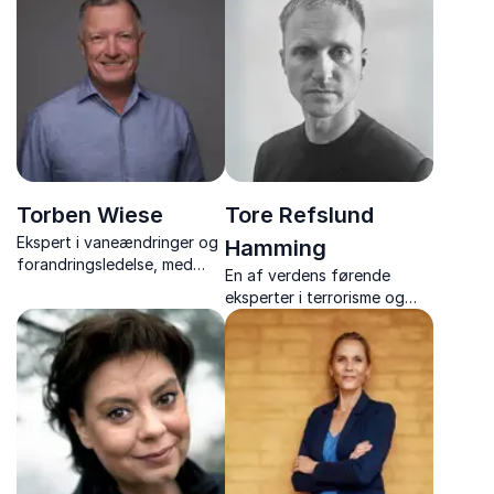
foredragsholder om
skræddersyede foredrag
teamwork, vilje og
om forandring, trivsel og
motorsportens
menneskelig adfærd.
livslærdomme.
Torben Wiese
Tore Refslund
Ekspert i vaneændringer og
Hamming
forandringsledelse, med
En af verdens førende
foredrag fyldt med humor,
eksperter i terrorisme og
nærvær og værktøjer til et
radikalisering. Han giver et
mere handlekraftigt
unikt indblik i ekstremisme
arbejdsliv.
og kontraterror.