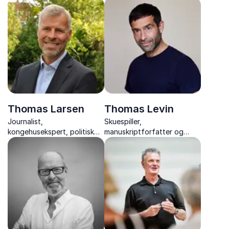
næsten to årtier satte ord
talenter - om forfatterskab,
på dansk håndboldhistorie –
ophav og social arv.
et inspirerende foredrag om
passion og venskab.
Thomas Larsen
Thomas Levin
Journalist,
Skuespiller,
kongehusekspert, politisk
manuskriptforfatter og
kommentator og forfatter
instruktør, der deler
erfaringer og giver praktiske
værktøjer til bedre
præsentation, kropssprog
og personlig
gennemslagskraft.