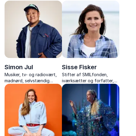
med foredrag om livet som
inspirerer til bedre trivsel
korrespondent,
gennem naturens helende
Mellemøstens konflikter og
kræfter.
modet til at følge sine
drømme.
Simon Jul
Sisse Fisker
Musiker, tv- og radiovært,
Stifter af SMILfonden,
madnørd, selvstændig
iværksætter og forfatter,
iværksætter, komiker og
der inspirerer med stærke
ildsjæl med passion for
historier om livsglæde, mod
fællesskab, bæredygtighed
og ansvar for eget liv.
og menneskelighed.