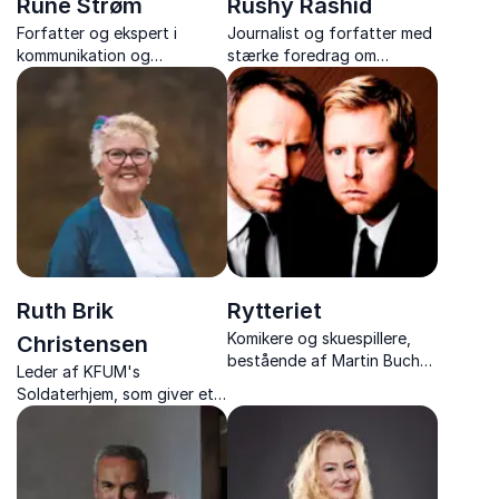
Rune Strøm
Rushy Rashid
Forfatter og ekspert i
Journalist og forfatter med
kommunikation og
stærke foredrag om
konflikthåndtering, med
kulturmøder, demokrati og
humoristiske og indsigtsrige
mangfoldighed – baseret på
foredrag der giver stærke
egne livserfaringer.
redskaber.
Ruth Brik
Rytteriet
Komikere og skuespillere,
Christensen
bestående af Martin Buch
Leder af KFUM's
og Rasmus Botoft der
Soldaterhjem, som giver et
leverer humor og satire i
unikt indblik i livet med
topklasse
danske soldater i verdens
brændpunkter – fortalt med
varme, humor og dyb