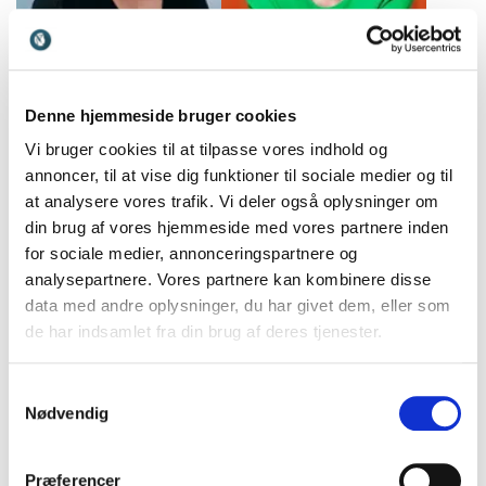
Stine Bosse
Stine Reintoft
Politiker og tidl. CEO og
Cand.psych, forfatter og
bestyrelsesformand, med
erhvervspsykolog med
Denne hjemmeside bruger cookies
fokus på ansvar,
speciale i samarbejde, trivsel
Vi bruger cookies til at tilpasse vores indhold og
bæredygtighed og
og psykologisk arbejdsmiljø.
annoncer, til at vise dig funktioner til sociale medier og til
menneskelige værdier.
at analysere vores trafik. Vi deler også oplysninger om
din brug af vores hjemmeside med vores partnere inden
for sociale medier, annonceringspartnere og
analysepartnere. Vores partnere kan kombinere disse
data med andre oplysninger, du har givet dem, eller som
de har indsamlet fra din brug af deres tjenester.
Storm Stensgaard
Suzanne Krogh
Forfatter og ekspert i
Cand. psych., forfatter og
Samtykkevalg
stressnavigation, trivsel og
ekspert i familieliv og
Nødvendig
regenerativ ledelse
pædagogik med fokus på
trivsel og bæredygtige
relationer.
Præferencer