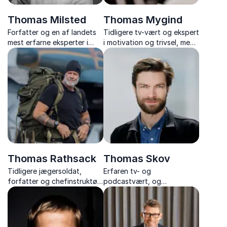
Thomas Milsted
Thomas Mygind
Forfatter og en af landets
Tidligere tv-vært og ekspert
mest erfarne eksperter i
i motivation og trivsel, med
stress, trivsel og
humoristiske og gribende
arbejdsglæde – med
foredrag om arbejdsglæde,
tusindvis af foredrag og
trivsel og motivation, der
flere bestsellere bag sig.
skaber varig forandring.
Thomas Rathsack
Thomas Skov
Tidligere jægersoldat,
Erfaren tv- og
forfatter og chefinstruktør i
podcastvært, og
TV 2-programmet
foredragsholder, der med
"Korpset", der inspirerer
humor og indsigt skaber
med stærke foredrag om
nærværende oplevelser
attitude og high
fyldt med grin og