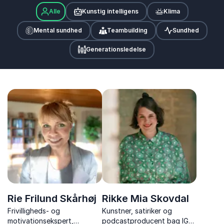
Alle
Kunstig intelligens
Klima
Mental sundhed
Teambuilding
Sundhed
Generationsledelse
Rie Frilund Skårhøj
Rikke Mia Skovdal
Frivilligheds- og
Kunstner, satiriker og
motivationsekspert,
podcastproducent bag IG-