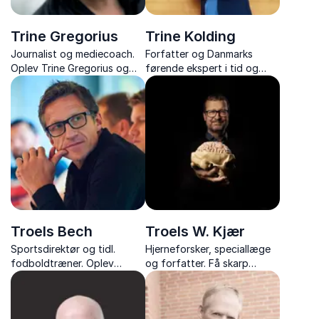
Trine Gregorius
Trine Kolding
Journalist og mediecoach.
Forfatter og Danmarks
Oplev Trine Gregorius og
førende ekspert i tid og
hendes underholdende og
effektivitet. Trine Kolding
skarpe foredrag om
giver jer nøglerne til fokus,
kommunikation, køn og
balance og bedre
personlig udvikling – altid
planlægning i hverdagen.
med humor og kant.
Troels Bech
Troels W. Kjær
Sportsdirektør og tidl.
Hjerneforsker, speciallæge
fodboldtræner. Oplev
og forfatter. Få skarp
hvordan man skaber en
indsigt i hjernens potentiale
vinderkultur og teamånd i
og hvordan vi styrker den
erhvervslivet med
gennem mental træning.