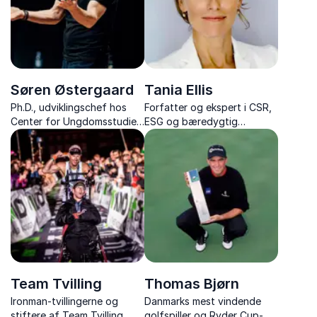
Søren Østergaard
Tania Ellis
Ph.D., udviklingschef hos
Forfatter og ekspert i CSR,
Center for Ungdomsstudier,
ESG og bæredygtig
forfatter, og ekspert i børn
forretningsudvikling
og unge
Team Tvilling
Thomas Bjørn
Ironman-tvillingerne og
Danmarks mest vindende
stiftere af Team Tvilling,
golfspiller og Ryder Cup-