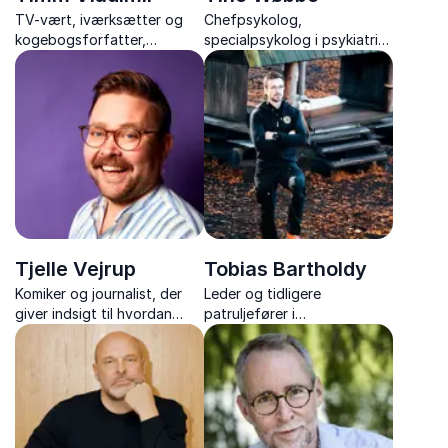
TV-vært, iværksætter og
Chefpsykolog,
kogebogsforfatter,
specialpsykolog i psykiatri
der deler passionerede
samt specialist og
fortællinger om mad,
supervisor i psykopatologi
karriere og kreativitet.
og psykoterapi
Tjelle Vejrup
Tobias Bartholdy
Komiker og journalist, der
Leder og tidligere
giver indsigt til hvordan
patruljefører i
humor kan gøre jeres
Slædepatruljen Sirius, der
arbejdsplads sjovere,
inspirerer med ægte
sundere og langt mere
ledelsesindsigt og teamwork
effektiv.
fra Grønlands ødemark.