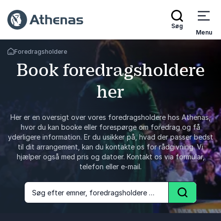
Søg
Menu
Foredragsholdere
Tilbage til forsiden
Book foredragsholdere
her
Her er en oversigt over vores foredragsholdere hos Athenas,
hvor du kan booke eller forespørge om foredrag og få
yderligere information. Er du usikker på, hvad der passer bedst
til dit arrangement, kan du kontakte os for rådgivning. Vi
hjælper også med pris og datoer. Kontakt os via formular,
telefon eller e-mail.
Søg efter emner, foredragsholdere og foredrag
Søg