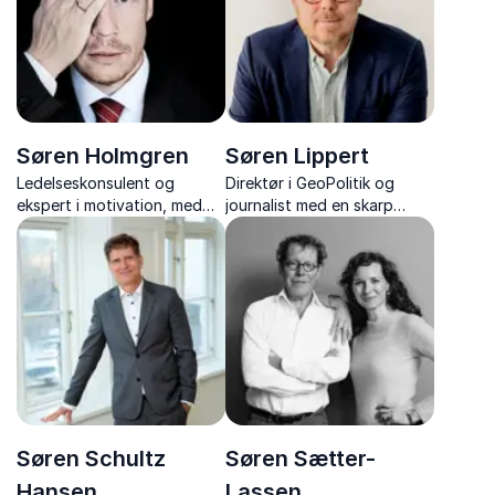
Søren Holmgren
Søren Lippert
Ledelseskonsulent og
Direktør i GeoPolitik og
ekspert i motivation, med
journalist med en skarp
foredrag der inkluderer
stemme i debatten om
humor og indsigt om
demokratiets fremtid.
motivation, ledelse og
personlig udvikling.
Søren Schultz
Søren Sætter-
Hansen
Lassen