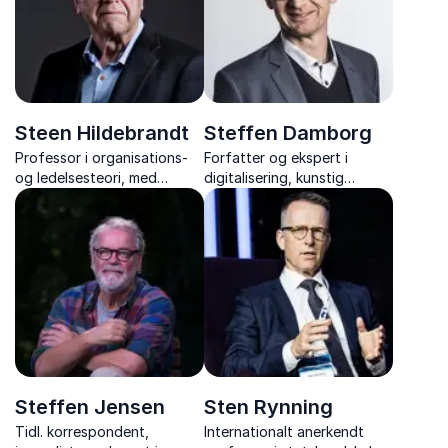
europapolitik.
Steen Hildebrandt
Steffen Damborg
Professor i organisations-
Forfatter og ekspert i
og ledelsesteori, med
digitalisering, kunstig
inspirerende foredrag om
intelligens og ledelse, der
bæredygtighed, ledelse og
deler viden og værktøjer til
FN’s 17 verdensmål.
succesfuld digital
transformation.
Steffen Jensen
Sten Rynning
Tidl. korrespondent,
Internationalt anerkendt