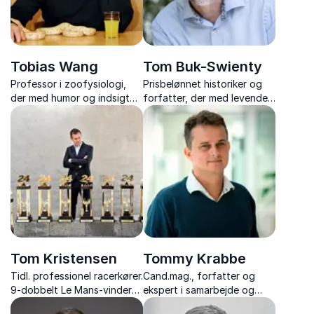
Tobias Wang
Tom Buk-Swienty
Professor i zoofysiologi,
Prisbelønnet historiker og
der med humor og indsigt
forfatter, der med levende
formidler, hvordan
foredrag gør fortidens
dyrelivets ekstreme
personer og begivenheder
tilpasninger kan kaste lys
nærværende og
over menneskets
inspirerende.
sygdomme.
Tom Kristensen
Tommy Krabbe
Tidl. professionel racerkører.
Cand.mag., forfatter og
9-dobbelt Le Mans-vinder
ekspert i samarbejde og
og inspirerende
relationer, med over 1.500