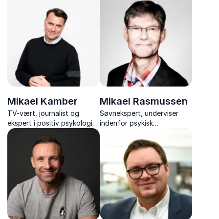
konkrete samspil mellem
vejrforandringer og myterne
bestyrelse og topledelsen.
bag debatten.
Mikael Kamber
Mikael Rasmussen
TV-vært, journalist og
Søvnekspert, underviser
ekspert i positiv psykologi
indenfor psykisk
med foredrag om
arbejdsmiljø og forfatter
arbejdsglæde, trivsel,
med foredrag om søvn,
ledelse og kommunikation
trivsel og psykisk
arbejdsmiljø.