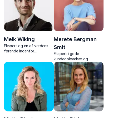
Meik Wiking
Merete Bergman
Ekspert og en af verdens
Smit
førende indenfor
Ekspert i gode
lykkeforskning samt
kundeoplevelser og
forfatter til flere
arbejdsglæde, underviser,
internationale bestsellere.
konsulent og forfatter