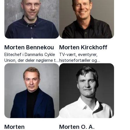
Morten Bennekou
Morten Kirckhoff
Elitechef i Danmarks Cykle
TV-vært, eventyrer,
Union, der deler nøglerne til
historiefortæller og
vinderkultur, talentudvikling
inspirator med foredrag om
og ledelse
mod og handlekraft
Morten
Morten O. A.