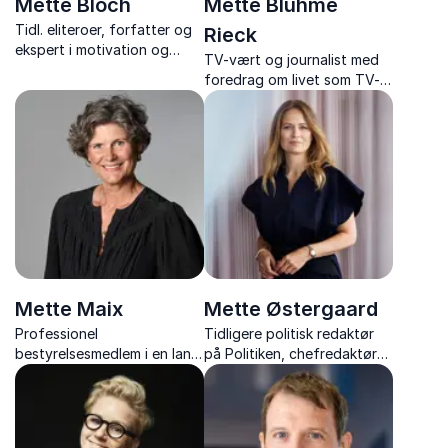
Mette Bloch
Mette Bluhme
Tidl. eliteroer, forfatter og
Rieck
ekspert i motivation og
TV-vært og journalist med
arbejdsglæde med foredrag
foredrag om livet som TV-
om arbejdsglæde, vaner og
vært på DR, sjove
at nå sine mål.
anekdoter bag kulissen på
DR’s store programmer.
Mette Maix
Mette Østergaard
Professionel
Tidligere politisk redaktør
bestyrelsesmedlem i en lang
på Politiken, chefredaktør
række bestyrelser og tidl.
for TV 2 News og
topchef, med værdifulde
Berlingske og Public Affairs-
indsigter i fremtidens
og kommunikationsdirektør i
ledelse, karriere og
Dansk Industri