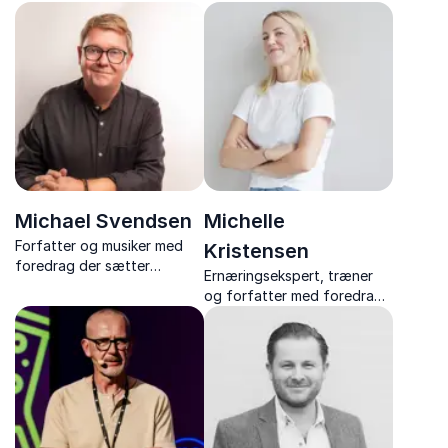
Tyskland med unikt indblik i
foredragsholder inden for
Europas største økonomi og
ubevidst intelligens og
samfund.
drømme
Michael Svendsen
Michelle
Forfatter og musiker med
Kristensen
foredrag der sætter
Ernæringsekspert, træner
forandring, arbejdsglæde
og forfatter med foredrag
og motivation på
om sundhed, kost og trivsel
dagsordenen
– altid med humor, nærvær
og konkrete råd