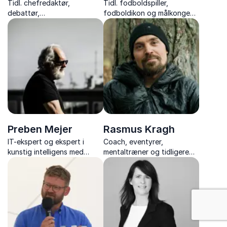
Tidl. chefredaktør,
Tidl. fodboldspiller,
debattør,
fodboldikon og målkonge
kommunikationsrådgiver og
fra 80’ernes landshold, der
forfatter med skarpe,
leverer humor, passion og
humoristiske og
uforglemmelige anekdoter
dybdegående foredrag om
fra sin legendariske karriere.
medier, politik, magt og
kommunikation.
Preben Mejer
Rasmus Kragh
IT-ekspert og ekspert i
Coach, eventyrer,
kunstig intelligens med
mentaltræner og tidligere
foredrag om fremtidens
bjergbestiger med
teknologi.
erfaringer fra ekstreme
ekspeditioner til stærkere
mental balance og
bæredygtig motivation.