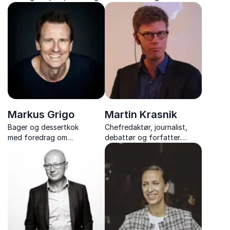
forfatter om tidseffektiv
engagementsekspert med
sundhed og træning, trivsel
foredrag fyldt med indsigt,
og motivation i fritid og på
værktøjer og inspiration til
job.
varig forandring.
Markus Grigo
Martin Krasnik
Bager og dessertkok
Chefredaktør, journalist,
med foredrag om
debattør og forfatter.
bagekunst, livsglæde og at
Oplev foredrag med skarpe
vende modgang til succes.
analyser, kritisk journalistik
og indsigter i samfund,
politik og medier.