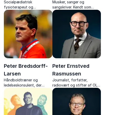
Socialpædiatrisk
Musiker, sanger og
fysioterapeut og
sangskriver. Kendt som
underviser, med foredrag
frontfigur i GNAGS og en
om børns mentale sundhed,
legende i dansk musik
nervesystemets betydning
gennem fem årtier.
og giver konkrete redskaber
til at styrke trivsel
Peter Bredsdorff-
Peter Ernstved
Larsen
Rasmussen
Håndboldtræner og
Journalist, forfatter,
ledelseskonsulent, der
radiovært og stifter af OLFI
leverer energiske foredrag
med skarpe foredrag om
om ledelse, teamwork og
dansk forsvar, NATO og
motivation – krydret med
mediernes rolle i
stærke håndboldanekdoter.
demokratiet.