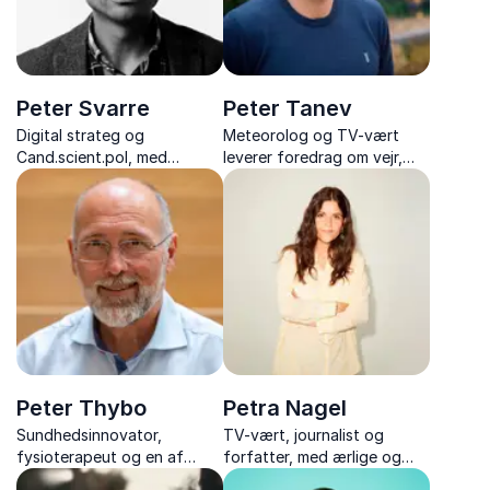
Peter Svarre
Peter Tanev
Digital strateg og
Meteorolog og TV-vært
Cand.scient.pol, med
leverer foredrag om vejr,
foredrag der gør fremtidens
klima og grøn omstilling –
teknologi forståelig – fra AI
med videnskab, humor og
og digital etik til strategier,
håb for fremtiden.
der ruster din virksomhed.
Peter Thybo
Petra Nagel
Sundhedsinnovator,
TV-vært, journalist og
fysioterapeut og en af
forfatter, med ærlige og
landets førende eksperter i
inspirerende foredrag om