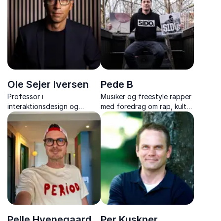
motivation og
historiefortælling samt
ungdomslivets udfordringer
rejsen bag hans ikoniske film
Ole Sejer Iversen
Pede B
Professor i
Musiker og freestyle rapper
interaktionsdesign og
med foredrag om rap, kultur
ekspert i teknologi og
og improvisation. Få unikke
digital omstilling på skoler
indsigter i tysk rap, hiphop-
og uddannelsesinstitutioner.
historie og underholdende
freestyle
Pelle Hvenegaard
Per Kuskner