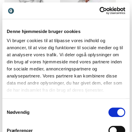
Denne hjemmeside bruger cookies
Nadia Holmgren
Nagieb Khaja
Vi bruger cookies til at tilpasse vores indhold og
Pædagogisk-psykologisk
Journalist, forfatter og
annoncer, til at vise dig funktioner til sociale medier og til
konsulent, terapeut og
dokumentarist, der giver et
forfatter med foredrag om
indsigtsfuldt og ærligt
at analysere vores trafik. Vi deler også oplysninger om
styrkebaseret pædagogik,
indblik i konflikternes
din brug af vores hjemmeside med vores partnere inden
trivsel, flow og psykologi
frontlinjer – fra Afghanistan
for sociale medier, annonceringspartnere og
til Syrien.
analysepartnere. Vores partnere kan kombinere disse
data med andre oplysninger, du har givet dem, eller som
de har indsamlet fra din brug af deres tjenester.
Samtykkevalg
Nødvendig
Naja Marie Aidt
Nicklas Brendborg
Prisbelønnet forfatter og
Bestsellerforfatter,
digter, der med nærvær,
prisvindende
Præferencer