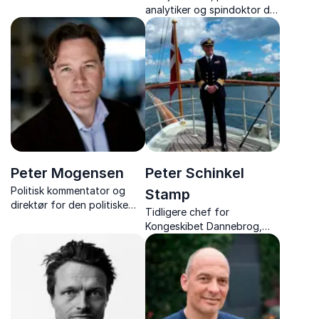
forener kreativitet, humor
analytiker og spindoktor der
og lederskab i inspirerende
giver jer skarpe analyser,
foredrag.
historiske indblik og
underholdende historier fra
Christiansborg.
Peter Mogensen
Peter Schinkel
Politisk kommentator og
Stamp
direktør for den politiske
Tidligere chef for
tænketank Kraka
Kongeskibet Dannebrog,
kammerherre, kommandør
og Kongens jagtkaptajn