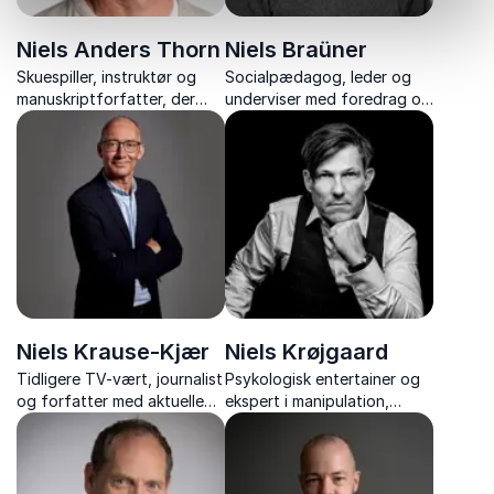
Niels Anders Thorn
Niels Braüner
Skuespiller, instruktør og
Socialpædagog, leder og
manuskriptforfatter, der
underviser med foredrag om
inspirerer til stærkere og
skånsom magtanvendelse,
kreativ kommunikation og
tryghed og relationer, og
mere nærvær.
redskaber til at håndtere
voldsomme episoder
professionelt.
Niels Krause-Kjær
Niels Krøjgaard
Tidligere TV-vært, journalist
Psykologisk entertainer og
og forfatter med aktuelle
ekspert i manipulation,
foredrag om politik, medier,
kropssprog og menneskelig
spin og magtspil.
adfærd.