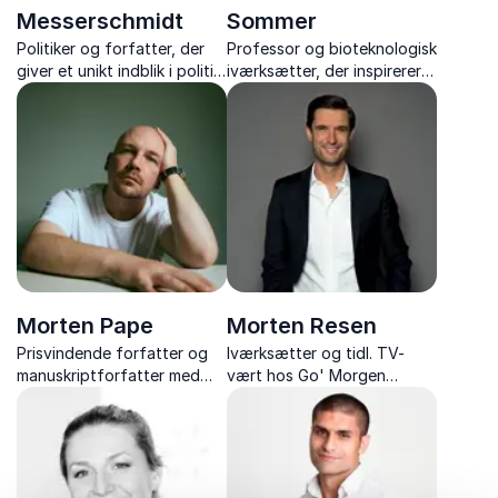
Messerschmidt
Sommer
Politiker og forfatter, der
Professor og bioteknologisk
giver et unikt indblik i politik,
iværksætter, der inspirerer
magtkampe og livet uden
med viden om mikrobiologi,
for rampelyset.
sundhed, bæredygtighed
og meningsfulde valg
Morten Pape
Morten Resen
Prisvindende forfatter og
Iværksætter og tidl. TV-
manuskriptforfatter med
vært hos Go' Morgen
skarpe foredrag om
Danmark med foredrag om
litteratur, identitet og
arbejdsglæde, iværksætteri
opvækst i Urbanplanen.
og livet efter TV-karrieren.