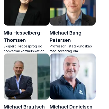
meningsfulde fællesskaber.
Mia Hesselberg-
Michael Bang
Thomsen
Petersen
Ekspert i kropssprog og
Professor i statskundskab
nonverbal kommunikation,
med foredrag om
sceneinstruktør og
samfundstillid, kriser og
Cand.pæd.
sociale medier.
Michael Brautsch
Michael Danielsen