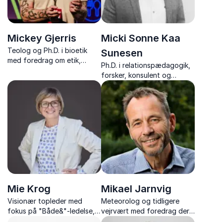
Mickey Gjerris
Micki Sonne Kaa
Teolog og Ph.D. i bioetik
Sunesen
med foredrag om etik,
Ph.D. i relationspædagogik,
værdier, klima, teknologi og
forsker, konsulent og
svære dilemmaer.
forfatter med foredrag om
co-teaching, inklusion og
skoleudvikling.
Mie Krog
Mikael Jarnvig
Visionær topleder med
Meteorolog og tidligere
fokus på "Både&"-ledelse,
vejrvært med foredrag der
fremtidens arbejdsliv og det
giver klarhed over klima,