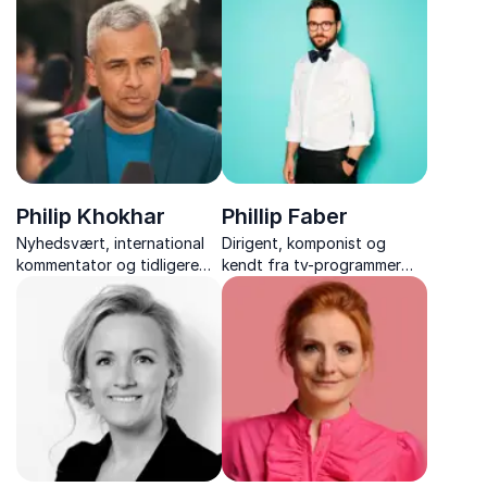
mental sundhed,
kropsidealer, selvværd og
sundhedspædagogik og
kærlighed til sig selv.
neuropædagogik, med over
35 års
undervisningserfaring.
Philip Khokhar
Phillip Faber
Nyhedsvært, international
Dirigent, komponist og
kommentator og tidligere
kendt fra tv-programmer
korrespondent med unik
som ”Fællessang – hver for
indsigt i USA, Kina,
sig” og ”Den klassiske
Mellemøsten og verdens
musikquiz”
brændpunkter.