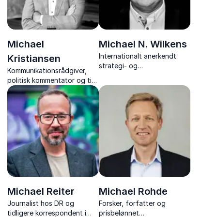
Michael
Michael N. Wilkens
Internationalt anerkendt
Kristiansen
strategi- og
Kommunikationsrådgiver,
innovationsekspert
politisk kommentator og tidl.
opbygger robuste
spindoktor
forretningsmodeller, stabil
omsætning og øger
langsigtet konkurrenceevne.
Michael Reiter
Michael Rohde
Journalist hos DR og
Forsker, forfatter og
tidligere korrespondent i
prisbelønnet