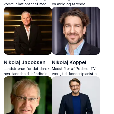
kommunikationschef med
en ærlig og rørende
foredrag om inspiration til
fortælling om livet som
et mere meningsfuldt,
Niarn, misbruget og vejen til
balanceret og stærkere
ædruelighed
arbejdsliv.
Nikolaj Jacobsen
Nikolaj Koppel
Landstræner for det danske
Medstifter af Podimo, TV-
herrelandshold i håndbold
vært, tidl. koncertpianist og
og tidl. professionel
musikchef i Tivoli med
håndboldspiller med
foredrag om karrierevalg,
foredrag om ledelse,
kultur og at bryde
motivation og vejen til
vanetænkning.
verdensklasse