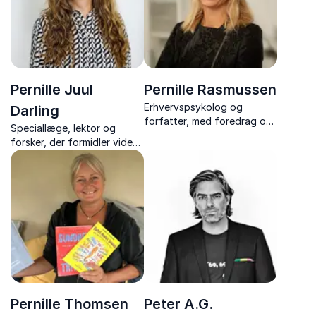
Pernille Juul
Pernille Rasmussen
Erhvervspsykolog og
Darling
forfatter, med foredrag om
Speciallæge, lektor og
stressforebyggelse, psykisk
forsker, der formidler viden
robusthed og trivsel på
om neurodivergens og
arbejdspladsen.
trivsel med fokus på
mennesket før diagnosen,
fællesskabet og
rummelighed.
Pernille Thomsen
Peter A.G.