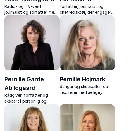
Radio- og TV-vært,
Forfatter, journalist og
journalist og forfatter med
chefredaktør, der engagerer
rørende, sjove og
publikum med sjove og
tankevækkende foredrag
uvurderlige historier fra
om livet, samfundet og det
Matador og Olsen‑Banden
at finde sin egen vej
Pernille Garde
Pernille Højmark
Sanger og skuespiller, der
Abildgaard
inspirerer med ærlige,
Rådgiver, forfatter og
rørende og humoristiske
ekspert i personlig og
fortællinger om livet,
kollektiv effektivitet samt
modgang og kunsten at
fleksibilitet, der giver jer
rejse sig igen.
værktøjer til mere tid,
trivsel, produktivitet og
resultater.