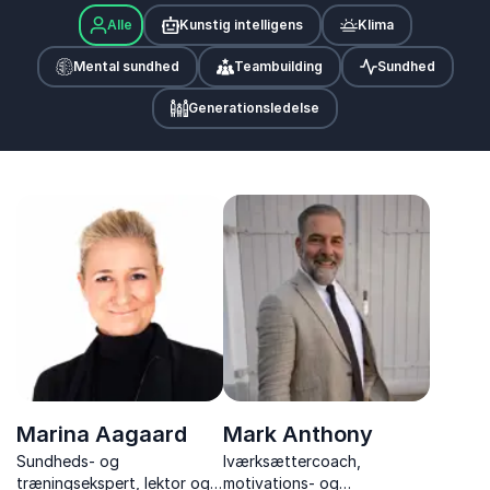
Alle
Kunstig intelligens
Klima
Mental sundhed
Teambuilding
Sundhed
Generationsledelse
Marina Aagaard
Mark Anthony
Sundheds- og
Iværksættercoach,
træningsekspert, lektor og
motivations- og