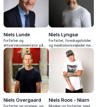
Niels Lunde
Niels Lyngsø
Forfatter og
Forfatter, foredragsholder
erhvervskommentator på
og meditationsvejleder med
Finans med unikke indsigter i
foredrag om meditation,
ledelse og dansk erhvervsliv
mindfulness og mental
træning – fra hverdagsro til
mental ekstremsport.
Niels Overgaard
Niels Roos - Niarn
Forfatter og strategi- og
Musiker og forfatter, med