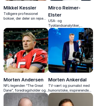
Mikkel Kessler
Mirco Reimer-
Tidligere professionel
Elster
bokser, der deler sin rejse
USA- og
fra verdensmester til
Tysklandsanalytiker,
inspirerende
podcast-vært og forfatter
foredragsholder med
med højaktuelle og
stærke indsigter om disciplin
underholdene foredrag om
og mental styrke
amerikansk og tysk politik
Morten Andersen
Morten Ankerdal
NFL-legenden “The Great
TV-vært og journalist med
Dane”, foredragsholder og
humoristiske, inspirerende
inspirator med unikke
fortællinger om sport,
indsigter fra en
medier og vindermentalitet
verdensklassekarriere