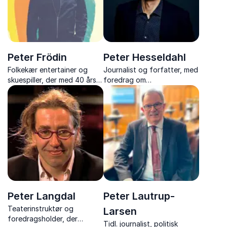
Peter Frödin
Peter Hesseldahl
Folkekær entertainer og
Journalist og forfatter, med
skuespiller, der med 40 års
foredrag om
erfaring spreder optimisme i
fremtidsforskning, teknologi
foredrag fyldt med humor,
og omstilling samt erfaring
livsglæde og rørende
fra LEGO, Danfoss og
anekdoter.
internationale projekter.
Peter Langdal
Peter Lautrup-
Teaterinstruktør og
Larsen
foredragsholder, der
Tidl. journalist, politisk