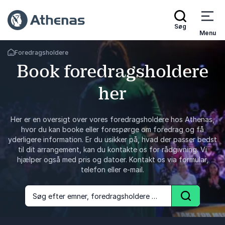
Søg
Menu
Foredragsholdere
Tilbage til forsiden
Book foredragsholdere
her
Her er en oversigt over vores foredragsholdere hos Athenas,
hvor du kan booke eller forespørge om foredrag og få
yderligere information. Er du usikker på, hvad der passer bedst
til dit arrangement, kan du kontakte os for rådgivning. Vi
hjælper også med pris og datoer. Kontakt os via formular,
telefon eller e-mail.
Søg efter emner, foredragsholdere og foredrag
Søg