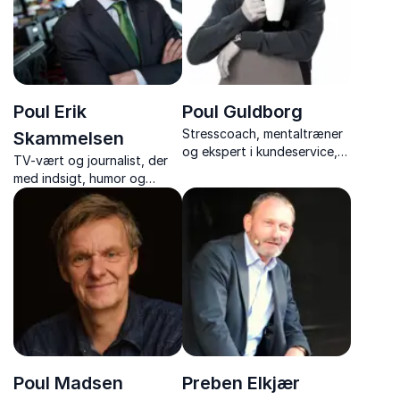
Poul Erik
Poul Guldborg
Stresscoach, mentaltræner
Skammelsen
og ekspert i kundeservice,
TV-vært og journalist, der
motivation og arbejdsglæde
med indsigt, humor og
nærvær tager jer med ind i
verdens brændpunkter og
bag kulissen på de største
nyhedsbegivenheder.
Poul Madsen
Preben Elkjær