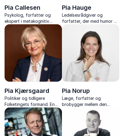
Pia Callesen
Pia Hauge
Psykolog, forfatter og
Ledelsesrådgiver og
ekspert i metakognitiv
forfatter, der med humor og
terapi med foredrag om
indsigt inspirerer til fokus,
metakognitiv terapi, mental
pauser og et sundere
robusthed og mindre
arbejdsliv.
bekymring.
Pia Kjærsgaard
Pia Norup
Politiker og tidligere
Læge, forfatter og
Folketingets formand. En
brobygger mellem den
markant skikkelse i dansk
konventionelle medicinske
politik, der deler sit liv med
viden og den moderne
ærlighed, sårbarhed, styrke
tilgang til kost og livsstil
og klare værdier.