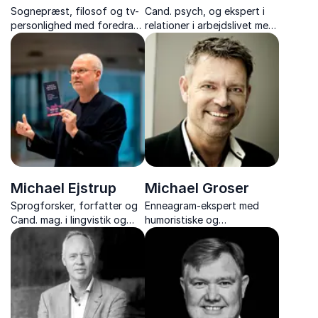
Sognepræst, filosof og tv-
Cand. psych, og ekspert i
personlighed med foredrag
relationer i arbejdslivet med
om livsglæde og ansvar.
foredrag om forråelse,
psykologisk tryghed og
arbejdsglæde.
Michael Ejstrup
Michael Groser
Sprogforsker, forfatter og
Enneagram-ekspert med
Cand. mag. i lingvistik og
humoristiske og
retorik
indsigtsfulde foredrag om
samarbejde, kommunikation
og ledelse.