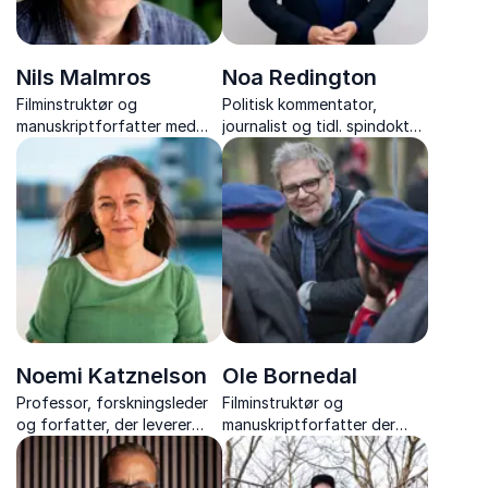
Nils Malmros
Noa Redington
Filminstruktør og
Politisk kommentator,
manuskriptforfatter med
journalist og tidl. spindoktor
ærlige, rørende og
med skarpe analyser af
underholdende foredrag om
dansk politik og medier
sit liv, sin filmkunst og sine
personlige oplevelser
Noemi Katznelson
Ole Bornedal
Professor, forskningsleder
Filminstruktør og
og forfatter, der leverer
manuskriptforfatter der
inspirerende foredrag om
leverer gribende foredrag
unge, uddannelse,
om film, kreativitet og