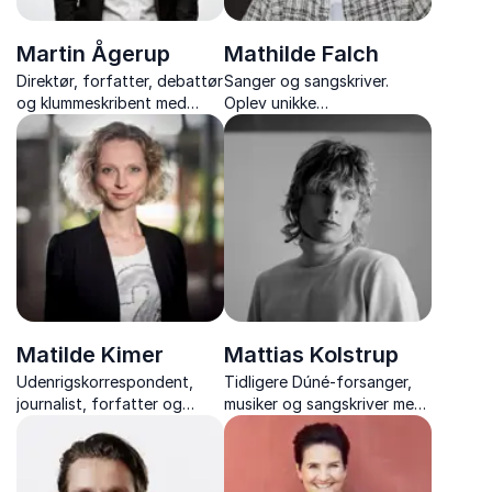
Martin Ågerup
Mathilde Falch
Direktør, forfatter, debattør
Sanger og sangskriver.
og klummeskribent med
Oplev unikke
stærke indsigter i kunstig
fortællekoncerter om musik,
intelligens og fremtidens
livskraft, psykisk sårbarhed
samfund.
og håb.
Matilde Kimer
Mattias Kolstrup
Udenrigskorrespondent,
Tidligere Dúné-forsanger,
journalist, forfatter og
musiker og sangskriver med
ekspert i Rusland og Ukraine
ærlige fortællinger,
musikalske oplevelser og
inspiration til at følge jeres
drømme