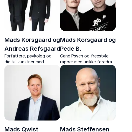
ledere.
Mads Korsgaard og
Mads Korsgaard og
Andreas Refsgaard
Pede B.
Forfattere, psykolog og
Cand.Psych og freestyle
digital kunstner med
rapper med unikke foredrag,
foredrag om kreativitet,
hvor psykologi møder
psykologi og kunstig
freestyle rap og hvor du
intelligens samt
lærer at knække
tankevækkende
kreativitetskoden
perspektiver på
teknologiens indflydelse
Mads Qwist
Mads Steffensen