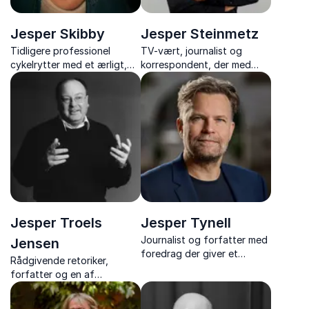
Jesper Skibby
Jesper Steinmetz
Tidligere professionel
TV-vært, journalist og
cykelrytter med et ærligt,
korrespondent, der med
underholdende og
humor og skarphed deler
livsbekræftende foredrag
historier fra et liv på farten
om cykelsport, succes,
og bag nyhedernes kulisser.
modgang og personlig
forandring.
Jesper Troels
Jesper Tynell
Journalist og forfatter med
Jensen
foredrag der giver et
Rådgivende retoriker,
sjældent indblik i magt,
forfatter og en af
embedsværk og
Danmarks mest erfarne
demokratiets skjulte
formidlere inden for
mekanismer.