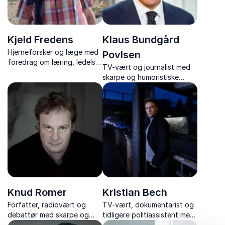
Kjeld Fredens
Klaus Bundgård
Hjerneforsker og læge med
Povlsen
foredrag om læring, ledelse,
TV-vært og journalist med
kreativitet og hjernens rolle i
skarpe og humoristiske
samspil med kroppen og
foredrag om politik, magt
naturen.
og medier.
Knud Romer
Kristian Bech
Forfatter, radiovært og
TV-vært, dokumentarist og
debattør med skarpe og
tidligere politiassistent med
underholdende foredrag om
et ærligt og inspirerende