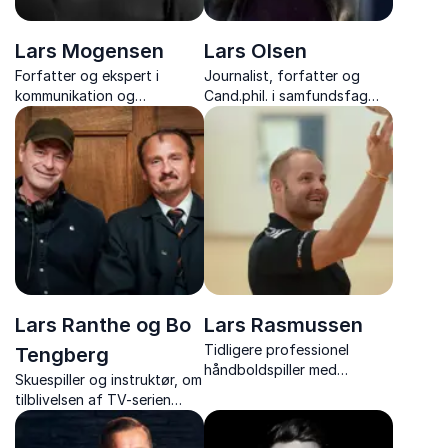
Lars Mogensen
Lars Olsen
Forfatter og ekspert i
Journalist, forfatter og
kommunikation og
Cand.phil. i samfundsfag
konflikthåndtering som med
med foredrag om
nærvær og konkrete
klassesamfund, politik og
værktøjer guider mennesker
social mobilitet.
og teams gennem konflikter
mod konstruktiv udvikling
Lars Ranthe og Bo
Lars Rasmussen
Tidligere professionel
Tengberg
håndboldspiller med
Skuespiller og instruktør, om
foredrag om ADHD, autisme
tilblivelsen af TV-serien
og livet som professionel
Anker og fortællingen om
håndboldspiller og træner.
folkets statsminister.