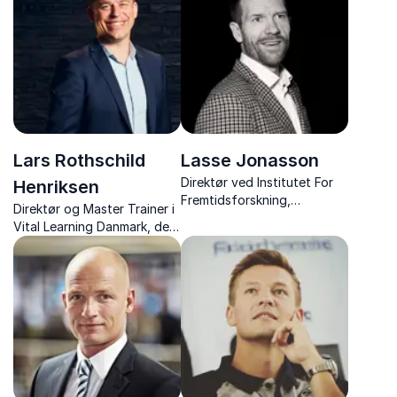
Lars Rothschild
Lasse Jonasson
Direktør ved Institutet For
Henriksen
Fremtidsforskning,
Direktør og Master Trainer i
fremtidsforsker og
Vital Learning Danmark, der
forfatter med foredrag om
holder foredrag om
fremtidens trends, strategi,
produktivitet, klare
innovation og risikostyring.
prioriteringer og stærk
kommunikation.