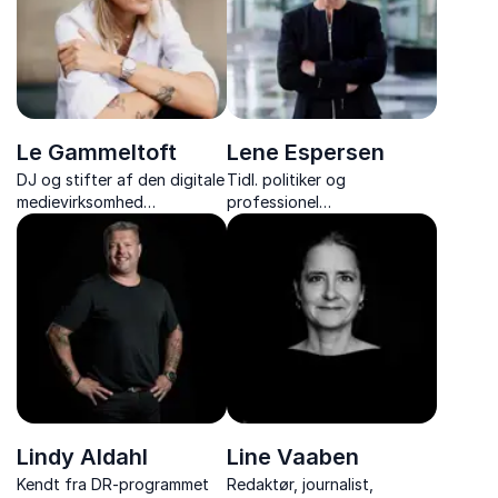
Le Gammeltoft
Lene Espersen
DJ og stifter af den digitale
Tidl. politiker og
medievirksomhed
professionel
Heartbeats med foredrag
bestyrelsesmedlem med
om arbejdsliv, stress,
foredrag om klima,
biohacking og balancen
bæredygtighed og
mellem karriere og familieliv.
fremtidens løsninger.
Lindy Aldahl
Line Vaaben
Kendt fra DR-programmet
Redaktør, journalist,