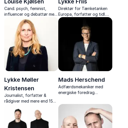
Louise Kjølsen
Lykke Friis
Cand. psych, feminist,
Direktør for Tænketanken
influencer og debattør med
Europa, forfatter og tidl.
foredrag om digital
Tysklandskorrespondent
sikkerhed, sociale medier,
feminismens mange ansigter
og unges online liv.
Lykke Møller
Mads Herschend
Adfærdsmekaniker med
Kristensen
energiske foredrag
Journalist, forfatter &
om psykologisk tryghed,
rådgiver med mere end 15
samarbejde, trivsel og
års erfaring i digital kultur
ledelse, med konkrete
og kommunikation samt
værktøjer, som I kan
konkrete løsninger til skoler,
implementere i jeres
forældre, virksomheder og
hverdag.