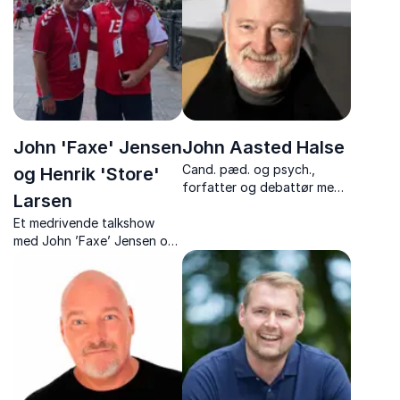
personlige historier om
identitet, musik og medier.
John 'Faxe' Jensen
John Aasted Halse
Cand. pæd. og psych.,
og Henrik 'Store'
forfatter og debattør med
Larsen
tankevækkende og
Et medrivende talkshow
humoristiske foredrag om
med John ’Faxe’ Jensen og
børn, opdragelse og den
Henrik ’Store’ Larsen – to
moderne familie.
EM-legender, der deler
historier fra dansk fodbolds
største øjeblik.