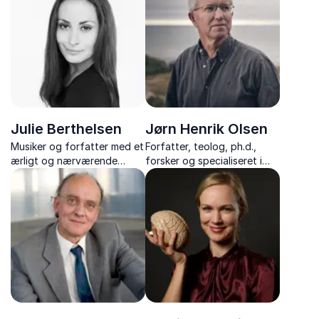
sund arbejdskultur, der kan
mærkes i hverdagen.
Julie Berthelsen
Jørn Henrik Olsen
Musiker og forfatter med et
Forfatter, teolog, ph.d.,
ærligt og nærværende
forsker og specialiseret i
foredrag om musik, identitet
formidlingens kunst med
og livet mellem Danmark og
foredrag om kreativitet,
Grønland.
sorg, og livets paradokser
og store spørgsmål.