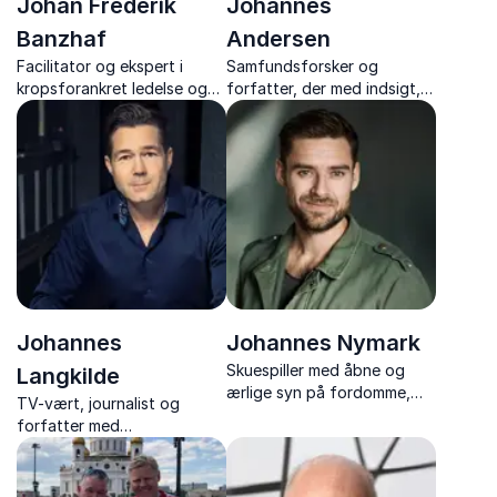
Johan Frederik
Johannes
Banzhaf
Andersen
Facilitator og ekspert i
Samfundsforsker og
kropsforankret ledelse og
forfatter, der med indsigt,
menneskelig
humor og kant formidler
bæredygtighed.
nutidens tendenser og
demokratiets udfordringer.
Johannes
Johannes Nymark
Skuespiller med åbne og
Langkilde
ærlige syn på fordomme,
TV-vært, journalist og
forventninger til sig selv og
forfatter med
andre – både indenfor
tankevækkende foredrag
hjemmets fire vægge og i
om journalistik, USA’s
karrierelivet.
politiske landskab og