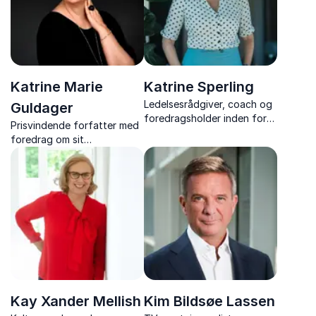
Katrine Marie
Katrine Sperling
Ledelsesrådgiver, coach og
Guldager
foredragsholder inden for
Prisvindende forfatter med
ledelse og bæredygtig
foredrag om sit
performance inspirerer til et
forfatterskab,
arbejdsliv i balance.
skriveprocessen og livets
store temaer med indsigt,
nærvær og humor.
Kay Xander Mellish
Kim Bildsøe Lassen