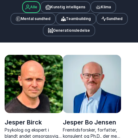
Alle
Kunstig intelligens
Klima
Mental sundhed
Teambuilding
Sundhed
Generationsledelse
Jesper Birck
Jesper Bo Jensen
Psykolog og ekspert i
Fremtidsforsker, forfatter,
blandt andet omsorgssvigt,
konsulent og Ph.D., der med