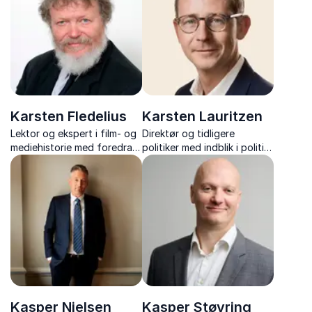
Karsten Fledelius
Karsten Lauritzen
Lektor og ekspert i film- og
Direktør og tidligere
mediehistorie med foredrag
politiker med indblik i politik,
om Balkan, Mellemøsten,
reformer og samfundets
religion og filmhistorie.
behov for at sænke
tempoet – med afsæt i
bogen Lad det gå langsomt.
Kasper Nielsen
Kasper Støvring