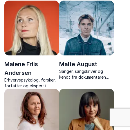
ekspert, som hjælper jer
samfundsnormer,
med at løfte samarbejdet
bæredygtige valg og modet
og styrke jeres
til at leve anderledes.
feedbackkultur.
Malene Friis
Malte August
Sanger, sangskriver og
Andersen
kendt fra dokumentaren
Erhvervspsykolog, forsker,
"100 falske forelskelser"
forfatter og ekspert i
med et indblik i
trivsel, stress, ledelse og
identitetstyveri og digital
arbejdsmiljø.
sikkerhed med sin egen
personlige historie