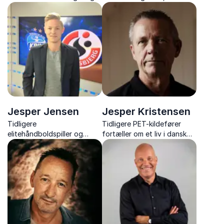
traumer, hjernen og stress
indsigt og humor giver jer et
klart blik på, hvad der
venter i morgendagens
samfund.
Jesper Jensen
Jesper Kristensen
Tidligere
Tidligere PET-kildefører
elitehåndboldspiller og
fortæller om et liv i dansk
nuværende toptræner, der
politi og
inspirerer med foredrag om
efterretningstjeneste,
samarbejde og stærke
Samsam-sagen og valget,
teams.
der ændrede alt.