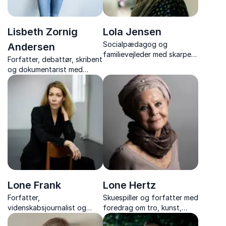
Lisbeth Zornig
Lola Jensen
Socialpædagog og
Andersen
familievejleder med skarpe,
Forfatter, debattør, skribent
ærlige og kærlige indspark
og dokumentarist med
til familieliv, børn og
foredrag om
parforhold.
mønsterbrydere, livskriser
og hvordan man rejser sig
på trods af svære odds.
Lone Frank
Lone Hertz
Forfatter,
Skuespiller og forfatter med
videnskabsjournalist og
foredrag om tro, kunst,
hjerneforsker, der gør
handicappedes livsvilkår og