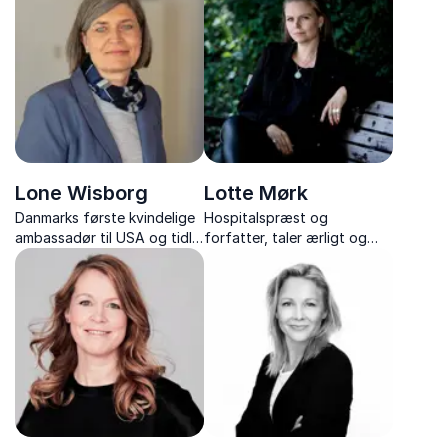
kompleks forskning om
et liv i rampelyset.
mennesket skarp,
nærværende og
vedkommende.
Lone Wisborg
Lotte Mørk
Danmarks første kvindelige
Hospitalspræst og
ambassadør til USA og tidl.
forfatter, taler ærligt og
ambassadør til NATO med
vedkommende om livets
indsigter i diplomati, global
skrøbelighed, døden, og
usikkerhed og
hvordan vi kan leve med
virksomheders strategiske
det, vi ikke kan fixe.
positionering.