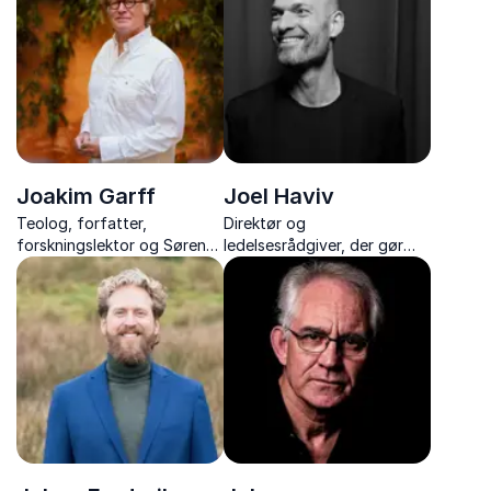
kommunikation og
forhandling.
Joakim Garff
Joel Haviv
Teolog, forfatter,
Direktør og
forskningslektor og Søren
ledelsesrådgiver, der gør
Kierkegaard-ekspert, der
strategi anvendelig i praksis
formidler filosofi og
eksistens med indsigt,
humor og passion.