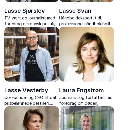
Lasse Sjørslev
Lasse Svan
TV-vært og journalist med
Håndboldekspert, tidl.
foredrag om dansk politik,
professionel håndboldspiller
journalistik og livet midt i
og mentaltræner deler
breaking news.
ærlige og underholdende
indblik fra sit liv på og uden
for banen.
Lasse Vesterby
Laura Engstrøm
Co-Founder og CEO af det
Journalist og forfatter med
prisbelønnede destilleri,
foredrag om døden,
Stauning Whisky, med
nærdødsoplevelser og den
historien om iværksætteri,
kærlighed, der binder livet
værdibaseret ledelse og
og døden sammen.
storytelling