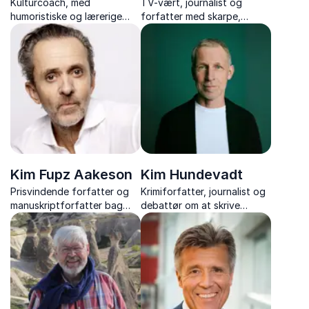
Kulturcoach, med
TV-vært, journalist og
humoristiske og lærerige
forfatter med skarpe,
foredrag om dansk
underholdende og aktuelle
arbejdskultur, samarbejde
foredrag om medier, politik
og mødet mellem danskere
og samfund.
og udlændinge.
Kim Fupz Aakeson
Kim Hundevadt
Prisvindende forfatter og
Krimiforfatter, journalist og
manuskriptforfatter bag
debattør om at skrive
nogle af Danmarks mest
samtidskrimier om
kendte bøger, film og tv-
samfundskonflikter
serier.