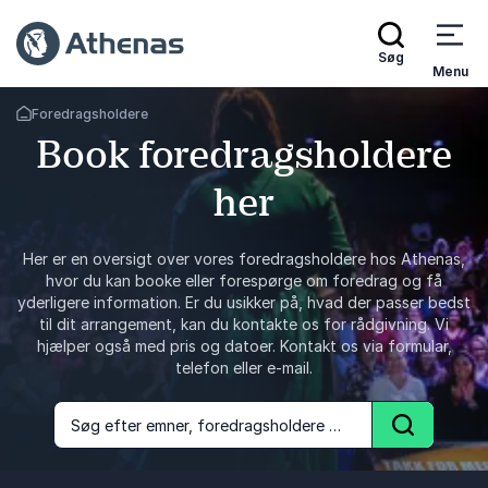
Søg
Menu
Foredragsholdere
Tilbage til forsiden
Book foredragsholdere
her
Her er en oversigt over vores foredragsholdere hos Athenas,
hvor du kan booke eller forespørge om foredrag og få
yderligere information. Er du usikker på, hvad der passer bedst
til dit arrangement, kan du kontakte os for rådgivning. Vi
hjælper også med pris og datoer. Kontakt os via formular,
telefon eller e-mail.
Søg efter emner, foredragsholdere og foredrag
Søg