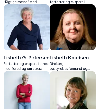
”Rigtige mænd” med
forfatter og ekspert i
foredrag der byder på
kvindedrab med indsigt i
humor, energi og inspiration
årsager, sager og
til en sundere livstil med
forebyggelse.
plads til hygge.
Lisbeth G. Petersen
Lisbeth Knudsen
Forfatter og ekspert i stress
Direktør,
med foredrag om stress,
bestyrelsesformand og
trivsel og arbejdsglæde,
professionelt
hvor humor og konkrete
bestyrelsesmedlem med
redskaber går hånd i hånd.
indsigter i medier, ledelse,
strategi og samfundets
store udfordringer.