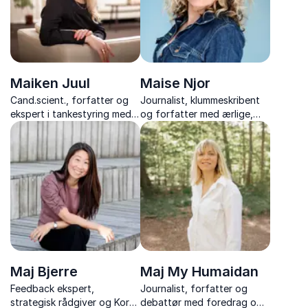
Maiken Juul
Maise Njor
Cand.scient., forfatter og
Journalist, klummeskribent
ekspert i tankestyring med
og forfatter med ærlige,
foredrag om hjernens
morsomme og relaterbare
mekanismer, tankestyring og
foredrag om livet,
vejen til en mere rolig og
hverdagen og os alle.
fokuseret hverdag
Maj Bjerre
Maj My Humaidan
Feedback ekspert,
Journalist, forfatter og
strategisk rådgiver og Korea
debattør med foredrag om