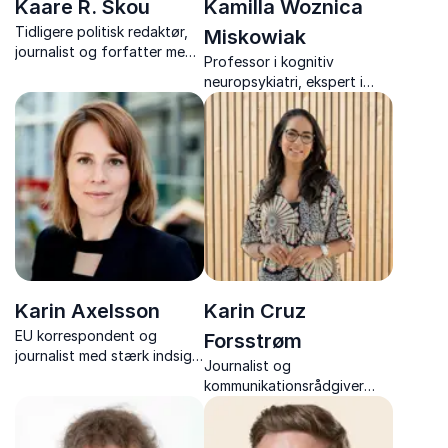
Kaare R. Skou
Kamilla Woznica
Tidligere politisk redaktør,
Miskowiak
journalist og forfatter med
Professor i kognitiv
indsigtsfulde og
neuropsykiatri, ekspert i
underholdende perspektiver
hjernens funktion og
om dansk politik.
udvikling samt førende
forsker inden for kognitiv
sundhed
Karin Axelsson
Karin Cruz
EU korrespondent og
Forsstrøm
journalist med stærk indsigt
Journalist og
i europæisk politik og
kommunikationsrådgiver
samarbejde i Europa.
med ærlige fortællinger om
mod, karrierevalg og vejen
til arbejdsglæde.