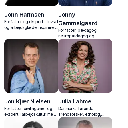
John Harmsen
Johny
Forfatter og ekspert i trivsel
Gammelgaard
og arbejdsglæde inspirerer
Forfatter, pædagog,
til mere arbejdsglæde og
neuropædagog og
trivsel med humor, indsigt
mindfulnessinstruktør med
og konkrete værktøjer, der
speciale i hjernen og dens
gør en forskel i hverdagen.
reaktioner under pres
Jon Kjær Nielsen
Julia Lahme
Forfatter, civilingeniør og
Danmarks førende
ekspert i arbejdskultur med
Trendforsker, etnolog,
foredrag der har fokus på
forfatter og direktør i eget
arbejdsglæde, trivsel og en
kommunikationsbureau.