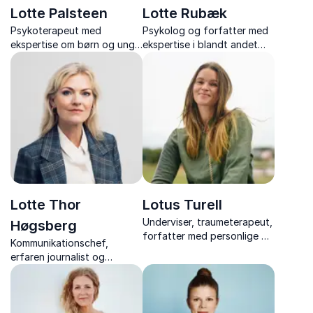
Lotte Palsteen
Lotte Rubæk
Psykoterapeut med
Psykolog og forfatter med
ekspertise om børn og unge
ekspertise i blandt andet
med foredrag om
unges selvskadende adfærd
teenagers, børn og
og digitale risikoadfærd
forældrerelationer
Lotte Thor
Lotus Turell
Underviser, traumeterapeut,
Høgsberg
forfatter med personlige og
Kommunikationschef,
faglige oplæg om at bryde
erfaren journalist og
mønstre, styrke børn og
moderator med mere end 25
skabe varig forandring
års erfaring fra den danske
mediebranche, skaber
nærværende og dynamiske