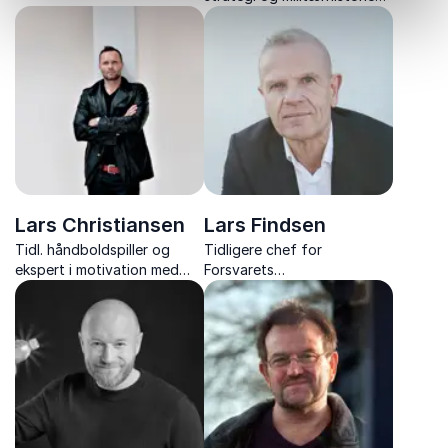
adfærd og fællesskab.
med +20 års erfaring, der
gør geopolitik, militær
udvikling og hybridkrig
håndgribeligt.
Lars Christiansen
Lars Findsen
Tidl. håndboldspiller og
Tidligere chef for
ekspert i motivation med
Forsvarets
foredrag om motivation,
Efterretningstjeneste og
samarbejde og livets sejre
PET med en enestående
og nedture.
indsigt i magtens maskinrum,
Danmarks sikkerhed og egne
personlige erfaringer.