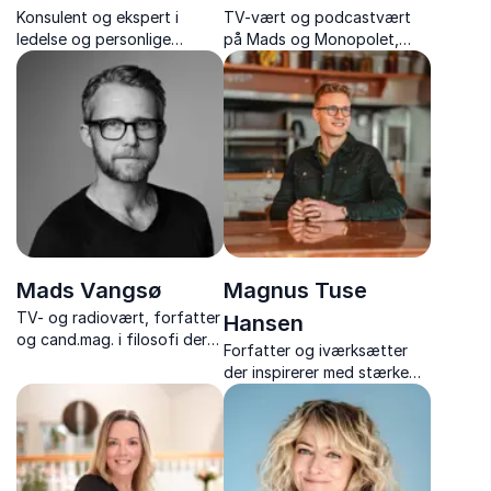
Konsulent og ekspert i
TV-vært og podcastvært
ledelse og personlige
på Mads og Monopolet,
styrker med foredrag om
med indsigt, humor og
State of Mind Leadership,
varme, der samler danskerne
personlig styrke og mental
gennem stærke formater.
sundhed
Mads Vangsø
Magnus Tuse
TV- og radiovært, forfatter
Hansen
og cand.mag. i filosofi der
Forfatter og iværksætter
inspirerer med humor,
der inspirerer med stærke
filosofi og mod til at
foredrag om modgang,
forfølge selv de mest
personlig styrke og
umulige drømme.
sundhed.