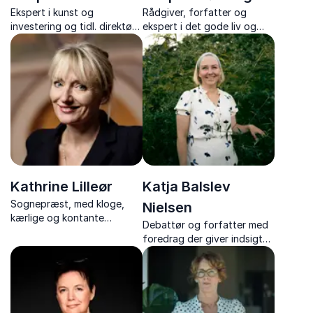
Ekspert i kunst og
Rådgiver, forfatter og
investering og tidl. direktør
ekspert i det gode liv og
hos Bruun Rasmussen
fællesskaber
Kathrine Lilleør
Katja Balslev
Sognepræst, med kloge,
Nielsen
kærlige og kontante
Debattør og forfatter med
perspektiver, hvor tro,
foredrag der giver indsigt
litteratur og livets store
og redskaber til at forstå
spørgsmål mødes med
skam og styrke det værdige
nærvær og indsigt.
møde gennem en
empowerment-tilgang.