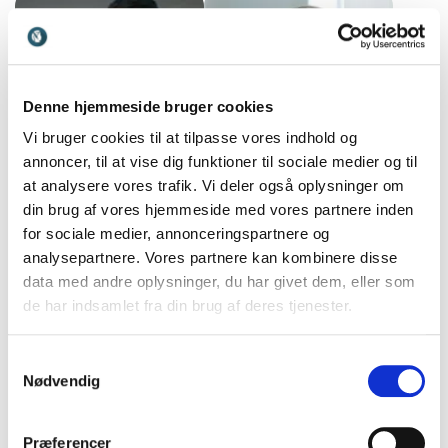
livsstil, kultur, branding og
indblik i politiets og tv-
samfundets udvikling.
verdenens virkelighed.
Denne hjemmeside bruger cookies
Vi bruger cookies til at tilpasse vores indhold og
annoncer, til at vise dig funktioner til sociale medier og til
at analysere vores trafik. Vi deler også oplysninger om
Kristina Schou
Kristine Virén
din brug af vores hjemmeside med vores partnere inden
Ekspert i danskernes boligliv
for sociale medier, annonceringspartnere og
Madsen
med inspirerende foredrag
analysepartnere. Vores partnere kan kombinere disse
Professionel ultraløber,
om vores hjem, boligdrømme
data med andre oplysninger, du har givet dem, eller som
iværksætter og
og fremtidens måder at bo
virksomhedsejer med
de har indsamlet fra din brug af deres tjenester.
på.
inspirerende foredrag om
mod, mål og mental styrke.
Samtykkevalg
Nødvendig
Præferencer