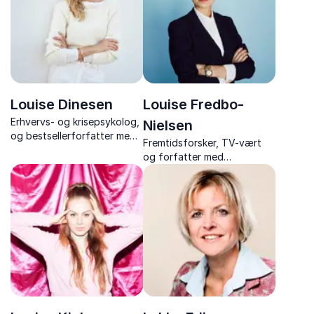
samtaler på scenen.
Louise Dinesen
Louise Fredbo-
Erhvervs- og krisepsykolog,
Nielsen
og bestsellerforfatter med
Fremtidsforsker, TV-vært
foredrag om ledertrivsel,
og forfatter med
arbejdskultur, risikoledelse
inspirerende foredrag om
og transitioner i
innovation, forandring og
organisationer.
fremtidens trends.