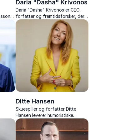
Daria "Dasha" Krivonos
Daria "Dasha" Krivonos er CEO,
nsson
forfatter og fremtidsforsker, der
nde
inspirerer med skarpe analyser af
megatrends og fremtidens
tendenser.
Ditte Hansen
Skuespiller og forfatter Ditte
Hansen leverer humoristiske
ance.
foredrag om kvindeliv, selvkritik og
torie
det uperfekte liv med varme og
 og
skarphed.