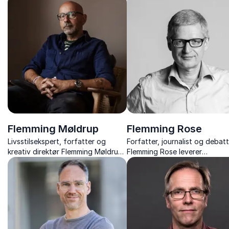
til EU – med skarpe analyser og
kultur og mad til politik, religi
anekdoter.
mafia.
Flemming Møldrup
Flemming Rose
Livsstilsekspert, forfatter og
Forfatter, journalist og debat
kreativ direktør Flemming Møldrup
Flemming Rose leverer
giver indblik i kommunikation,
tankevækkende foredrag om
purpose og livet i forandring –
ytringsfrihed, Muhammed-kris
fortalt med varme og skarphed.
og Europas politiske udfordrin