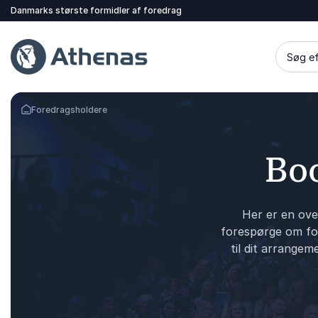
Danmarks største formidler af foredrag
Søg ef
Foredragsholdere
Tilbage til forsiden
Boo
Her er en ove
forespørge om for
til dit arrangem