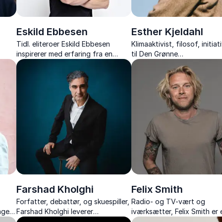
Eskild Ebbesen
Esther Kjeldahl
Tidl. eliteroer Eskild Ebbesen
Klimaaktivist, filosof, initia
inspirerer med erfaring fra en
til Den Grønne
ver
historisk OL-karriere og giver jer
Studenterbevægelse, forfa
t
konkrete værktøjer til motivation,
debattør
samarbejde og sundhed.
Farshad Kholghi
Felix Smith
Forfatter, debattør, og skuespiller,
Radio- og TV-vært og
ager
Farshad Kholghi leverer
iværksætter, Felix Smith er 
 fra
tankevækkende og underholdende
karismatisk profil, der sikrer