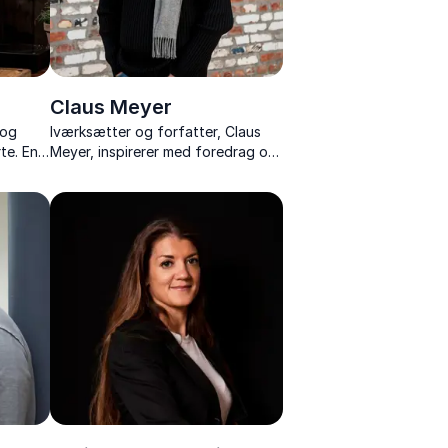
Claus Meyer
 og
Iværksætter og forfatter, Claus
te. En
Meyer, inspirerer med foredrag om
er,
gastronomi, iværksætteri,
tore
værtskab og socialt ansvar.