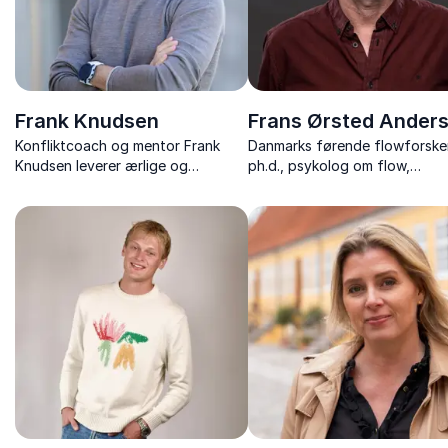
Frank Knudsen
Frans Ørsted Ander
Konfliktcoach og mentor Frank
Danmarks førende flowforsker
Knudsen leverer ærlige og
ph.d., psykolog om flow,
jordnære foredrag om
psykologi, uddannelse og veje 
konflikthåndtering, relationer og
mental robusthed.
trivsel – med humor og praktiske
værktøjer.