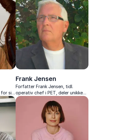
med rockens kreativitet i foredrag
.
om ledelse, innovation og samspil.
Frank Jensen
s
Forfatter Frank Jensen, tidl.
for sin
operativ chef i PET, deler unikke
l
indsigter i terrortrusler, spionage
ænke
og Danmarks hemmelige tjeneste.
r for