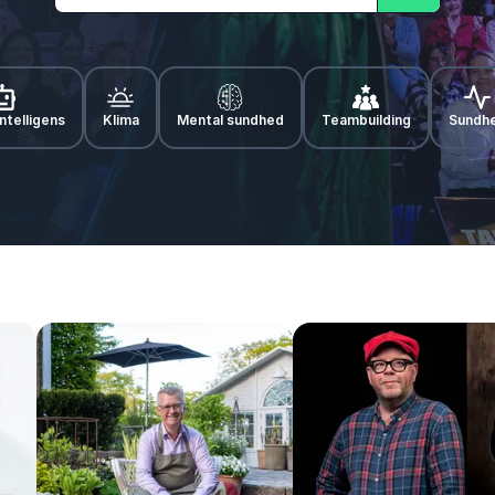
Søg
ntelligens
Klima
Mental sundhed
Teambuilding
Sundh