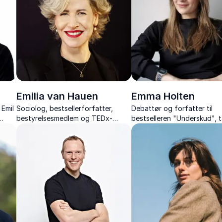
humor.
Emilia van Hauen
Emma Holten
Emil
Sociolog, bestsellerforfatter,
Debattør og forfatter til
bestyrelsesmedlem og TEDx-
bestselleren "Underskud", 
speaker
sammenhængen mellem vær
 på
omsorg og samfundsøkono