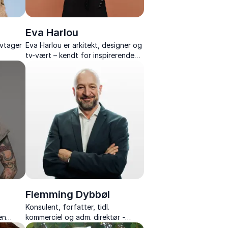
Eva Harlou
tivtager
Eva Harlou er arkitekt, designer og
tv-vært – kendt for inspirerende
tter og
foredrag om skønhed, æstetik og
arkitektur.
Flemming Dybbøl
Konsulent, forfatter, tidl.
en
kommerciel og adm. direktør -
 energi,
forener benhård erhvervsstrategi