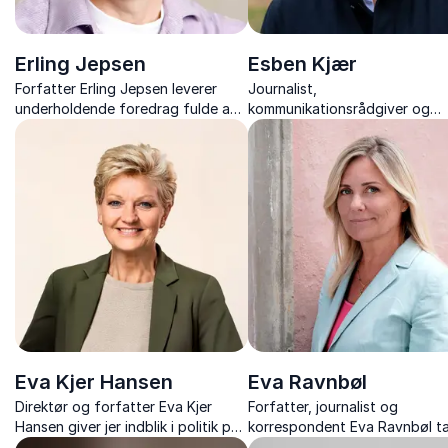
Erling Jepsen
Esben Kjær
Forfatter Erling Jepsen leverer
Journalist,
underholdende foredrag fulde af
kommunikationsrådgiver og
tragikomiske fortællinger og
forfatter, giver nye perspekti
indsigter fra sit anerkendte
på livet, døden og arbejdslive
forfatterskab.
Eva Kjer Hansen
Eva Ravnbøl
Direktør og forfatter Eva Kjer
Forfatter, journalist og
Hansen giver jer indblik i politik på
korrespondent Eva Ravnbøl t
alle niveauer – fra Christiansborg
jer med bag facaden i Italien –