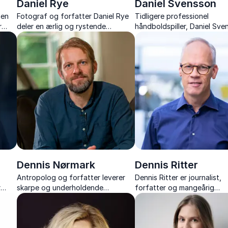
Daniel Rye
Daniel Svensson
sen
Fotograf og forfatter Daniel Rye
Tidligere professionel
r
deler en ærlig og rystende
håndboldspiller, Daniel Sve
fortælling om fangenskab,
motiverer med sin inspirere
rbar
overlevelse og livet efter.
fortælling om håndbold,
kræftkamp og livsvilje.
Dennis Nørmark
Dennis Ritter
Antropolog og forfatter leverer
Dennis Ritter er journalist,
r
skarpe og underholdende
forfatter og mangeårig
ing i
foredrag om pseudoarbejde,
kommentator på Tour de Fr
rke,
kulturforståelse og fremtidens
Hør om sportens drama, his
arbejdsmarked.
og kultur med både indsigt