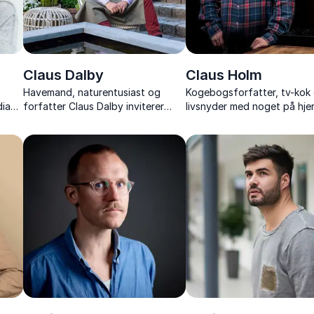
Claus Dalby
Claus Holm
Havemand, naturentusiast og
Kogebogsforfatter, tv-kok
dia
forfatter Claus Dalby inviterer
livsnyder med noget på hjer
om
med sine foredrag ind i et
nærværende foredragshold
blomstrende univers fyldt med
kendt for sin ærlighed og s
bende
inspiration, kreative idéer og
smag for livet.
fortællinger.