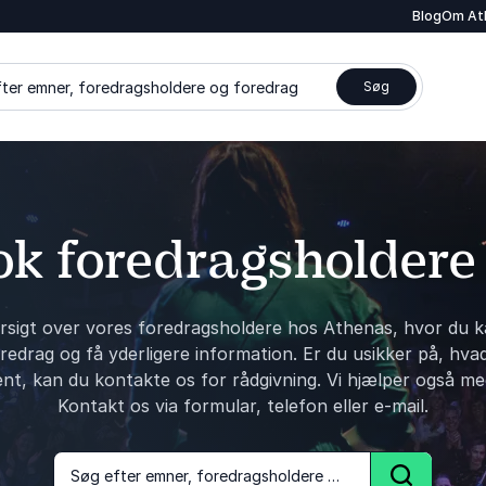
Blog
Om At
ter emner, foredragsholdere og foredrag
Søg
k foredragsholdere
rsigt over vores foredragsholdere hos Athenas, hvor du k
edrag og få yderligere information. Er du usikker på, hva
ent, kan du kontakte os for rådgivning. Vi hjælper også me
Kontakt os via formular, telefon eller e-mail.
Søg efter emner, foredragsholdere og foredrag