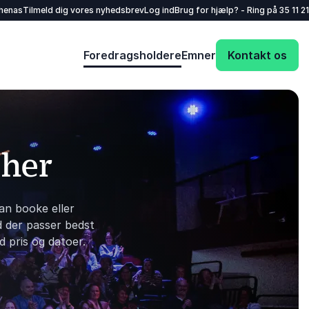
henas
Tilmeld dig vores nyhedsbrev
Log ind
Brug for hjælp? - Ring på
35 11 21
Foredragsholdere
Emner
Kontakt os
 her
an booke eller
d der passer bedst
d pris og datoer.