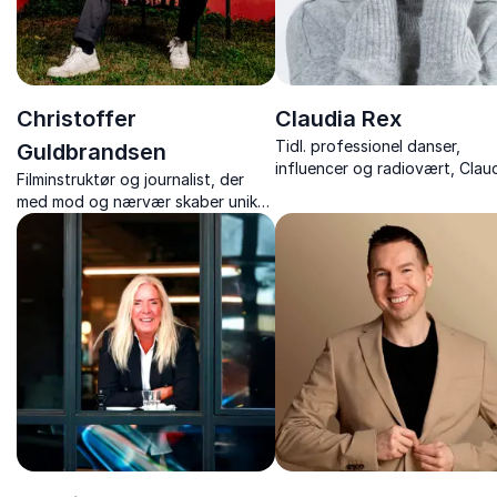
Christoffer
Claudia Rex
Tidl. professionel danser,
Guldbrandsen
influencer og radiovært, Clau
Filminstruktør og journalist, der
Rex, deler sin ærlige historie 
med mod og nærvær skaber unikke
succes, psykisk sygdom og
indsigter i politik, magt og
livsmod i inspirerende og gri
fortælling.
foredrag.