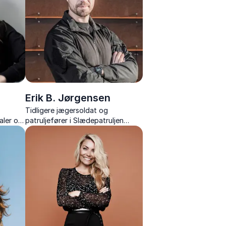
Erik B. Jørgensen
Tidligere jægersoldat og
taler om
patruljefører i Slædepatruljen
di,
Sirius, kendt fra TV 2-
mi.
seersuccesen “Korpset” og som
forfatter, der med friluftsliv
inspirerer samarbejde.