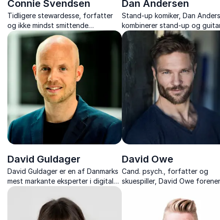
Connie Svendsen
Dan Andersen
Tidligere stewardesse, forfatter
Stand-up komiker, Dan Ander
og ikke mindst smittende
kombinerer stand-up og guita
foredragsholder med
med personlige historier, og
arbejdsglæde, humor og erfaring
balancerer humor, musik og så
fra 30 år i luften.
ærlighed.
David Guldager
David Owe
David Guldager er en af Danmarks
Cand. psych., forfatter og
mest markante eksperter i digitale
skuespiller, David Owe forene
trends, gadgets og fremtidens
psykologi, skuespil og livserfar
teknologi.
foredrag, der inspirerer til sty
trivsel og nye vaner.