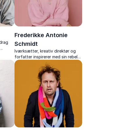
Frederikke Antonie
edrag
Schmidt
Iværksætter, kreativ direktør og
r og et
forfatter inspirerer med sin rebelsk
le
ærlighed, sit mod og sin rejse fra
idé til ikonisk skobrand.