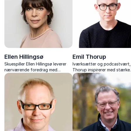
Ellen Hillingsø
Emil Thorup
Skuespiller Ellen Hillingsø leverer
Iværksætter og podcastvært, 
nærværende foredrag med
Thorup inspirerer med stærke
selvironi, indsigt og inspirerende
foredrag om iværksætteri,
historier fra et liv på og bag
motivation, sundhed og troen
scenen.
egne drømme.