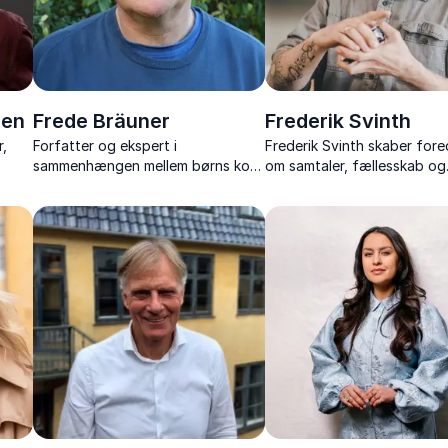
sen
Frede Bräuner
Frederik Svinth
,
Forfatter og ekspert i
Frederik Svinth skaber for
sammenhængen mellem børns kost
om samtaler, fællesskab og
til
og indlæringsevne
relationer med varme, humo
sprog, der rammer det, vi al
kender.