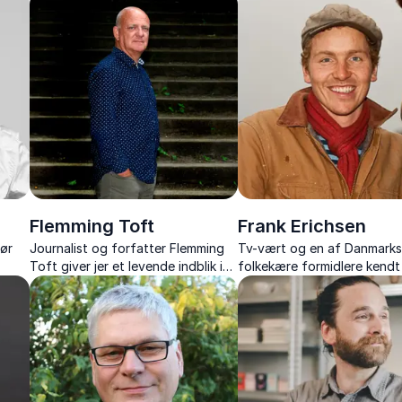
on og
foredrag om kulturmøder,
nærvær og humor som
selvudvikling og integration.
konferencier eller ordstyrer
Flemming Toft
Frank Erichsen
tør
Journalist og forfatter Flemming
Tv-vært og en af Danmark
Toft giver jer et levende indblik i
folkekære formidlere kendt 
sport, journalistik og kultur.
jordnærhed og kærlighed ti
en
naturen - Inspirerer til at t
ger.
bæredygtigt og tage ansva
fremtiden.