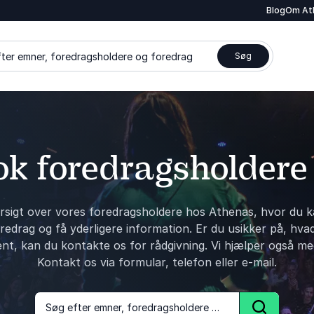
Blog
Om At
ter emner, foredragsholdere og foredrag
Søg
k foredragsholdere
rsigt over vores foredragsholdere hos Athenas, hvor du k
edrag og få yderligere information. Er du usikker på, hva
ent, kan du kontakte os for rådgivning. Vi hjælper også me
Kontakt os via formular, telefon eller e-mail.
Søg efter emner, foredragsholdere og foredrag