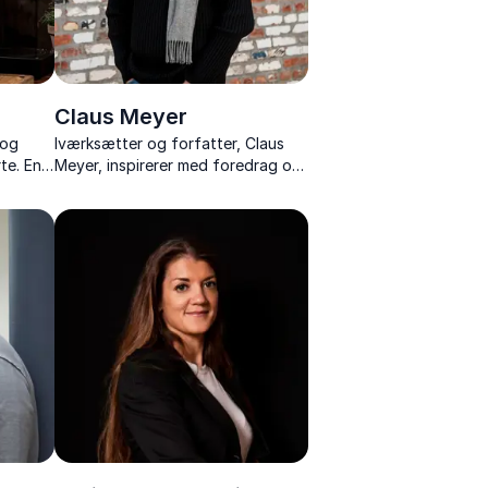
Claus Meyer
 og
Iværksætter og forfatter, Claus
te. En
Meyer, inspirerer med foredrag om
er,
gastronomi, iværksætteri,
tore
værtskab og socialt ansvar.