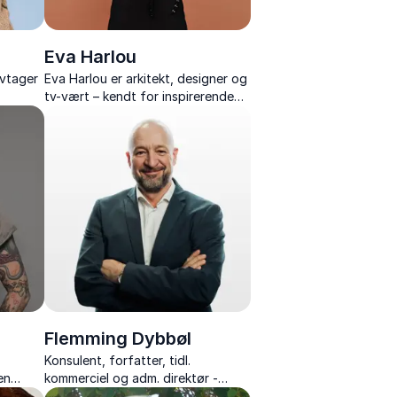
Eva Harlou
tivtager
Eva Harlou er arkitekt, designer og
tv-vært – kendt for inspirerende
tter og
foredrag om skønhed, æstetik og
arkitektur.
Flemming Dybbøl
Konsulent, forfatter, tidl.
en
kommerciel og adm. direktør -
 energi,
forener benhård erhvervsstrategi