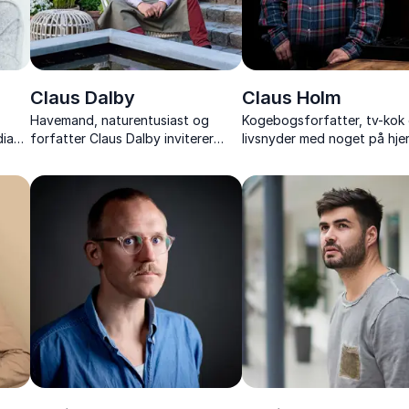
Claus Dalby
Claus Holm
Havemand, naturentusiast og
Kogebogsforfatter, tv-kok
dia
forfatter Claus Dalby inviterer
livsnyder med noget på hjer
om
med sine foredrag ind i et
nærværende foredragshold
blomstrende univers fyldt med
kendt for sin ærlighed og s
bende
inspiration, kreative idéer og
smag for livet.
fortællinger.