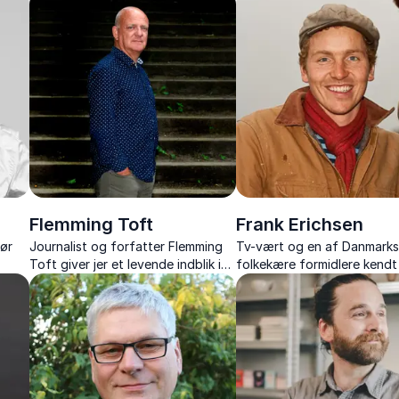
on og
foredrag om kulturmøder,
nærvær og humor som
selvudvikling og integration.
konferencier eller ordstyrer
Flemming Toft
Frank Erichsen
tør
Journalist og forfatter Flemming
Tv-vært og en af Danmark
Toft giver jer et levende indblik i
folkekære formidlere kendt 
sport, journalistik og kultur.
jordnærhed og kærlighed ti
en
naturen - Inspirerer til at t
ger.
bæredygtigt og tage ansva
fremtiden.