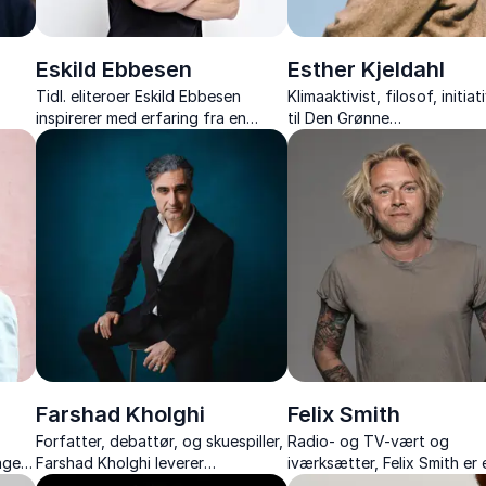
Eskild Ebbesen
Esther Kjeldahl
Tidl. eliteroer Eskild Ebbesen
Klimaaktivist, filosof, initia
inspirerer med erfaring fra en
til Den Grønne
ver
historisk OL-karriere og giver jer
Studenterbevægelse, forfa
t
konkrete værktøjer til motivation,
debattør
samarbejde og sundhed.
Farshad Kholghi
Felix Smith
Forfatter, debattør, og skuespiller,
Radio- og TV-vært og
ager
Farshad Kholghi leverer
iværksætter, Felix Smith er 
 fra
tankevækkende og underholdende
karismatisk profil, der sikrer