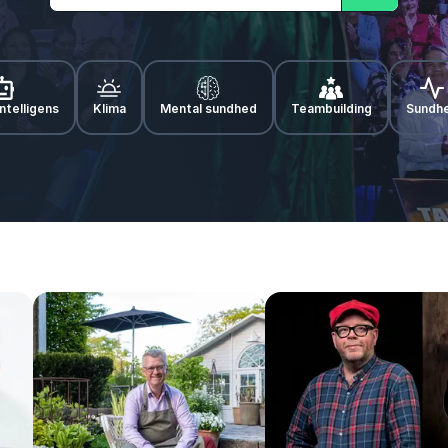
Søg
ntelligens
Klima
Mental sundhed
Teambuilding
Sundh