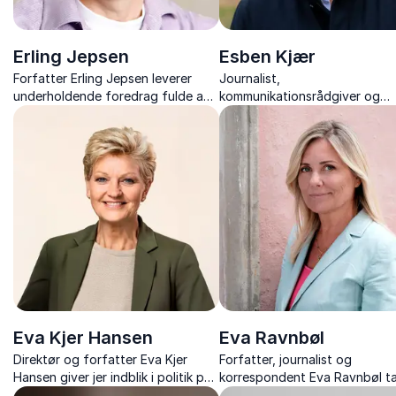
Erling Jepsen
Esben Kjær
Forfatter Erling Jepsen leverer
Journalist,
underholdende foredrag fulde af
kommunikationsrådgiver og
tragikomiske fortællinger og
forfatter, giver nye perspekti
indsigter fra sit anerkendte
på livet, døden og arbejdslive
forfatterskab.
Eva Kjer Hansen
Eva Ravnbøl
Direktør og forfatter Eva Kjer
Forfatter, journalist og
Hansen giver jer indblik i politik på
korrespondent Eva Ravnbøl t
alle niveauer – fra Christiansborg
jer med bag facaden i Italien –