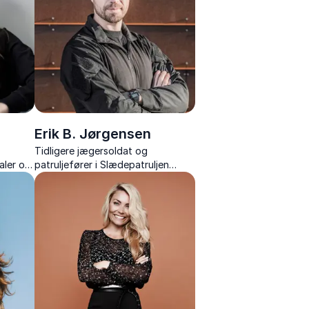
Erik B. Jørgensen
Tidligere jægersoldat og
taler om
patruljefører i Slædepatruljen
di,
Sirius, kendt fra TV 2-
mi.
seersuccesen “Korpset” og som
forfatter, der med friluftsliv
inspirerer samarbejde.