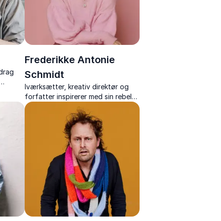
Frederikke Antonie
edrag
Schmidt
Iværksætter, kreativ direktør og
r og et
forfatter inspirerer med sin rebelsk
le
ærlighed, sit mod og sin rejse fra
idé til ikonisk skobrand.