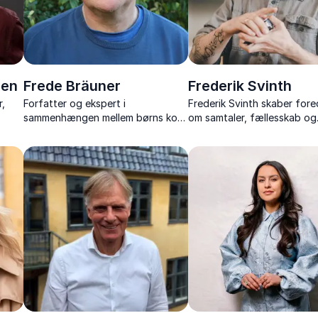
sen
Frede Bräuner
Frederik Svinth
,
Forfatter og ekspert i
Frederik Svinth skaber for
sammenhængen mellem børns kost
om samtaler, fællesskab og
til
og indlæringsevne
relationer med varme, humo
sprog, der rammer det, vi al
kender.