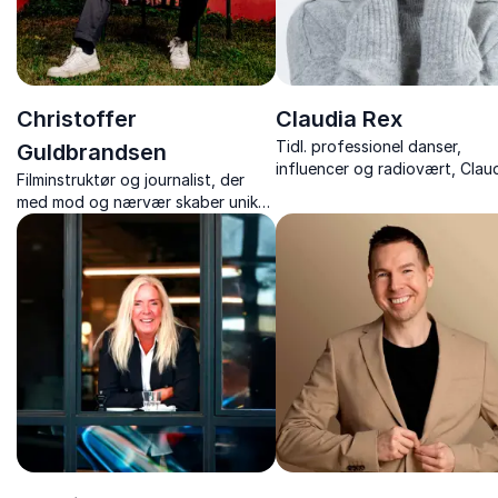
Christoffer
Claudia Rex
Tidl. professionel danser,
Guldbrandsen
influencer og radiovært, Clau
Filminstruktør og journalist, der
Rex, deler sin ærlige historie 
med mod og nærvær skaber unikke
succes, psykisk sygdom og
indsigter i politik, magt og
livsmod i inspirerende og gri
fortælling.
foredrag.