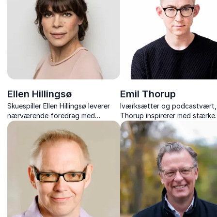
Ellen Hillingsø
Emil Thorup
Skuespiller Ellen Hillingsø leverer
Iværksætter og podcastvært, 
nærværende foredrag med
Thorup inspirerer med stærke
selvironi, indsigt og inspirerende
foredrag om iværksætteri,
historier fra et liv på og bag
motivation, sundhed og troen
scenen.
egne drømme.