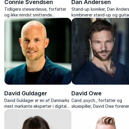
Connie Svendsen
Dan Andersen
Tidligere stewardesse, forfatter
Stand-up komiker, Dan Ander
og ikke mindst smittende
kombinerer stand-up og guita
foredragsholder med
med personlige historier, og
arbejdsglæde, humor og erfaring
balancerer humor, musik og så
fra 30 år i luften.
ærlighed.
David Guldager
David Owe
David Guldager er en af Danmarks
Cand. psych., forfatter og
mest markante eksperter i digitale
skuespiller, David Owe forene
trends, gadgets og fremtidens
psykologi, skuespil og livserfar
teknologi.
foredrag, der inspirerer til sty
trivsel og nye vaner.