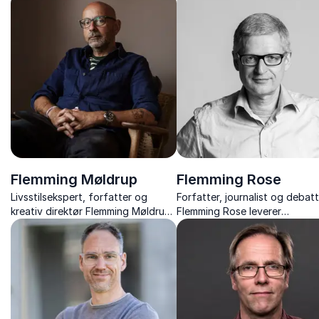
til EU – med skarpe analyser og
kultur og mad til politik, religi
anekdoter.
mafia.
Flemming Møldrup
Flemming Rose
Livsstilsekspert, forfatter og
Forfatter, journalist og debat
kreativ direktør Flemming Møldrup
Flemming Rose leverer
giver indblik i kommunikation,
tankevækkende foredrag om
purpose og livet i forandring –
ytringsfrihed, Muhammed-kris
fortalt med varme og skarphed.
og Europas politiske udfordrin