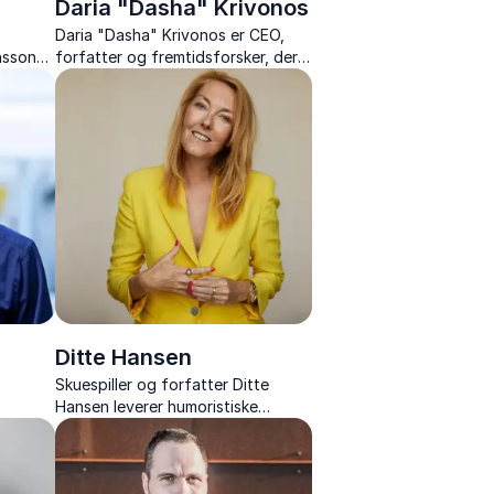
Daria "Dasha" Krivonos
Daria "Dasha" Krivonos er CEO,
nsson
forfatter og fremtidsforsker, der
nde
inspirerer med skarpe analyser af
megatrends og fremtidens
tendenser.
Ditte Hansen
Skuespiller og forfatter Ditte
Hansen leverer humoristiske
ance.
foredrag om kvindeliv, selvkritik og
torie
det uperfekte liv med varme og
 og
skarphed.