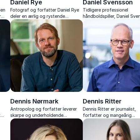
Daniel Rye
Daniel Svensson
sen
Fotograf og forfatter Daniel Rye
Tidligere professionel
r
deler en ærlig og rystende
håndboldspiller, Daniel Sve
fortælling om fangenskab,
motiverer med sin inspirere
rbar
overlevelse og livet efter.
fortælling om håndbold,
kræftkamp og livsvilje.
Dennis Nørmark
Dennis Ritter
Antropolog og forfatter leverer
Dennis Ritter er journalist,
r
skarpe og underholdende
forfatter og mangeårig
ing i
foredrag om pseudoarbejde,
kommentator på Tour de Fr
rke,
kulturforståelse og fremtidens
Hør om sportens drama, his
arbejdsmarked.
og kultur med både indsigt