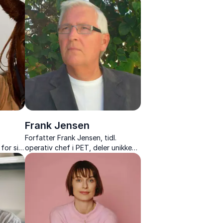
med rockens kreativitet i foredrag
.
om ledelse, innovation og samspil.
Frank Jensen
s
Forfatter Frank Jensen, tidl.
for sin
operativ chef i PET, deler unikke
l
indsigter i terrortrusler, spionage
ænke
og Danmarks hemmelige tjeneste.
r for