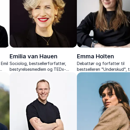
humor.
Emilia van Hauen
Emma Holten
Emil
Sociolog, bestsellerforfatter,
Debattør og forfatter til
bestyrelsesmedlem og TEDx-
bestselleren "Underskud", 
speaker
sammenhængen mellem vær
 på
omsorg og samfundsøkono