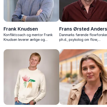
Frank Knudsen
Frans Ørsted Ander
Konfliktcoach og mentor Frank
Danmarks førende flowforsker
Knudsen leverer ærlige og
ph.d., psykolog om flow,
jordnære foredrag om
psykologi, uddannelse og veje 
konflikthåndtering, relationer og
mental robusthed.
trivsel – med humor og praktiske
værktøjer.