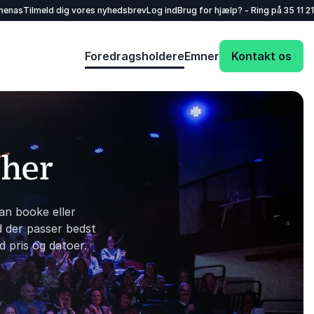
henas
Tilmeld dig vores nyhedsbrev
Log ind
Brug for hjælp? - Ring på
35 11 21
Foredragsholdere
Emner
Kontakt os
 her
an booke eller
d der passer bedst
d pris og datoer.