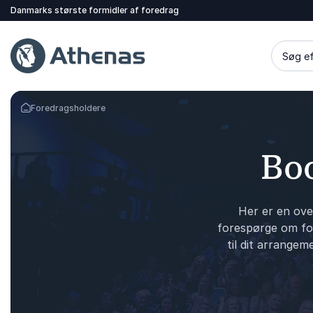
Danmarks største formidler af foredrag
Søg ef
Foredragsholdere
Tilbage til forsiden
Boo
Her er en ove
forespørge om for
til dit arrangem