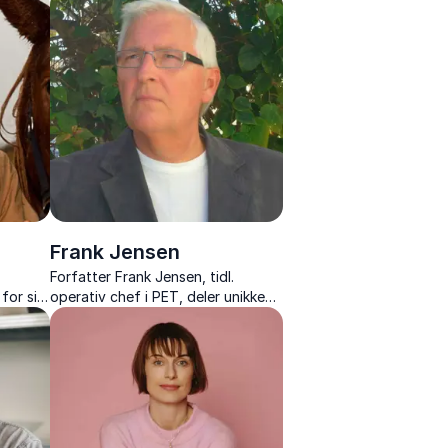
med rockens kreativitet i foredrag
.
om ledelse, innovation og samspil.
Frank Jensen
s
Forfatter Frank Jensen, tidl.
for sin
operativ chef i PET, deler unikke
l
indsigter i terrortrusler, spionage
ænke
og Danmarks hemmelige tjeneste.
r for