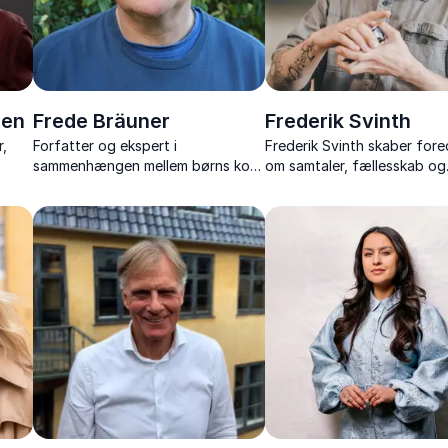
sen
Frede Bräuner
Frederik Svinth
,
Forfatter og ekspert i
Frederik Svinth skaber for
sammenhængen mellem børns kost
om samtaler, fællesskab og
til
og indlæringsevne
relationer med varme, humo
sprog, der rammer det, vi al
kender.