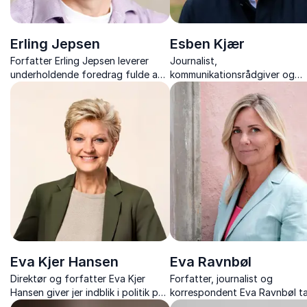
Erling Jepsen
Esben Kjær
Forfatter Erling Jepsen leverer
Journalist,
underholdende foredrag fulde af
kommunikationsrådgiver og
tragikomiske fortællinger og
forfatter, giver nye perspekti
indsigter fra sit anerkendte
på livet, døden og arbejdslive
forfatterskab.
Eva Kjer Hansen
Eva Ravnbøl
Direktør og forfatter Eva Kjer
Forfatter, journalist og
Hansen giver jer indblik i politik på
korrespondent Eva Ravnbøl t
alle niveauer – fra Christiansborg
jer med bag facaden i Italien –