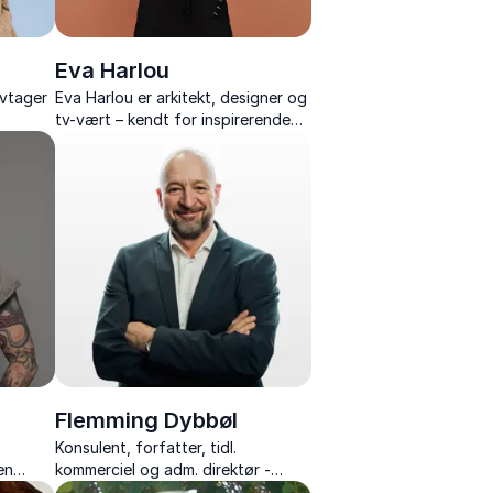
Eva Harlou
tivtager
Eva Harlou er arkitekt, designer og
tv-vært – kendt for inspirerende
tter og
foredrag om skønhed, æstetik og
arkitektur.
Flemming Dybbøl
Konsulent, forfatter, tidl.
en
kommerciel og adm. direktør -
 energi,
forener benhård erhvervsstrategi