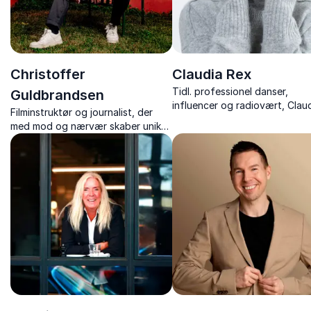
Christoffer
Claudia Rex
Tidl. professionel danser,
Guldbrandsen
influencer og radiovært, Clau
Filminstruktør og journalist, der
Rex, deler sin ærlige historie 
med mod og nærvær skaber unikke
succes, psykisk sygdom og
indsigter i politik, magt og
livsmod i inspirerende og gri
fortælling.
foredrag.