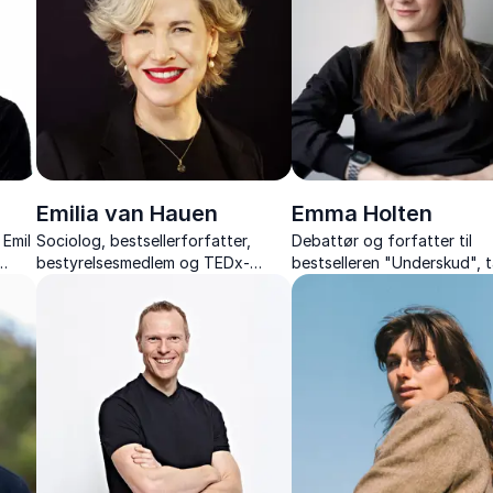
humor.
Emilia van Hauen
Emma Holten
Emil
Sociolog, bestsellerforfatter,
Debattør og forfatter til
bestyrelsesmedlem og TEDx-
bestselleren "Underskud", 
speaker
sammenhængen mellem vær
 på
omsorg og samfundsøkono