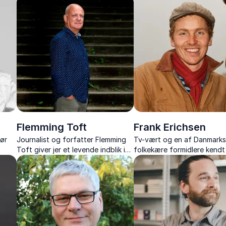
on og
foredrag om kulturmøder,
nærvær og humor som
selvudvikling og integration.
konferencier eller ordstyrer
Flemming Toft
Frank Erichsen
tør
Journalist og forfatter Flemming
Tv-vært og en af Danmark
Toft giver jer et levende indblik i
folkekære formidlere kendt 
sport, journalistik og kultur.
jordnærhed og kærlighed ti
en
naturen - Inspirerer til at t
ger.
bæredygtigt og tage ansva
fremtiden.