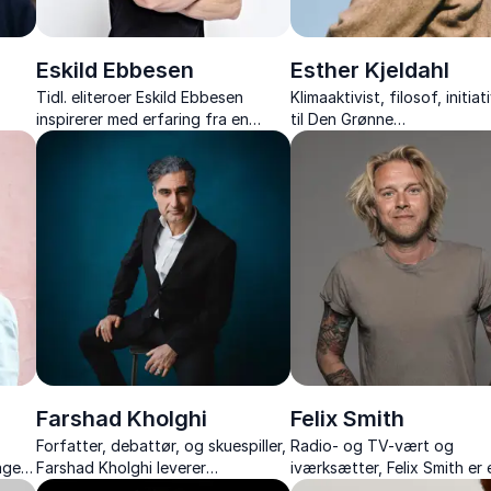
Eskild Ebbesen
Esther Kjeldahl
Tidl. eliteroer Eskild Ebbesen
Klimaaktivist, filosof, initia
inspirerer med erfaring fra en
til Den Grønne
ver
historisk OL-karriere og giver jer
Studenterbevægelse, forfa
t
konkrete værktøjer til motivation,
debattør
samarbejde og sundhed.
Farshad Kholghi
Felix Smith
Forfatter, debattør, og skuespiller,
Radio- og TV-vært og
ager
Farshad Kholghi leverer
iværksætter, Felix Smith er 
 fra
tankevækkende og underholdende
karismatisk profil, der sikrer