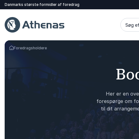
Danmarks største formidler af foredrag
Søg ef
Foredragsholdere
Tilbage til forsiden
Boo
Her er en ove
forespørge om for
til dit arrangem