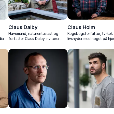
Claus Dalby
Claus Holm
Havemand, naturentusiast og
Kogebogsforfatter, tv-kok
dia
forfatter Claus Dalby inviterer
livsnyder med noget på hjer
om
med sine foredrag ind i et
nærværende foredragshold
blomstrende univers fyldt med
kendt for sin ærlighed og s
bende
inspiration, kreative idéer og
smag for livet.
fortællinger.