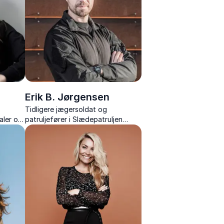
Erik B. Jørgensen
Tidligere jægersoldat og
taler om
patruljefører i Slædepatruljen
di,
Sirius, kendt fra TV 2-
mi.
seersuccesen “Korpset” og som
forfatter, der med friluftsliv
inspirerer samarbejde.