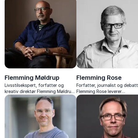
til EU – med skarpe analyser og
kultur og mad til politik, religi
anekdoter.
mafia.
Flemming Møldrup
Flemming Rose
Livsstilsekspert, forfatter og
Forfatter, journalist og debat
kreativ direktør Flemming Møldrup
Flemming Rose leverer
giver indblik i kommunikation,
tankevækkende foredrag om
purpose og livet i forandring –
ytringsfrihed, Muhammed-kris
fortalt med varme og skarphed.
og Europas politiske udfordrin