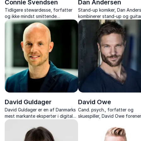
Connie Svendsen
Dan Andersen
Tidligere stewardesse, forfatter
Stand-up komiker, Dan Ander
og ikke mindst smittende
kombinerer stand-up og guita
foredragsholder med
med personlige historier, og
arbejdsglæde, humor og erfaring
balancerer humor, musik og så
fra 30 år i luften.
ærlighed.
David Guldager
David Owe
David Guldager er en af Danmarks
Cand. psych., forfatter og
mest markante eksperter i digitale
skuespiller, David Owe forene
trends, gadgets og fremtidens
psykologi, skuespil og livserfar
teknologi.
foredrag, der inspirerer til sty
trivsel og nye vaner.