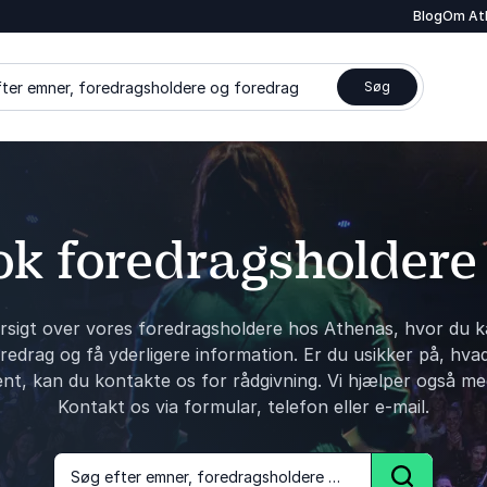
Blog
Om At
ter emner, foredragsholdere og foredrag
Søg
k foredragsholdere
rsigt over vores foredragsholdere hos Athenas, hvor du k
edrag og få yderligere information. Er du usikker på, hva
ent, kan du kontakte os for rådgivning. Vi hjælper også me
Kontakt os via formular, telefon eller e-mail.
Søg efter emner, foredragsholdere og foredrag