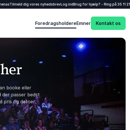
henas
Tilmeld dig vores nyhedsbrev
Log ind
Brug for hjælp? - Ring på
35 11 21
Foredragsholdere
Emner
Kontakt os
 her
an booke eller
d der passer bedst
d pris og datoer.