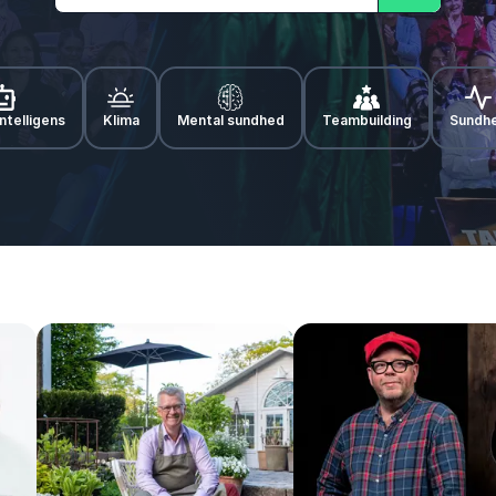
Søg
ntelligens
Klima
Mental sundhed
Teambuilding
Sundh