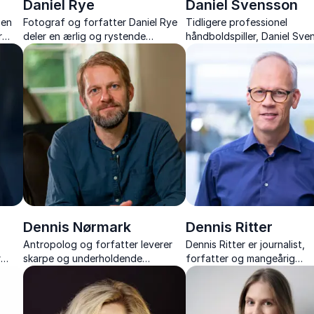
Daniel Rye
Daniel Svensson
sen
Fotograf og forfatter Daniel Rye
Tidligere professionel
r
deler en ærlig og rystende
håndboldspiller, Daniel Sve
fortælling om fangenskab,
motiverer med sin inspirere
rbar
overlevelse og livet efter.
fortælling om håndbold,
kræftkamp og livsvilje.
Dennis Nørmark
Dennis Ritter
Antropolog og forfatter leverer
Dennis Ritter er journalist,
r
skarpe og underholdende
forfatter og mangeårig
ing i
foredrag om pseudoarbejde,
kommentator på Tour de Fr
rke,
kulturforståelse og fremtidens
Hør om sportens drama, his
arbejdsmarked.
og kultur med både indsigt