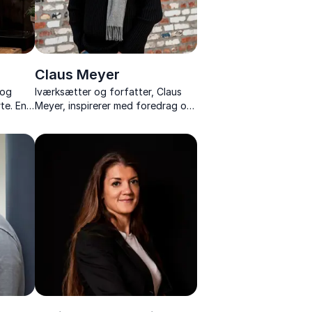
Claus Meyer
 og
Iværksætter og forfatter, Claus
te. En
Meyer, inspirerer med foredrag om
er,
gastronomi, iværksætteri,
tore
værtskab og socialt ansvar.