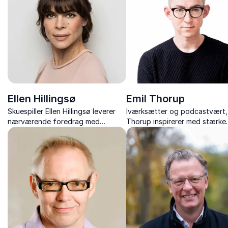
Ellen Hillingsø
Emil Thorup
Skuespiller Ellen Hillingsø leverer
Iværksætter og podcastvært, 
nærværende foredrag med
Thorup inspirerer med stærke
selvironi, indsigt og inspirerende
foredrag om iværksætteri,
historier fra et liv på og bag
motivation, sundhed og troen
scenen.
egne drømme.