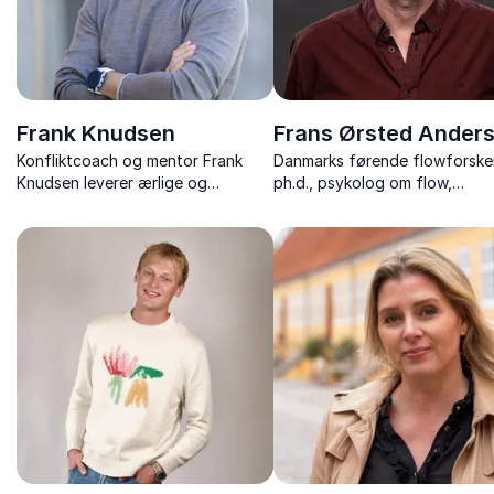
Frank Knudsen
Frans Ørsted Ander
Konfliktcoach og mentor Frank
Danmarks førende flowforsker
Knudsen leverer ærlige og
ph.d., psykolog om flow,
jordnære foredrag om
psykologi, uddannelse og veje 
konflikthåndtering, relationer og
mental robusthed.
trivsel – med humor og praktiske
værktøjer.