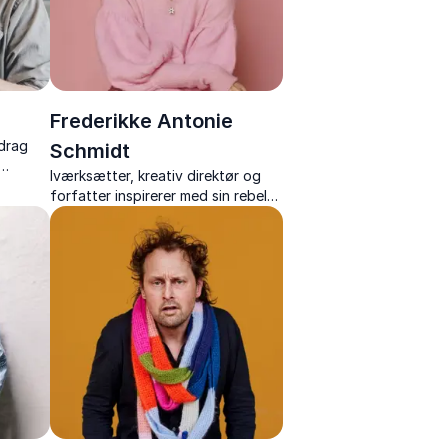
Frederikke Antonie
edrag
Schmidt
Iværksætter, kreativ direktør og
r og et
forfatter inspirerer med sin rebelsk
le
ærlighed, sit mod og sin rejse fra
idé til ikonisk skobrand.