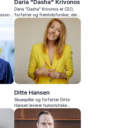
Daria "Dasha" Krivonos
Daria "Dasha" Krivonos er CEO,
nsson
forfatter og fremtidsforsker, der
nde
inspirerer med skarpe analyser af
megatrends og fremtidens
tendenser.
Ditte Hansen
Skuespiller og forfatter Ditte
Hansen leverer humoristiske
ance.
foredrag om kvindeliv, selvkritik og
torie
det uperfekte liv med varme og
 og
skarphed.